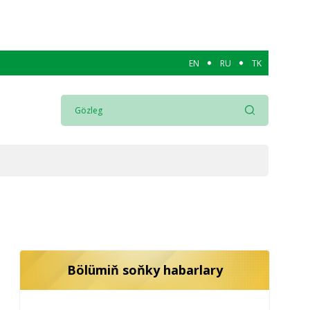
EN
RU
TK
Bölümiň soňky habarlary