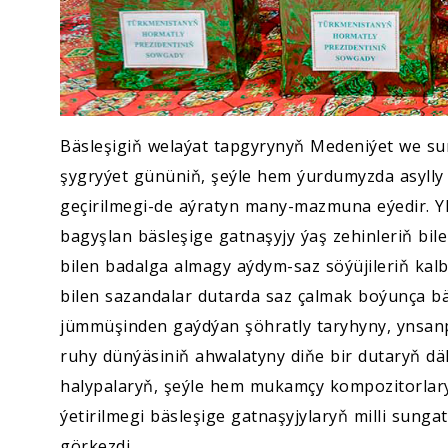
Bäsleşigiň welaýat tapgyrynyň Medeniýet we s
şygryýet gününiň, şeýle hem ýurdumyzda asylly
geçirilmegi-de aýratyn many-mazmuna eýedir. Y
bagyşlan bäsleşige gatnaşyjy ýaş zehinleriň bile
bilen badalga almagy aýdym-saz söýüjileriň kalbyn
bilen sazandalar dutarda saz çalmak boýunça bä
jümmüşinden gaýdýan şöhratly taryhyny, ynsanpe
ruhy dünýäsiniň ahwalatyny diňe bir dutaryň d
halypalaryň, şeýle hem mukamçy kompozitorlary
ýetirilmegi bäsleşige gatnaşyjylaryň milli sung
görkezdi.