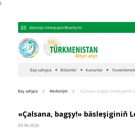
Ï
altynasyr.newspaper@sanly.tm
Baş sahypa
Bölümler
Kanunlar
Teswirlemel
Wakalaryň jümmişinde
Baş sahypa
Medeniýet
«Çalsana, bagşy!» bäsleşiginiň L
Resmi
«Çalsana, bagşy!» bäsleşiginiň L
Hyzmatdaşlyk
09.06.2026