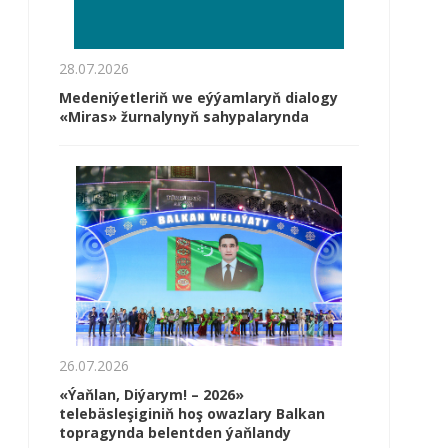
28.07.2026
Medeniýetleriň we eýýamlaryň dialogy
«Miras» žurnalynyň sahypalarynda
26.07.2026
«Ýaňlan, Diýarym! – 2026»
telebäsleşiginiň hoş owazlary Balkan
topragynda belentden ýaňlandy