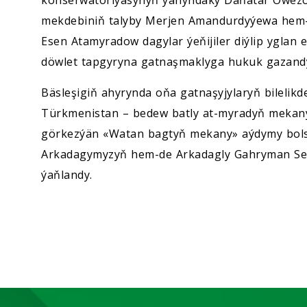
mekdebiniň talyby Merjen Amandurdyýewa hem-d
Esen Atamyradow dagylar ýeňijiler diýlip yglan e
döwlet tapgyryna gatnaşmaklyga hukuk gazandy
Bäsleşigiň ahyrynda oňa gatnaşyjylaryň bilelikd
Türkmenistan – bedew batly at-myradyň mekan
görkezýän «Watan bagtyň mekany» aýdymy bols
Arkadagymyzyň hem-de Arkadagly Gahryman Ser
ýaňlandy.