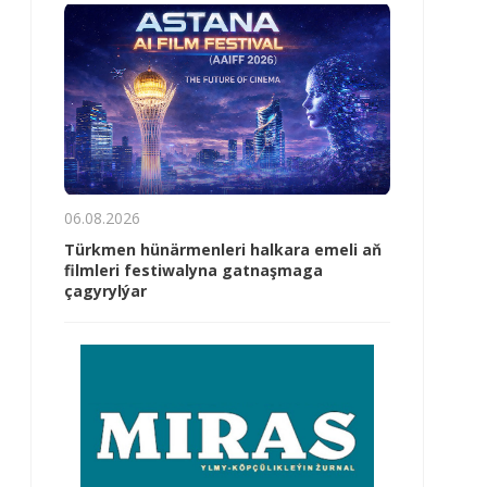
06.08.2026
Türkmen hünärmenleri halkara emeli aň
filmleri festiwalyna gatnaşmaga
çagyrylýar