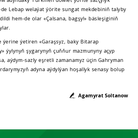
e Lebap welaýat ýörite sungat mekdebiniň talyby
dildi hem-de olar «Çalsana, bagşy!» bäsleşiginiň
lar.
e ýerine ýetiren «Garaşsyz, baky Bitarap
y» ýylynyň şygarynyň çuňňur mazmunyny açyp
a, aýdym-sazly eşretli zamanamyz üçin Gahryman
darymyzyň adyna aýdylýan hoşallyk senasy bolup
Agamyrat Soltanow