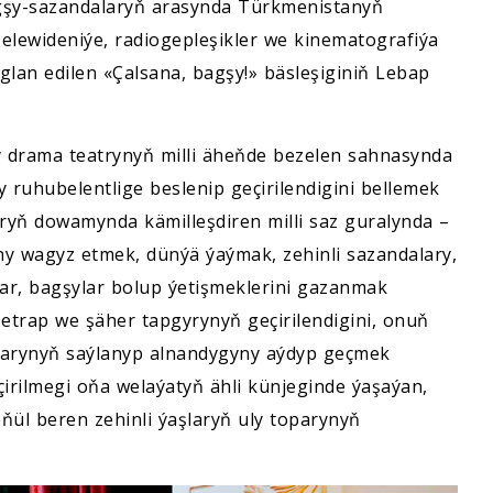
agşy-sazandalaryň arasynda Türkmenistanyň
elewideniýe, radiogepleşikler we kinematografiýa
glan edilen «Çalsana, bagşy!» bäsleşiginiň Lebap
y drama teatrynyň milli äheňde bezelen sahnasynda
 ruhubelentlige beslenip geçirilendigini bellemek
ryň dowamynda kämilleşdiren milli saz guralynda –
y wagyz etmek, dünýä ýaýmak, zehinli sazandalary,
ar, bagşylar bolup ýetişmeklerini gazanmak
n etrap we şäher tapgyrynyň geçirilendigini, onuň
larynyň saýlanyp alnandygyny aýdyp geçmek
irilmegi oňa welaýatyň ähli künjeginde ýaşaýan,
ül beren zehinli ýaşlaryň uly toparynyň