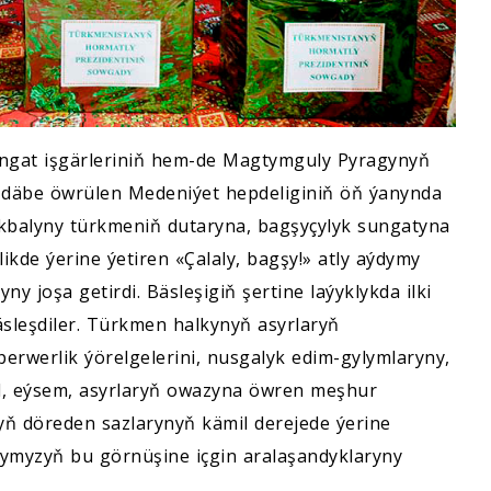
ungat işgärleriniň hem-de Magtymguly Pyragynyň
 däbe öwrülen Medeniýet hepdeliginiň öň ýanynda
kbalyny türkmeniň dutaryna, bagşyçylyk sungatyna
likde ýerine ýetiren «Çalaly, bagşy!» atly aýdymy
y joşa getirdi. Bäsleşigiň şertine laýyklykda ilki
sleşdiler. Türkmen halkynyň asyrlaryň
rwerlik ýörelgelerini, nusgalyk edim-gylymlaryny,
äl, eýsem, asyrlaryň owazyna öwren meşhur
ň döreden sazlarynyň kämil derejede ýerine
atymyzyň bu görnüşine içgin aralaşandyklaryny