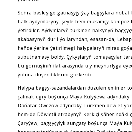
Soňra bäsleşige gatnaşyjy ýaş bagşylara nobat 
halk aýdymlaryny, şeýle hem mukamçy kompozito
ýetirdiler. Aýdymlaryň türkmen halkynyň bagşy
akabasynyň dürli ýollaryndan, esasan-da, Leba
heňde ýerine ýetirilmegi halypalaryň miras goý
subutnamasy boldy. Çykyşlaryň tomaşaçylar ta
bu görnüşiniň ilat arasynda uly meşhurlyga eýed
ýoluna düşendiklerini görkezdi.
Halypa bagşy-sazandalardan düzülen eminler to
çalmak ugry boýunça Maýa Kulyýewa adyndaky 
Daňatar Öwezow adyndaky Türkmen döwlet ýörit
hem-de Döwletli etrabynyň Kerkiçi şäherindäki
Çaryýew, bagşyçylyk sungaty boýunça Maýa Kul
konserwatoriýasynyň ýanyndaky Daňatar Öwezo