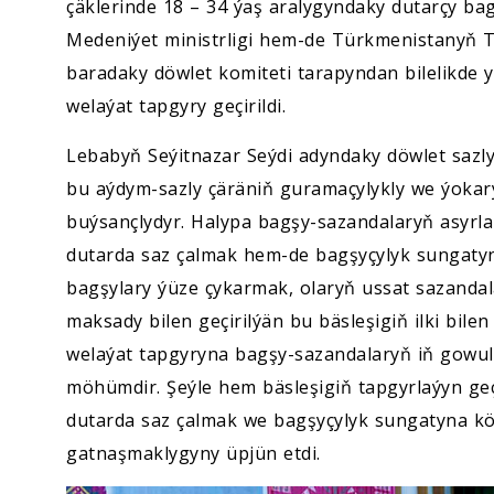
çäklerinde 18 – 34 ýaş aralygyndaky dutarçy b
Medeniýet ministrligi hem-de Türkmenistanyň T
baradaky döwlet komiteti tarapyndan bilelikde y
welaýat tapgyry geçirildi.
Lebabyň Seýitnazar Seýdi adyndaky döwlet sazl
bu aýdym-sazly çäräniň guramaçylykly we ýokary
buýsançlydyr. Halypa bagşy-sazandalaryň asyrla
dutarda saz çalmak hem-de bagşyçylyk sungatyn
bagşylary ýüze çykarmak, olaryň ussat sazandal
maksady bilen geçirilýän bu bäsleşigiň ilki bile
welaýat tapgyryna bagşy-sazandalaryň iň gowu
möhümdir. Şeýle hem bäsleşigiň tapgyrlaýyn geç
dutarda saz çalmak we bagşyçylyk sungatyna köň
gatnaşmaklygyny üpjün etdi.