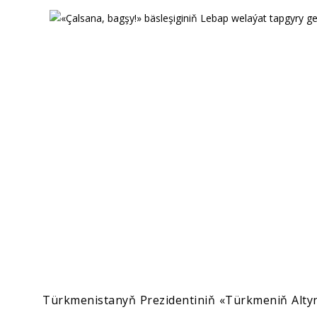
Ykdysadyýet
Jemgyýet
Medeniýet
Ylym
Sport
Türkmenistanyň Prezidentiniň «Türkmeniň Altyn