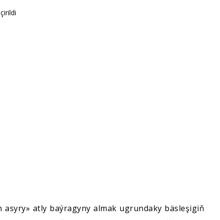
 asyry» atly baýragyny almak ugrundaky bäsleşigiň