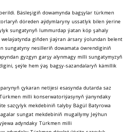
berildi. Bäsleşigiň dowamynda bagşylar türkmen
rlaryň döreden aýdymlaryny ussatlyk bilen ýerine
çylyk sungatynyň lummurdap ýatan köp şahaly
p welaýatynda giňden ýaýran ärsary ýolundan belent
an sungatyny nesilleriň dowamata öwrendiginiň
rapyndan gyzgyn garşy alynmagy milli sungatymyzyň
igini, şeýle hem ýaş bagşy-sazandalaryň kämillik
parynyň çykaran netijesi esasynda dutarda saz
Türkmen milli konserwatoriýasynyň ýanyndaky
e sazçylyk mekdebiniň talyby Bägül Batyrowa
 çagalar sungat mekdebiniň mugallymy Jeýhun
yýewa adyndaky Türkmen milli
w adyndaky Türkmen döwlet ýörite sazçylyk