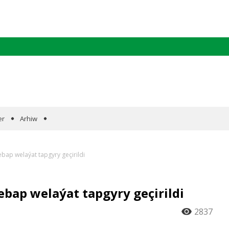
er
Arhiw
ebap welaýat tapgyry geçirildi
ebap welaýat tapgyry geçirildi
2837