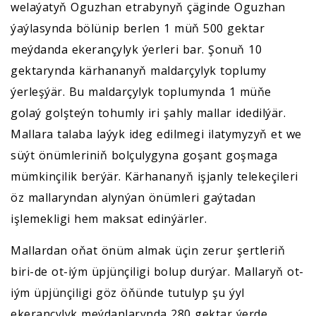
welaýatyň Oguzhan etrabynyň çäginde Oguzhan
ýaýlasynda bölünip berlen 1 müň 500 gektar
meýdanda ekerançylyk ýerleri bar. Şonuň 10
gektarynda kärhananyň maldarçylyk toplumy
ýerleşýär. Bu maldarçylyk toplumynda 1 müňe
golaý golşteýn tohumly iri şahly mallar idedilýär.
Mallara talaba laýyk ideg edilmegi ilatymyzyň et we
süýt önümleriniň bolçulygyna goşant goşmaga
mümkinçilik berýär. Kärhananyň işjanly telekeçileri
öz mallaryndan alynýan önümleri gaýtadan
işlemekligi hem maksat edinýärler.
Mallardan oňat önüm almak üçin zerur şertleriň
biri-de ot-iým üpjünçiligi bolup durýar. Mallaryň ot-
iým üpjünçiligi göz öňünde tutulyp şu ýyl
ekerançylyk meýdanlarynda 280 gektar ýerde