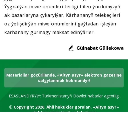
Ýygnalýan miwe önümleri terligi bilen ýurdumyzyň
ak bazarlaryna çykarylýar. Kärhananyň telekeçileri
öz ýetişdirýän miwe önümlerini gaýtadan işleýän
kärhanany gurmagy maksat edinýärler.
Gülnabat Güllekowa
Materiallar göçürilende, «Altyn asyr» elektron gazetine
salgylanmak hökmandyr!
ESASLANDYRYJY: Türkmenistanyň Döwlet habarlar agentligi
© Copyright 2026.
Ähli hukuklar goralan.
«Altyn asyr»
elektron gazetiniň redaksiýasy
RSS kanal