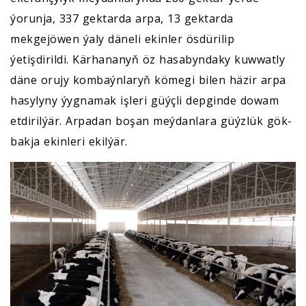
ýorunja, 337 gektarda arpa, 13 gektarda
mekgejöwen ýaly däneli ekinler ösdürilip
ýetişdirildi. Kärhananyň öz hasabyndaky kuwwatly
däne orujy kombaýnlaryň kömegi bilen häzir arpa
hasylyny ýygnamak işleri güýçli depginde dowam
etdirilýär. Arpadan boşan meýdanlara güýzlük gök-
bakja ekinleri ekilýär.