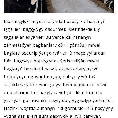
Ekerançylyk meýdanlarynda hususy kärhananyň
işgärleri bagçylygy ösdürmek işlerinde-de uly
tagallalar edýärler. Bu ýerde kärhananyň
zähmetsöýer bagbanlary dürli görnüşli miweli
baglary ösdürip ýetişdirýärler. Birnäçe ýyllardan
bäri bagçylyk hojalygynda ýetişdirilýän miweli
baglaryň bereketli hasyly ak bazarlarymyzyň
bolçulygyna goşant goşup, halkymyzyň toý
saçaklaryny bezeýär. Şu ýyl hem bagbanlar miwe
önümleriniň bol hasylyny ýetişdirdiler. Erigiň ir
ýetişýän görnüşiniň hasyly doly ýygnalyp ýerlenildi.
Häzirki wagtda almanyň irki görnüşleriniň hasylyny
ýygnamak işleri guramaçylykly alnyp barylýar.