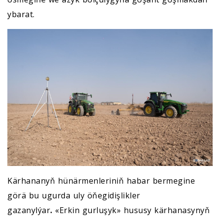
ybarat.
Kärhananyň hünärmenleriniň habar bermegine
görä bu ugurda uly öňegidişlikler
gazanylýar
.
«Erkin gurluşyk» hususy kärhanasynyň