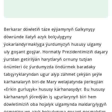
Berkarar döwletiň täze eýýamynyň Galkynyşy
döwründe ilatyň azyk bolçulygyny
ýokarlandyrmaklyga ýurdumyzyň hususy ulgamy
uly goşant goşýar. Hormatly Prezidentimiziň daşary
ýurtdan getirilýän harytlaryň ornuny tutýan
önümleri öz ýurdumyzda öndürmek baradaky
tabşyryklaryndan ugur alyp zähmet çekýän şeýle
kärhanalaryň biri-de Mary welaýatynda ýerleşýän
«Erkin gurluşyk» hususy kärhanasydyr. Bu hususy
kärhananyň ýöredýän iş ugurlarynyň biri hem
döwletimiziň oba hojalyk ulgamynda maldarçylygyň
ösmegine we azyk bolçulygyna goşant goşmakdan