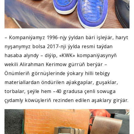
– Kompaniýamyz 1996-njy ýyldan bäri işleýär, haryt
nyşanymyz bolsa 2017-nji ýylda resmi taýdan
hasaba alyndy – diýip, «KWK» kompaniýasynyň
wekili Alirahman Kerimow gürrüň berýär –
Önümleriň görnüşlerinde ýokary hilli tebigy
materiallardan öndürilen aýakgaplar, guşaklar,
torbalar, şeýle hem –40 gradusa çenli sowuga
çydamly köwüşleriň rezinden edilen aşaklary girýär.