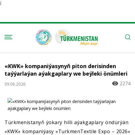
Ï
«KWK» kompaniýasynyň piton derisinden
taýýarlaýan aýakgaplary we beýleki önümleri
2274
09.06.2026
Türkmenistanyň ýokary hilli aýakgaplary öndürýän
«KWK» kompaniýasy «TurkmenTextile Expo – 2026»