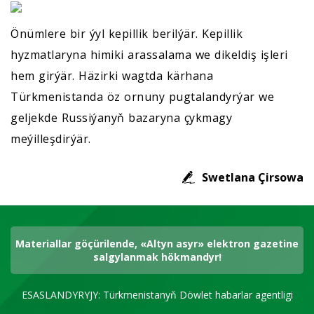
Önümlere bir ýyl kepillik berilýär. Kepillik
hyzmatlaryna himiki arassalama we dikeldiş işleri
hem girýär. Häzirki wagtda kärhana
Türkmenistanda öz ornuny pugtalandyrýar we
geljekde Russiýanyň bazaryna çykmagy
meýilleşdirýär.
Swetlana Çirsowa
Materiallar göçürilende, «Altyn asyr» elektron gazetine
salgylanmak hökmandyr!
ESASLANDYRYJY: Türkmenistanyň Döwlet habarlar agentligi