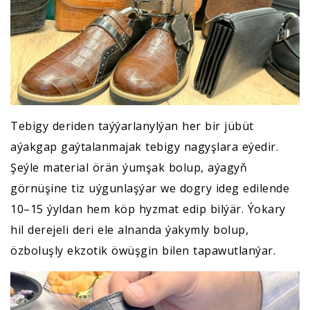
Tebigy deriden taýýarlanylýan her bir jübüt
aýakgap gaýtalanmajak tebigy nagyşlara eýedir.
Şeýle material örän ýumşak bolup, aýagyň
görnüşine tiz uýgunlaşýar we dogry ideg edilende
10–15 ýyldan hem köp hyzmat edip bilýär. Ýokary
hil derejeli deri ele alnanda ýakymly bolup,
özboluşly ekzotik öwüşgin bilen tapawutlanýar.