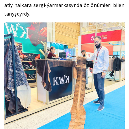
atly halkara sergi-ýarmarkasynda öz önümleri bilen
tanyşdyrdy.