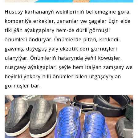
Hususy kärhananyň wekilleriniň bellemegine görä,
kompaniýa erkekler, zenanlar we çagalar üçin elde
tikilýän aýakgaplary hem-de dürli görnüşli
önümleri öndürýär. Önümlerde piton, krokodil,
gäwmiş, düýeguş ýaly ekzotik deri görnüşleri
ulanylýar. Önümleriň hatarynda ýeňil köwüşler,
nusgawy aýakgaplar, şeýle hem italýan zamşasy we
beýleki ýokary hilli önümler bilen utgaşdyrylan
görnüşler bar.