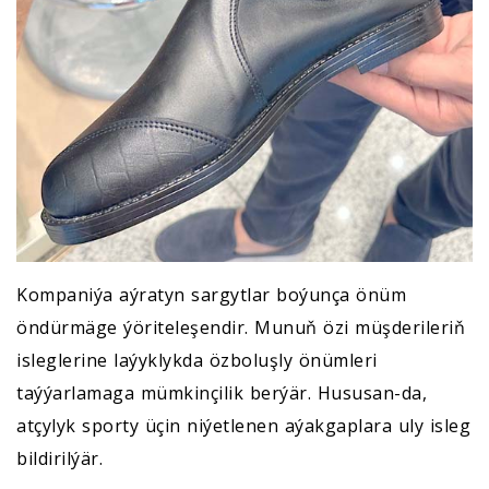
Kompaniýa aýratyn sargytlar boýunça önüm
öndürmäge ýöriteleşendir. Munuň özi müşderileriň
isleglerine laýyklykda özboluşly önümleri
taýýarlamaga mümkinçilik berýär. Hususan-da,
atçylyk sporty üçin niýetlenen aýakgaplara uly isleg
bildirilýär.