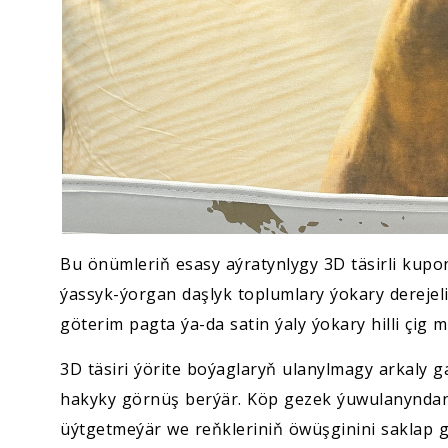
Bu önümleriň esasy aýratynlygy 3D täsirli kup
ýassyk-ýorgan daşlyk toplumlary ýokary derejeli
göterim pagta ýa-da satin ýaly ýokary hilli çig m
3D täsiri ýörite boýaglaryň ulanylmagy arkaly g
hakyky görnüş berýär. Köp gezek ýuwulanyndan
üýtgetmeýär we reňkleriniň öwüşginini saklap 