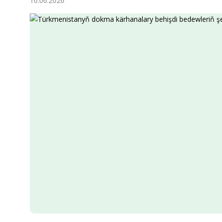
10.06.2026
Ykdysadyýet
Jemgyýet
Medeniýet
Ylym
Sport