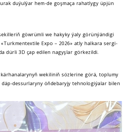
 gurak duýulýar hem-de goşmaça rahatlygy üpjün
şekilleriň göwrümli we hakyky ýaly görünýändigi
. «Turkmentextile Expo – 2026» atly halkara sergi-
 dürli 3D çap edilen nagyşlar görkezildi.
kärhanalarynyň wekiliniň sözlerine görä, toplumy
 däp-dessurlaryny öňdebaryjy tehnologiýalar bilen