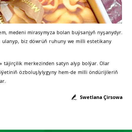
sem, medeni mirasymyza bolan buýsanjyň nyşanydyr.
 ulanyp, biz döwrüň ruhuny we milli estetikany
täjirçilik merkezinden satyn alyp bolýar. Olar
etiniň özboluşlylygyny hem-de milli öndürijileriň
ar.
Swetlana Çirsowa