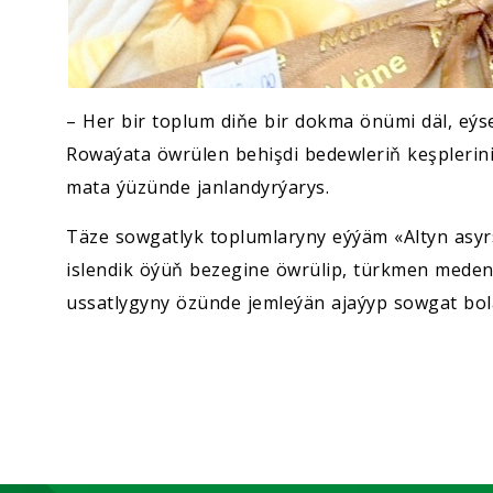
– Her bir toplum diňe bir dokma önümi däl, eý
Rowaýata öwrülen behişdi bedewleriň keşplerini
mata ýüzünde janlandyrýarys.
Täze sowgatlyk toplumlaryny eýýäm «Altyn asyr» 
islendik öýüň bezegine öwrülip, türkmen medeniý
ussatlygyny özünde jemleýän ajaýyp sowgat bol