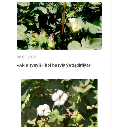
06.08.2026
«Ak altynyň» bol hasyly ýetişdirilýär