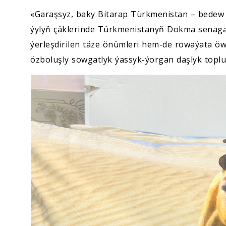
«Garaşsyz, baky Bitarap Türkmenistan – bedew
ýylyň çäklerinde Türkmenistanyň Dokma senagat
ýerleşdirilen täze önümleri hem-de rowaýata öwr
özboluşly sowgatlyk ýassyk-ýorgan daşlyk topl