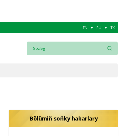
EN
RU
TK
Bölümiň soňky habarlary