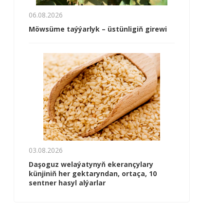
06.08.2026
Möwsüme taýýarlyk – üstünligiň girewi
03.08.2026
Daşoguz welaýatynyň ekerançylary
künjiniň her gektaryndan, ortaça, 10
sentner hasyl alýarlar