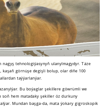
on nagyş tehnologiýasynyň ulanylmagydyr. Täze
, kaşaň görnüşe degişli bolup, olar diňe 100
allardan taýýarlanýar.
azanylýar. Bu boýaglar şekillere göwrümli we
 soň hem matadaky şekiller öz durkuny
galýar. Mundan başga-da, mata ýokary gigroskopik