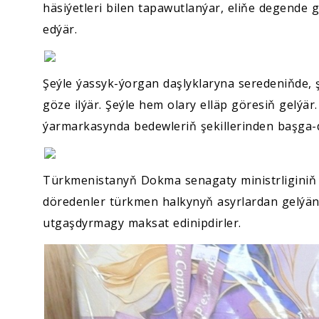
häsiýetleri bilen tapawutlanýar, eliňe degende
edýär.
Şeýle ýassyk-ýorgan daşlyklaryna seredeniňde, 
göze ilýär. Şeýle hem olary elläp göresiň gelýär
ýarmarkasynda bedewleriň şekillerinden başga-da
Türkmenistanyň Dokma senagaty ministrliginiň 
döredenler türkmen halkynyň asyrlardan gelýän
utgaşdyrmagy maksat edinipdirler.