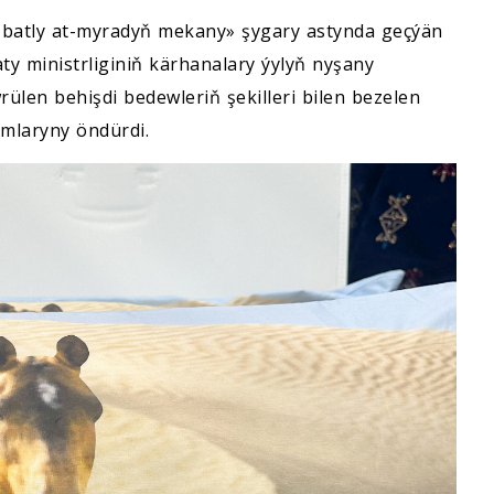
 batly at-myradyň mekany» şygary astynda geçýän
y ministrliginiň kärhanalary ýylyň nyşany
ülen behişdi bedewleriň şekilleri bilen bezelen
umlaryny öndürdi.