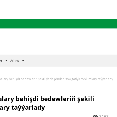
er
Arhiw
ary behişdi bedewleriň şekili ýerleşdirilen sowgatlyk toplumlary taýýarlady
ry behişdi bedewleriň şekili
ary taýýarlady
3163