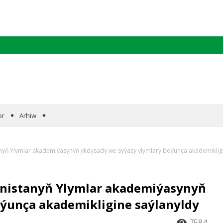
er
Arhiw
nyň Ylymlar akademiýasynyň ykdysady we syýasy ylymlary boýunça akademikligi
nistanyň Ylymlar akademiýasynyň
ýunça akademikligine saýlanyldy
7584