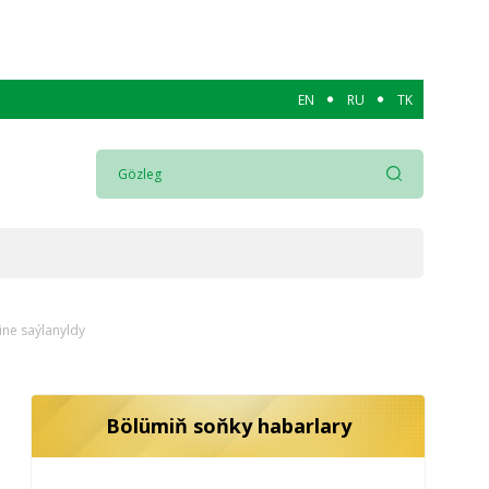
EN
RU
TK
ne saýlanyldy
Bölümiň soňky habarlary