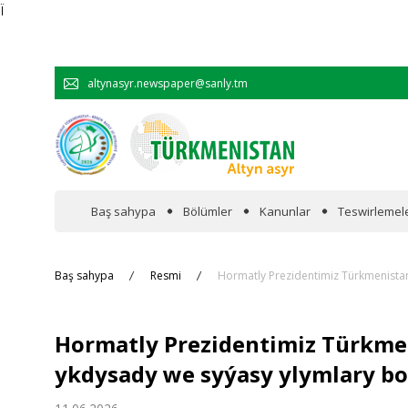
Ï
altynasyr.newspaper@sanly.tm
Baş sahypa
Bölümler
Kanunlar
Teswirlemel
Wakalaryň jümmişinde
Baş sahypa
Resmi
Hormatly Prezidentimiz Türkmenista
Resmi
Hormatly Prezidentimiz Türkme
Hyzmatdaşlyk
ykdysady we syýasy ylymlary bo