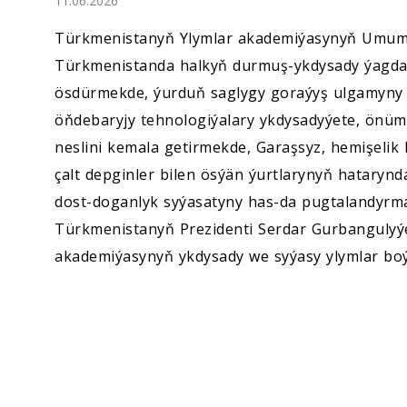
11.06.2026
Ykdysadyýet
Türkmenistanyň Ylymlar akademiýasynyň Umumy
Jemgyýet
Türkmenistanda halkyň durmuş-ykdysady ýagda
ösdürmekde, ýurduň saglygy goraýyş ulgamyny d
Medeniýet
öňdebaryjy tehnologiýalary ykdysadyýete, önümçi
neslini kemala getirmekde, Garaşsyz, hemişeli
Ylym
çalt depginler bilen ösýän ýurtlarynyň hataryn
dost-doganlyk syýasatyny has-da pugtalandyrmak
Sport
Türkmenistanyň Prezidenti Serdar Gurbanguly
akademiýasynyň ykdysady we syýasy ylymlar boý