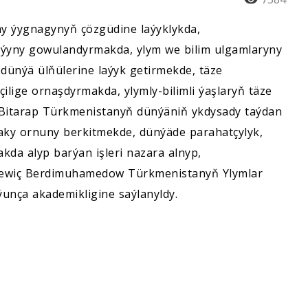
 ýygnagynyň çözgüdine laýyklykda,
ýyny gowulandyrmakda, ylym we bilim ulgamlaryny
ünýä ülňülerine laýyk getirmekde, täze
lige ornaşdyrmakda, ylymly-bilimli ýaşlaryň täze
k Bitarap Türkmenistanyň dünýäniň ykdysady taýdan
daky ornuny berkitmekde, dünýäde parahatçylyk,
da alyp barýan işleri nazara alnyp,
ýewiç Berdimuhamedow Türkmenistanyň Ylymlar
unça akademikligine saýlanyldy.