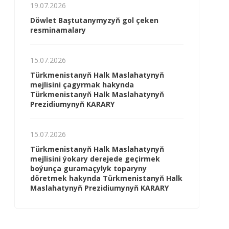
19.07.2026
Döwlet Baştutanymyzyň gol çeken
resminamalary
15.07.2026
Türkmenistanyň Halk Maslahatynyň
mejlisini çagyrmak hakynda
Türkmenistanyň Halk Maslahatynyň
Prezidiumynyň KARARY
15.07.2026
Türkmenistanyň Halk Maslahatynyň
mejlisini ýokary derejede geçirmek
boýunça guramaçylyk toparyny
döretmek hakynda Türkmenistanyň Halk
Maslahatynyň Prezidiumynyň KARARY