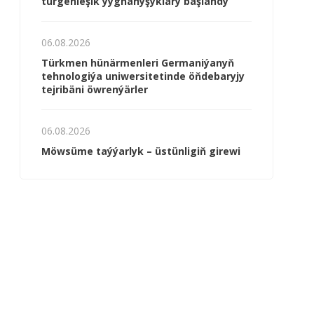
türgenleşik ýygnanyşyklary başlandy
06.08.2026
Türkmen hünärmenleri Germaniýanyň
tehnologiýa uniwersitetinde öňdebaryjy
tejribäni öwrenýärler
06.08.2026
Möwsüme taýýarlyk – üstünligiň girewi