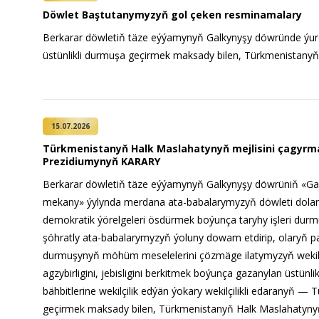
Döwlet Baştutanymyzyň gol çeken resminamalary
Jemgyýet
Berkarar döwletiň täze eýýamynyň Galkynyşy döwründe ýu
üstünlikli durmuşa geçirmek maksady bilen, Türkmenistanyň 
Medeniýet
Ylym
15.07.2026
Sport
Türkmenistanyň Halk Maslahatynyň mejlisini çagyr
Prezidiumynyň KARARY
Berkarar döwletiň täze eýýamynyň Galkynyşy döwrüniň «Ga
mekany» ýylynda merdana ata-babalarymyzyň döwleti dolandy
demokratik ýörelgeleri ösdürmek boýunça taryhy işleri durm
şöhratly ata-babalarymyzyň ýoluny dowam etdirip, olaryň pa
durmuşynyň möhüm meselelerini çözmäge ilatymyzyň wekill
agzybirligini, jebisligini berkitmek boýunça gazanylan üstünli
bähbitlerine wekilçilik edýän ýokary wekilçilikli edaranyň 
geçirmek maksady bilen, Türkmenistanyň Halk Maslahatynyň