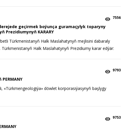
7556
 derejede geçirmek boýunça guramaçylyk toparyny
yň Prezidiumynyň KARARY
etli Türkmenistanyň Halk Maslahatynyň mejlisini dabaraly
 Türkmenistanyň Halk Maslahatynyň Prezidiumy karar edýär:
9793
iň PERMANY
li, «Türkmengeologiýa» döwlet korporasiýasynyň başlygy
9753
PERMANY