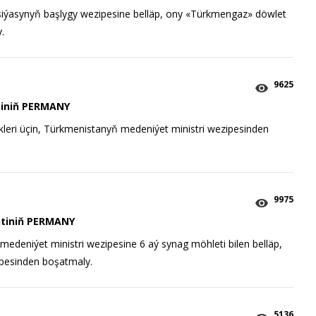
ýasynyň başlygy wezipesine belläp, ony «Türkmengaz» döwlet
.
9625
iniň PERMANY
kleri üçin, Türkmenistanyň medeniýet ministri wezipesinden
9975
tiniň PERMANY
eniýet ministri wezipesine 6 aý synag möhleti bilen belläp,
pesinden boşatmaly.
5136