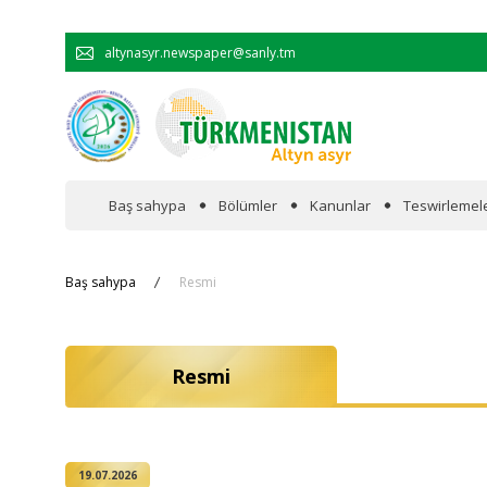
altynasyr.newspaper@sanly.tm
Baş sahypa
Bölümler
Kanunlar
Teswirlemel
Wakalaryň jümmişinde
Baş sahypa
Resmi
Resmi
Resmi
Hyzmatdaşlyk
Ykdysadyýet
19.07.2026