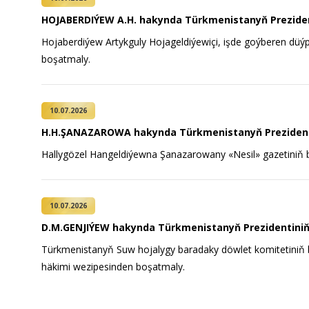
HOJABERDIÝEW A.H. hakynda Türkmenistanyň Prezide
Hojaberdiýew Artykguly Hojageldiýewiçi, işde goýberen düýpli
boşatmaly.
10.07.2026
H.H.ŞANAZAROWA hakynda Türkmenistanyň Preziden
Hallygözel Hangeldiýewna Şanazarowany «Nesil» gazetiniň ba
10.07.2026
D.M.GENJIÝEW hakynda Türkmenistanyň Prezidentin
Türkmenistanyň Suw hojalygy baradaky döwlet komitetini
häkimi wezipesinden boşatmaly.