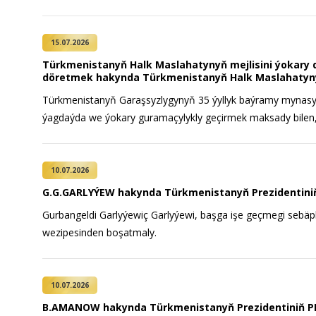
15.07.2026
Türkmenistanyň Halk Maslahatynyň mejlisini ýokary
döretmek hakynda Türkmenistanyň Halk Maslahatyn
Türkmenistanyň Garaşsyzlygynyň 35 ýyllyk baýramy mynasyb
ýagdaýda we ýokary guramaçylykly geçirmek maksady bilen,
10.07.2026
G.G.GARLYÝEW hakynda Türkmenistanyň Prezidentin
Gurbangeldi Garlyýewiç Garlyýewi, başga işe geçmegi sebäp
wezipesinden boşatmaly.
10.07.2026
B.AMANOW hakynda Türkmenistanyň Prezidentiniň 