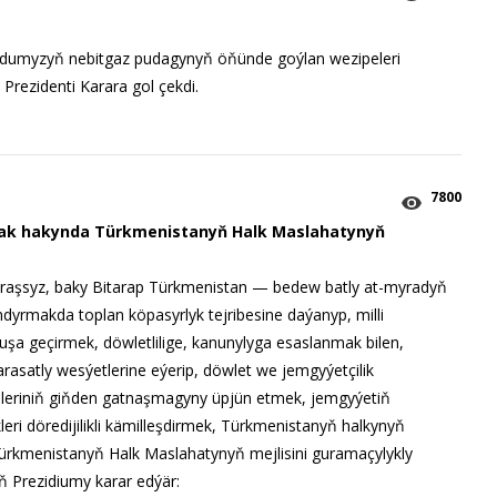
rdumyzyň nebitgaz pudagynyň öňünde goýlan wezipeleri
Prezidenti Karara gol çekdi.
7800
mak hakynda Türkmenistanyň Halk Maslahatynyň
raşsyz, baky Bitarap Türkmenistan — bedew batly at-myradyň
rmakda toplan köpasyrlyk tejribesine daýanyp, milli
uşa geçirmek, döwletlilige, kanunylyga esaslanmak bilen,
rasatly wesýetlerine eýerip, döwlet we jemgyýetçilik
eriniň giňden gatnaşmagyny üpjün etmek, jemgyýetiň
kleri döredijilikli kämilleşdirmek, Türkmenistanyň halkynyň
— Türkmenistanyň Halk Maslahatynyň mejlisini guramaçylykly
 Prezidiumy karar edýär: