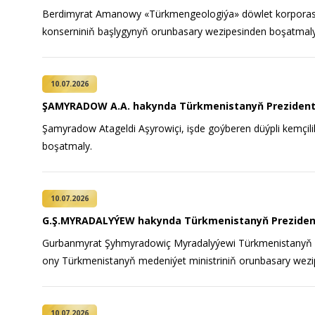
Berdimyrat Amanowy «Türkmengeologiýa» döwlet korporasi
konserniniň başlygynyň orunbasary wezipesinden boşatmaly
10.07.2026
ŞAMYRADOW A.A. hakynda Türkmenistanyň Prezident
Şamyradow Atageldi Aşyrowiçi, işde goýberen düýpli kemçili
boşatmaly.
10.07.2026
G.Ş.MYRADALYÝEW hakynda Türkmenistanyň Preziden
Gurbanmyrat Şyhmyradowiç Myradalyýewi Türkmenistanyň med
ony Türkmenistanyň medeniýet ministriniň orunbasary wezi
10.07.2026