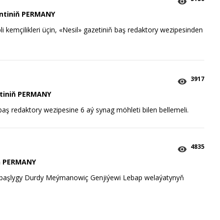
ntiniň PERMANY
 kemçilikleri üçin, «Nesil» gazetiniň baş redaktory wezipesinden
3917
tiniň PERMANY
ş redaktory wezipesine 6 aý synag möhleti bilen bellemeli.
4835
iň PERMANY
ň başlygy Durdy Meýmanowiç Genjiýewi Lebap welaýatynyň