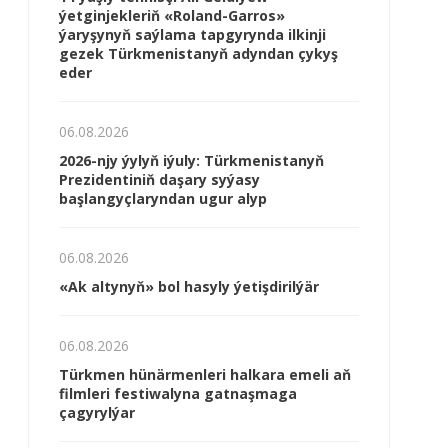
ýetginjekleriň «Roland-Garros»
ýaryşynyň saýlama tapgyrynda ilkinji
gezek Türkmenistanyň adyndan çykyş
eder
06.08.2026
2026-njy ýylyň iýuly: Türkmenistanyň
Prezidentiniň daşary syýasy
başlangyçlaryndan ugur alyp
06.08.2026
«Ak altynyň» bol hasyly ýetişdirilýär
06.08.2026
Türkmen hünärmenleri halkara emeli aň
filmleri festiwalyna gatnaşmaga
çagyrylýar