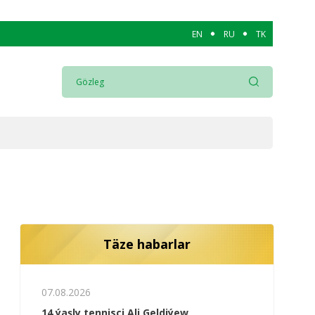
EN
RU
TK
Täze habarlar
07.08.2026
14 ýaşly tennisçi Ali Geldiýew