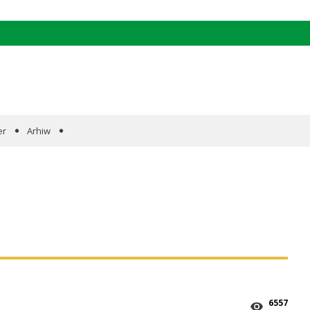
er
Arhiw
6557