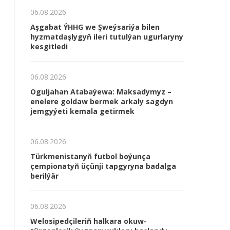
06.08.2026
Aşgabat ÝHHG we Şweýsariýa bilen
hyzmatdaşlygyň ileri tutulýan ugurlaryny
kesgitledi
06.08.2026
Oguljahan Atabaýewa: Maksadymyz –
enelere goldaw bermek arkaly sagdyn
jemgyýeti kemala getirmek
06.08.2026
Türkmenistanyň futbol boýunça
çempionatyň üçünji tapgyryna badalga
berilýär
06.08.2026
Welosipedçileriň halkara okuw-