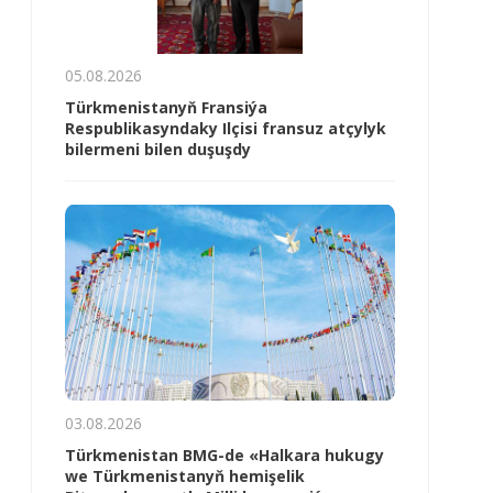
05.08.2026
Türkmenistanyň Fransiýa
Respublikasyndaky Ilçisi fransuz atçylyk
bilermeni bilen duşuşdy
03.08.2026
Türkmenistan BMG-de «Halkara hukugy
we Türkmenistanyň hemişelik