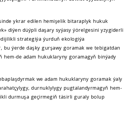
inde ykrar edilen hemişelik bitaraplyk hukuk
k» diýen düýpli daşary syýasy ýörelgesini yzygiderli
ijilikli strategiýa ýurduň ekologiýa
r, bu ýerde daşky gurşawy goramak we tebigatdan
iň hem-de adam hukuklaryny goramagyň binýady
wrebaplaşdyrmak we adam hukuklaryny goramak ýaly
arahatçylygy, durnuklylygy pugtalandyrmagyň hem-
li durmuşa geçirmegiň täsirli guraly bolup