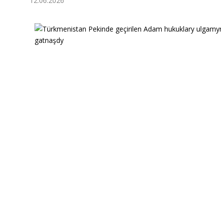
12.06.2026
Ykdysadyýet
Jemgyýet
Medeniýet
Ylym
Sport