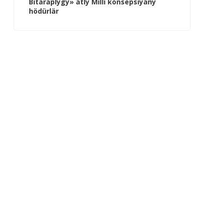
Bitaraplygy» atly Milli konsepsiýany
hödürlär