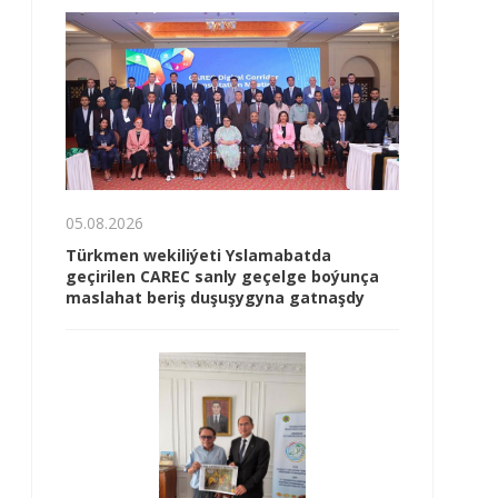
05.08.2026
Türkmen wekiliýeti Yslamabatda
geçirilen CAREC sanly geçelge boýunça
maslahat beriş duşuşygyna gatnaşdy