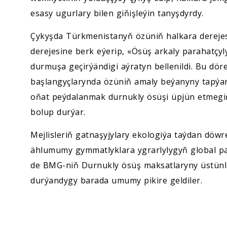
esasy ugurlary bilen giňişleýin tanyşdyrdy.
Çykyşda Türkmenistanyň özüniň halkara derejes
derejesine berk eýerip, «Ösüş arkaly parahatçyly
durmuşa geçirýändigi aýratyn bellenildi. Bu döred
başlangyçlarynda özüniň amaly beýanyny tapýa
oňat peýdalanmak durnukly ösüşi üpjün etmeg
bolup durýar.
Mejlisleriň gatnaşyjylary ekologiýa taýdan dö
ählumumy gymmatlyklara ygrarlylygyň global p
de BMG-niň Durnukly ösüş maksatlaryny üstünlik
durýandygy barada umumy pikire geldiler.