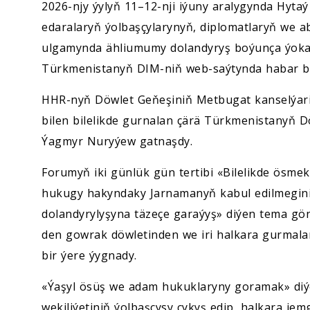
2026-njy ýylyň 11–12-nji iýuny aralygynda Hyta
edaralaryň ýolbaşçylarynyň, diplomatlaryň we a
ulgamynda ähliumumy dolandyryş boýunça ýokary
Türkmenistanyň DIM-niň web-saýtynda habar b
HHR-nyň Döwlet Geňeşiniň Metbugat kanselýariý
bilen bilelikde gurnalan çärä Türkmenistanyň D
Ýagmyr Nuryýew gatnaşdy.
Forumyň iki günlük gün tertibi «Bilelikde ösme
hukugy hakyndaky Jarnamanyň kabul edilmegin
dolandyrylyşyna täzeçe garaýyş» diýen tema gönü
den gowrak döwletinden we iri halkara gurmal
bir ýere ýygnady.
«Ýaşyl ösüş we adam hukuklaryny goramak» diýe
wekiliýetiniň ýolbaşçysy çykyş edip, halkara je