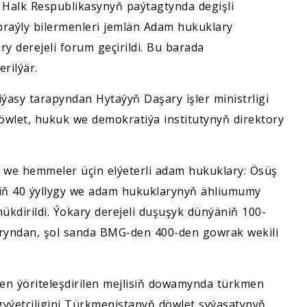
ý Halk Respublikasynyň paýtagtynda degişli
braýly bilermenleri jemlän Adam hukuklary
 derejeli forum geçirildi. Bu barada
erilýär.
asy tarapyndan Hytaýyň Daşary işler ministrligi
öwlet, hukuk we demokratiýa institutynyň direktory
k we hemmeler üçin elýeterli adam hukuklary: Ösüş
iň 40 ýyllygy we adam hukuklarynyň ähliumumy
kdirildi. Ýokary derejeli duşuşyk dünýäniň 100-
aryndan, şol sanda BMG-den 400-den gowrak wekili
n ýöriteleşdirilen mejlisiň dowamynda türkmen
mgyýetçiligini Türkmenistanyň döwlet syýasatynyň