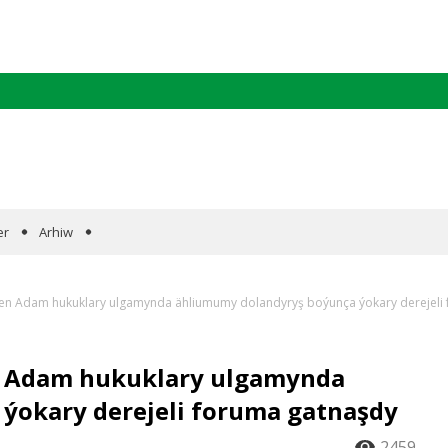
er
Arhiw
ilen Adam hukuklary ulgamynda ähliumumy dolandyryş boýunça ýokary derejeli
n Adam hukuklary ulgamynda
ýokary derejeli foruma gatnaşdy
2459