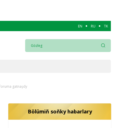
EN
RU
TK
 foruma gatnaşdy
Bölümiň soňky habarlary