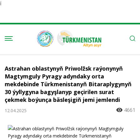
Ï
Astrahan oblastynyň Priwolžsk raýonynyň
Magtymguly Pyragy adyndaky orta
mekdebinde Türkmenistanyň Bitaraplygynyň
30 ýyllygyna bagyşlanyp geçirilen surat
çekmek boýunça bäsleşigiň jemi jemlendi
4661
12.04.2025