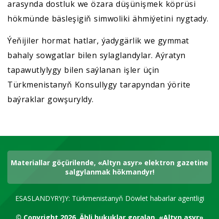
arasynda dostluk we özara düşünişmek köprüsi
hökmünde bäsleşigiň simwoliki ähmiýetini nygtady.
Ýeňijiler hormat hatlar, ýadygärlik we gymmat
bahaly sowgatlar bilen sylaglandylar. Aýratyn
tapawutlylygy bilen saýlanan işler üçin
Türkmenistanyň Konsullygy tarapyndan ýörite
baýraklar gowşuryldy.
Materiallar göçürilende, «Altyn asyr» elektron gazetine
salgylanmak hökmandyr!
ESASLANDYRYJY: Türkmenistanyň Döwlet habarlar agentligi
© Copyright 2026.
Ähli hukuklar goralan.
«Altyn asyr»