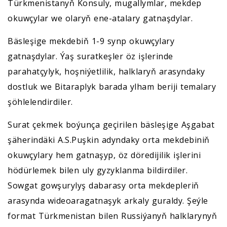
Türkmenistanyň Konsuly, mugallymlar, mekdep
okuwçylar we olaryň ene-atalary gatnaşdylar.
Bäsleşige mekdebiň 1-9 synp okuwçylary
gatnaşdylar. Ýaş suratkeşler öz işlerinde
parahatçylyk, hoşniýetlilik, halklaryň arasyndaky
dostluk we Bitaraplyk barada ylham beriji temalary
şöhlelendirdiler.
Surat çekmek boýunça geçirilen bäsleşige Aşgabat
şäherindäki A.S.Puşkin adyndaky orta mekdebiniň
okuwçylary hem gatnaşyp, öz döredijilik işlerini
hödürlemek bilen uly gyzyklanma bildirdiler.
Sowgat gowşurylyş dabarasy orta mekdepleriň
arasynda wideoaragatnaşyk arkaly guraldy. Şeýle
format Türkmenistan bilen Russiýanyň halklarynyň