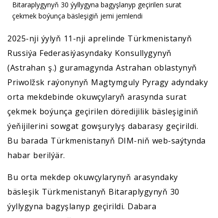
2025-nji ýylyň 11-nji aprelinde Türkmenistanyň
Russiýa Federasiýasyndaky Konsullygynyň
(Astrahan ş.) guramagynda Astrahan oblastynyň
Priwolžsk raýonynyň Magtymguly Pyragy adyndaky
orta mekdebinde okuwçylaryň arasynda surat
çekmek boýunça geçirilen döredijilik bäsleşiginiň
ýeňijilerini sowgat gowşurylyş dabarasy geçirildi.
Bu barada Türkmenistanyň DIM-niň web-saýtynda
habar berilýär.
Bu orta mekdep okuwçylarynyň arasyndaky
bäsleşik Türkmenistanyň Bitaraplygynyň 30
ýyllygyna bagyşlanyp geçirildi. Dabara