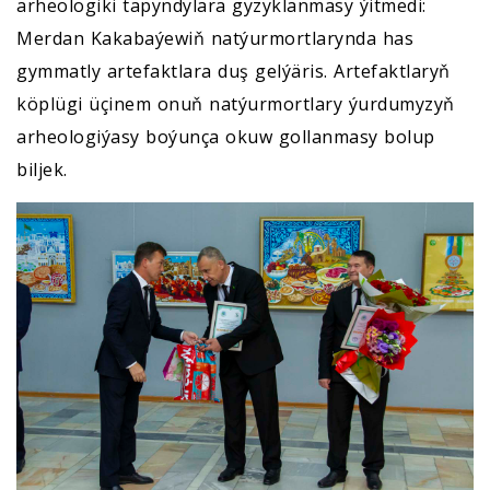
arheologiki tapyndylara gyzyklanmasy ýitmedi:
Merdan Kakabaýewiň natýurmortlarynda has
gymmatly artefaktlara duş gelýäris. Artefaktlaryň
köplügi üçinem onuň natýurmortlary ýurdumyzyň
arheologiýasy boýunça okuw gollanmasy bolup
biljek.