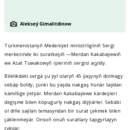
Alekseý Gimalitdinow
Türkmenistanyň Medeniýet ministrliginiň Sergi
merkezinde iki suratkeşiň —Merdan Kakabaýewiň
we Azat Tuwakowyň işleriniň sergisi açyldy.
Bilelikdäki sergä şu ýyl olaryň 45 ýaşynyň dolmagy
sebäp boldy, çünki bu ýaşda nakgaş hünär taýdan
kämillige ýetýär. Merdan Kakabaýewe kärdeşleri
degişme bilen köpugurly nakgaş diýýärler. Sebäbi
ol diňe saýlan temasyndan bir surat çekmek bilen
çäklenmeýär. Onsoň onuň suratlary tapgyrlaýyn
çykýar.