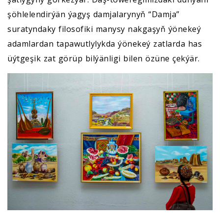
şöhlelendirýän ýagyş damjalarynyň “Damja”
suratyndaky filosofiki manysy nakgaşyň ýönekeý
adamlardan tapawutlylykda ýönekeý zatlarda has
üýtgeşik zat görüp bilýänligi bilen özüne çekýär.