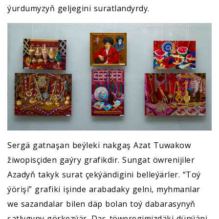
ýurdumyzyň geljegini suratlandyrdy.
Sergä gatnaşan beýleki nakgaş Azat Tuwakow
žiwopisçiden gaýry grafikdir. Sungat öwrenijiler
Azadyň takyk surat çekýändigini belleýärler. “Toý
ýörişi” grafiki işinde arabadaky gelni, myhmanlar
we sazandalar bilen däp bolan toý dabarasynyň
şatlygyny görkezýär. Daş-töweregimizdäki dünýäni