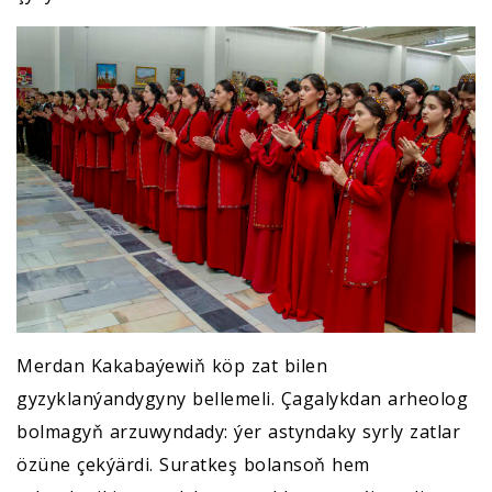
Merdan Kakabaýewiň köp zat bilen
gyzyklanýandygyny bellemeli. Çagalykdan arheolog
bolmagyň arzuwyndady: ýer astyndaky syrly zatlar
özüne çekýärdi. Suratkeş bolansoň hem