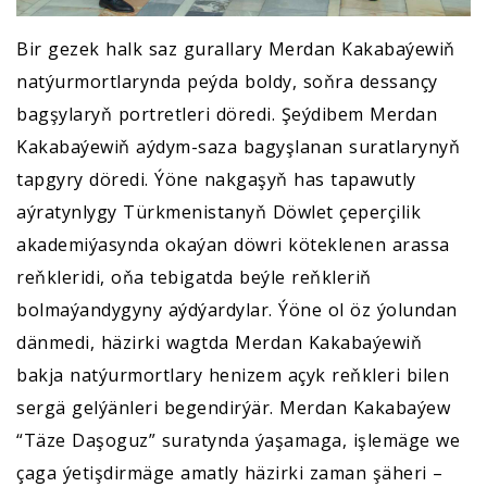
Bir gezek halk saz gurallary Merdan Kakabaýewiň
natýurmortlarynda peýda boldy, soňra dessançy
bagşylaryň portretleri döredi. Şeýdibem Merdan
Kakabaýewiň aýdym-saza bagyşlanan suratlarynyň
tapgyry döredi. Ýöne nakgaşyň has tapawutly
aýratynlygy Türkmenistanyň Döwlet çeperçilik
akademiýasynda okaýan döwri köteklenen arassa
reňkleridi, oňa tebigatda beýle reňkleriň
bolmaýandygyny aýdýardylar. Ýöne ol öz ýolundan
dänmedi, häzirki wagtda Merdan Kakabaýewiň
bakja natýurmortlary henizem açyk reňkleri bilen
sergä gelýänleri begendirýär. Merdan Kakabaýew
“Täze Daşoguz” suratynda ýaşamaga, işlemäge we
çaga ýetişdirmäge amatly häzirki zaman şäheri –