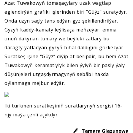
Azat Tuwakowyň tomaşaçylary uzak wagtlap
eglendirýän grafiki işlerinden biri “Güýz” suratydyr.
Onda uzyn saçly tans edýän gyz şekillendirilýär.
Gyzyň kaddy-kamaty leýlisaça meňzeýär, emma
onuň dakynan tumary we beýleki zatlary bu
daragty ýatladýan gyzyň bihal däldigini görkezýär.
Suratkeş işine “Güýz” diýip at beripdir, bu hem Azat
Tuwakowyň keramatlylyk bilen ýylyň bir pasly ýaly
düşünjeleri utgaşdyrmagynyň sebäbi hakda
oýlanmaga mejbur edýär.
Iki türkmen suratkeşiniň suratlarynyň sergisi 16-
njy maýa çenli açykdyr.
Tamara Glazunowa