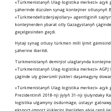
«Türkmenistanyň Ulag-logistika merkezi» açyk 
şäherinde düzülen synag konteýner otlusynyň B
«Türkmendeňizderýaýollary» agentliginiň saýtynd
konteýnerden ybarat otly Gazagystanyň çägind
geçelgesinden geçdi.
Hytaý synag otlusy türkmen milli iýmit gämisi
şäherine iberildi.
Türkmenistanyň demirýol ulaglarynda konteýn
«Türkmenistanyň Ulag-logistika merkezi» AGPJ h
çäginde uly göwrümli ýükleri daşamagyny dowam
«Türkmenistanyň Ulag-logistika merkezi» açyk 
Prezidentiniň 2018-nji ýylyň 31-nji iýulyndaky K
logistika ulgamyny ösdürmäge, üstaşyr gatnawy
eksport-import ýüklerini iberijiden alyja çenli ý