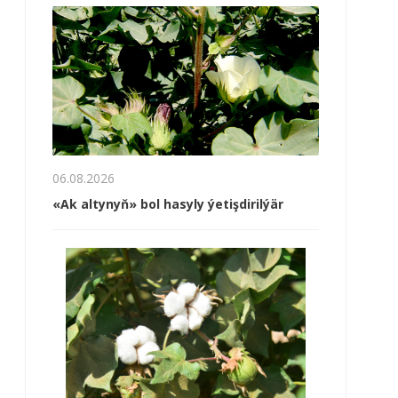
06.08.2026
«Ak altynyň» bol hasyly ýetişdirilýär