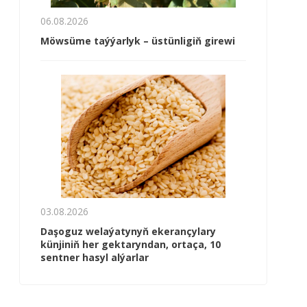
06.08.2026
Möwsüme taýýarlyk – üstünligiň girewi
03.08.2026
Daşoguz welaýatynyň ekerançylary
künjiniň her gektaryndan, ortaça, 10
sentner hasyl alýarlar