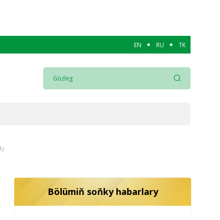
EN
RU
TK
dy
Bölümiň soňky habarlary