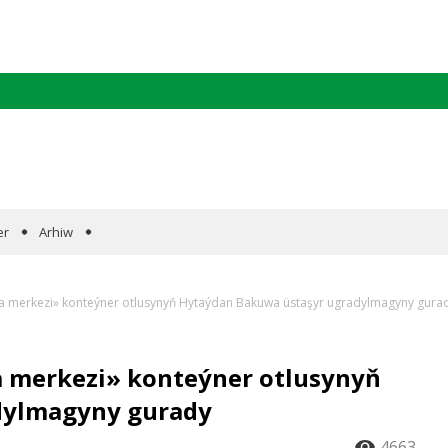
er
Arhiw
ka merkezi» konteýner otlusynyň Hytaýdan Bakuwa üstaşyr ugradylmagyny gura
a merkezi» konteýner otlusynyň
dylmagyny gurady
4663