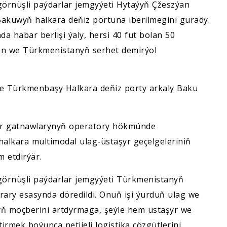
görnüşli paýdarlar jemgyýeti Hytaýyň Çžeszýan
akuwyň halkara deňiz portuna iberilmegini gurady.
a habar berlişi ýaly, hersi 40 fut bolan 50
en we Türkmenistanyň serhet demirýol
nde Türkmenbaşy Halkara deňiz porty arkaly Baku
er gatnawlarynyň operatory hökmünde
alkara multimodal ulag-üstaşyr geçelgeleriniň
 etdirýär.
görnüşli paýdarlar jemgyýeti Türkmenistanyň
arary esasynda döredildi. Onuň işi ýurduň ulag we
ň möçberini artdyrmaga, şeýle hem üstaşyr we
etirmek boýunça netijeli logistika çözgütlerini