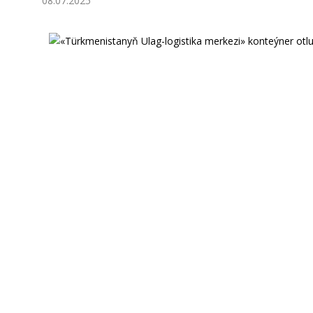
08.07.2025
Ykdysadyýet
Jemgyýet
Medeniýet
Ylym
Sport