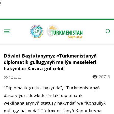
Ï
Döwlet Baştutanymyz «Türkmenistanyň
diplomatik gullugynyň maliýe meseleleri
hakynda» Karara gol çekdi
20719
06.12.2025
“Diplomatik gulluk hakynda”, “Türkmenistanyň
daşary ýurt döwletlerindäki diplomatik
wekilhanalarynyň statusy hakynda” we “Konsullyk
gullugy hakynda” Türkmenistanyň Kanunlaryna