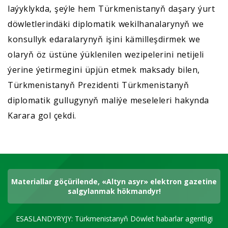
laýyklykda, şeýle hem Türkmenistanyň daşary ýurt
döwletlerindäki diplomatik wekilhanalarynyň we
konsullyk edaralarynyň işini kämilleşdirmek we
olaryň öz üstüne ýüklenilen wezipelerini netijeli
ýerine ýetirmegini üpjün etmek maksady bilen,
Türkmenistanyň Prezidenti Türkmenistanyň
diplomatik gullugynyň maliýe meseleleri hakynda
Karara gol çekdi.
Materiallar göçürilende, «Altyn asyr» elektron gazetine
salgylanmak hökmandyr!
ESASLANDYRYJY: Türkmenistanyň Döwlet habarlar agentligi