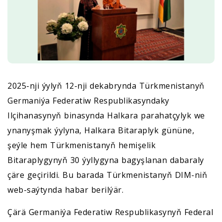
2025-nji ýylyň 12-nji dekabrynda Türkmenistanyň
Germaniýa Federatiw Respublikasyndaky
Ilçihanasynyň binasynda Halkara parahatçylyk we
ynanyşmak ýylyna, Halkara Bitaraplyk gününe,
şeýle hem Türkmenistanyň hemişelik
Bitaraplygynyň 30 ýyllygyna bagyşlanan dabaraly
çäre geçirildi. Bu barada Türkmenistanyň DIM-niň
web-saýtynda habar berilýär.
Çärä Germaniýa Federatiw Respublikasynyň Federal