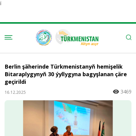
Ï
Berlin şäherinde Türkmenistanyň hemişelik
Bitaraplygynyň 30 ýyllygyna bagyşlanan çäre
geçirildi
3469
16.12.2025