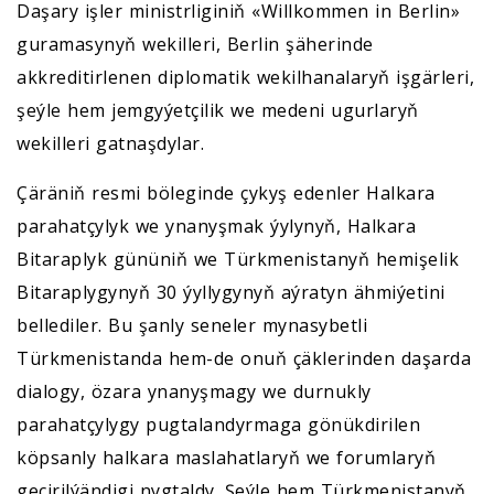
Daşary işler ministrliginiň «Willkommen in Berlin»
guramasynyň wekilleri, Berlin şäherinde
akkreditirlenen diplomatik wekilhanalaryň işgärleri,
şeýle hem jemgyýetçilik we medeni ugurlaryň
wekilleri gatnaşdylar.
Çäräniň resmi böleginde çykyş edenler Halkara
parahatçylyk we ynanyşmak ýylynyň, Halkara
Bitaraplyk gününiň we Türkmenistanyň hemişelik
Bitaraplygynyň 30 ýyllygynyň aýratyn ähmiýetini
bellediler. Bu şanly seneler mynasybetli
Türkmenistanda hem-de onuň çäklerinden daşarda
dialogy, özara ynanyşmagy we durnukly
parahatçylygy pugtalandyrmaga gönükdirilen
köpsanly halkara maslahatlaryň we forumlaryň
geçirilýändigi nygtaldy. Şeýle hem Türkmenistanyň