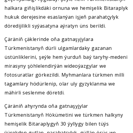
halkara giňişlikdäki ornuna we hemişelik Bitaraplyk
hukuk derejesine esaslanýan işjeň parahatçylyk
döredijilikli syýasatyna aýratyn üns berildi.
Çäräniň çäklerinde oňa gatnaşyjylara
Türkmenistanyň dürli ulgamlardaky gazanan
üstünliklerini, şeýle hem ýurduň baý taryhy-medeni
mirasyny şöhlelendirýän wideoýazgylar we
fotosuratlar görkezildi. Myhmanlara türkmen milli
tagamlary hödürlenip, olar uly gyzyklanma we
mähirli seslenme döretdi.
Çäräniň ahyrynda oňa gatnaşyjylar
Türkmenistanyň Hökümetini we türkmen halkyny
hemişelik Bitaraplygyň 30 ýyllygy bilen tüýs
ýürekden gutlap, parahatçylyk, gülläp ösüş we