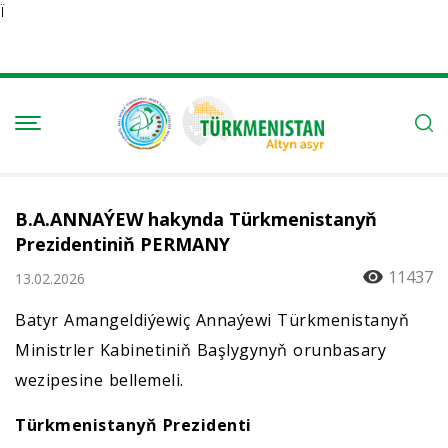
Ï
B.A.ANNAÝEW hakynda Türkmenistanyň
Prezidentiniň PERMANY
11437
13.02.2026
Batyr Amangeldiýewiç Annaýewi Türkmenistanyň
Ministrler Kabinetiniň Başlygynyň orunbasary
wezipesine bellemeli.
Türkmenistanyň Prezidenti