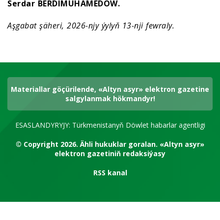
Serdar BERDIMUHAMEDOW.
Aşgabat şäheri, 2026-njy ýylyň 13-nji fewraly.
Materiallar göçürilende, «Altyn asyr» elektron gazetine
salgylanmak hökmandyr!
ESASLANDYRYJY: Türkmenistanyň Döwlet habarlar agentligi
© Copyright 2026.
Ähli hukuklar goralan.
«Altyn asyr»
elektron gazetiniň redaksiýasy
RSS kanal