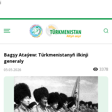
Ï
Bagşy Ataýew: Türkmenistanyň ilkinji
generaly
3378
05.05.2026