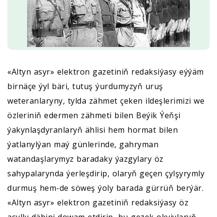
«Altyn asyr» elektron gazetiniň redaksiýasy eýýäm
birnäçe ýyl bäri, tutuş ýurdumyzyň uruş
weteranlaryny, tylda zähmet çeken ildeşlerimizi we
özleriniň edermen zähmeti bilen Beýik Ýeňşi
ýakynlaşdyranlaryň ählisi hem hormat bilen
ýatlanylýan maý günlerinde, gahryman
watandaşlarymyz baradaky ýazgylary öz
sahypalarynda ýerleşdirip, olaryň geçen çylşyrymly
durmuş hem-de söweş ýoly barada gürrüň berýär.
«Altyn asyr» elektron gazetiniň redaksiýasy öz