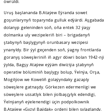
öwrüldi.
Uruş başlananda B.Ataýew Eýranda sowet
goşunlarynyň toparynda gulluk edýärdi. Aşgabada
dolanyp geleninden soň, oňa entek 32 ýaşy
dolmanka uly wezipeleriň biri – brigadanyň
ştabynyň başlygynyň orunbasary wezipesi
ynanyldy. Bir ýyl geçenden soň, ýagny frontlarda
goranyş söweşleriniň iň agyr döwri bolan 1942-nji
ýylda, Bagşy Ataýew eýýäm diwiziýa ştabynyň
operatiw bölüminiň başlygy bolup, Ýelnýa, Orşa,
Mogilýow we Koweliň golaýyndaky gazaply
söweşlere gatnaşdy. Görkezen edermenligi we
söweşlere ussatlyk bilen ýolbaşçylyk edendigi,
Ýelnýanyň eýelenendigi üçin podpolkownik
B.Ataýew «Gyzyl Baýdak» ordeni bilen sylaglandy.