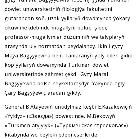
döwlet uniwersitetiniň filologiýa fakultetini
gutarandan soň, uzak ýyllaryň dowamynda ýokary
okuw mekdebinde mugallym bolup işledi,
professor-mugallymlar düzüminiň we talyplaryň
arasynda uly hormatdan peýdalandy. Ikinji gyzy
Maýa Bagşyýewna hem Tamaranyň ýoly bilen gidip,
köp ýyllaryň dowamynda Türkmen döwlet
uniwersitetinde zähmet çekdi. Gyzy Maral
Bagşyýewna bolsa heýkeltaraşdyr. Ýakynda ogly
Çary Bagşyýewiç aradan çykdy.
General B.Ataýewiň unudylmaz keşbi E.Kazakewiçiň
«Ýyldyz» («Звезда») powestinde, M.Bekowyň
«Türkmen atyjylyk» («Туркменская стрелковая»)
kitabynda we beýleki edebi eserlerde