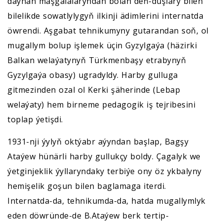
daýhan maşgalalaryndan bolan deň-duşlary bilen
bilelikde sowatlylygyň ilkinji ädimlerini internatda
öwrendi. Aşgabat tehnikumyny gutarandan soň, ol
mugallym bolup işlemek üçin Gyzylgaýa (häzirki
Balkan welaýatynyň Türkmenbaşy etrabynyň
Gyzylgaýa obasy) ugradyldy. Harby gulluga
gitmezinden ozal ol Kerki şäherinde (Lebap
welaýaty) hem birneme pedagogik iş tejribesini
toplap ýetişdi.
1931-nji ýylyň oktýabr aýyndan başlap, Bagşy
Ataýew hünärli harby gullukçy boldy. Çagalyk we
ýetginjeklik ýyllaryndaky terbiýe ony öz ykbalyny
hemişelik goşun bilen baglamaga iterdi.
Internatda-da, tehnikumda-da, hatda mugallymlyk
eden döwründe-de B.Ataýew berk tertip-