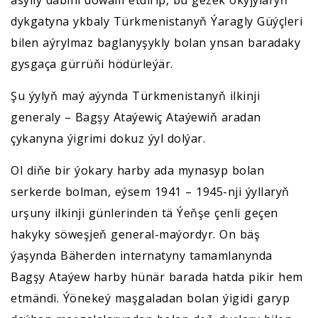
asylly däbini dowam etdirip, bu gezek okyjylaryň
dykgatyna ykbaly Türkmenistanyň Ýaragly Güýçleri
bilen aýrylmaz baglanyşykly bolan ynsan baradaky
gysgaça gürrüňi hödürleýär.
Şu ýylyň maý aýynda Türkmenistanyň ilkinji
generaly – Bagşy Ataýewiç Ataýewiň aradan
çykanyna ýigrimi dokuz ýyl dolýar.
Ol diňe bir ýokary harby ada mynasyp bolan
serkerde bolman, eýsem 1941 – 1945-nji ýyllaryň
urşuny ilkinji günlerinden tä Ýeňşe çenli geçen
hakyky söweşjeň general-maýordyr. On bäş
ýaşynda Bäherden internatyny tamamlanynda
Bagşy Ataýew harby hünär barada hatda pikir hem
etmändi. Ýönekeý maşgaladan bolan ýigidi garyp