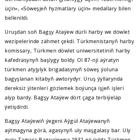
üçin», «Söweşjeň hyzmatlary üçin» medallary bilen
bellenildi.
Uruşdan soň Bagşy Ataýew dürli harby we döwlet
wezipelerinde zähmet çekdi. Türkmenistanyň harby
komissary, Türkmen döwlet uniwersitetiniň harby
kafedrasynyň başlygy boldy. Ol 87-nji aýratyn
türkmen atyjylyk brigadasynyň söweş ýoluna
bagyşlanan kitabyň awtorydyr. Uruş ýyllarynda
dereksiz ýitenleri gözlemek boýunça işjeň işleri
alyp bardy. Bagşy Ataýew dört çaga terbiýeläp
ýetişdirdi.
Bagşy Ataýewiň ýegeni Aýgül Ataýewanyň
aýtmagyna görä, agasynyň uly maşgalasy bar. Uly
gyzy Tamara Bagşyýewna 1932-nji ýylda Türkmen