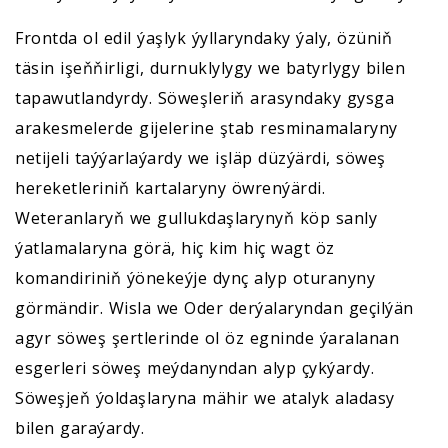
Frontda ol edil ýaşlyk ýyllaryndaky ýaly, özüniň
täsin işeňňirligi, durnuklylygy we batyrlygy bilen
tapawutlandyrdy. Söweşleriň arasyndaky gysga
arakesmelerde gijelerine ştab resminamalaryny
netijeli taýýarlaýardy we işläp düzýärdi, söweş
hereketleriniň kartalaryny öwrenýärdi.
Weteranlaryň we gullukdaşlarynyň köp sanly
ýatlamalaryna görä, hiç kim hiç wagt öz
komandiriniň ýönekeýje dynç alyp oturanyny
görmändir. Wisla we Oder derýalaryndan geçilýän
agyr söweş şertlerinde ol öz egninde ýaralanan
esgerleri söweş meýdanyndan alyp çykýardy.
Söweşjeň ýoldaşlaryna mähir we atalyk aladasy
bilen garaýardy.