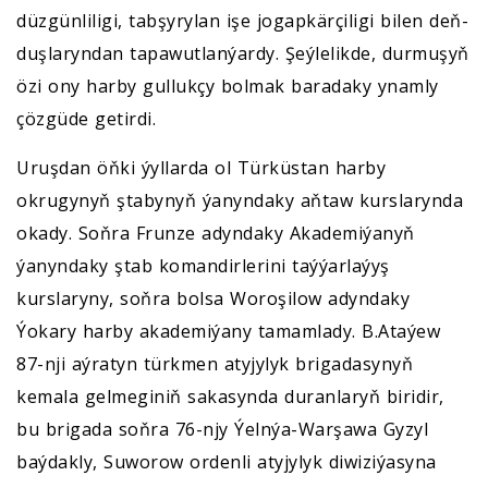
düzgünliligi, tabşyrylan işe jogapkärçiligi bilen deň-
duşlaryndan tapawutlanýardy. Şeýlelikde, durmuşyň
özi ony harby gullukçy bolmak baradaky ynamly
çözgüde getirdi.
Uruşdan öňki ýyllarda ol Türküstan harby
okrugynyň ştabynyň ýanyndaky aňtaw kurslarynda
okady. Soňra Frunze adyndaky Akademiýanyň
ýanyndaky ştab komandirlerini taýýarlaýyş
kurslaryny, soňra bolsa Woroşilow adyndaky
Ýokary harby akademiýany tamamlady. B.Ataýew
87-nji aýratyn türkmen atyjylyk brigadasynyň
kemala gelmeginiň sakasynda duranlaryň biridir,
bu brigada soňra 76-njy Ýelnýa-Warşawa Gyzyl
baýdakly, Suworow ordenli atyjylyk diwiziýasyna