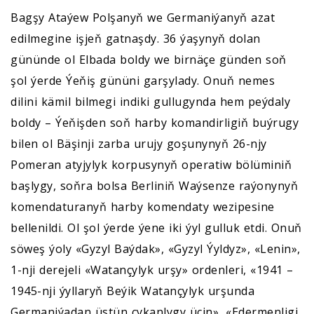
Bagşy Ataýew Polşanyň we Germaniýanyň azat
edilmegine işjeň gatnaşdy. 36 ýaşynyň dolan
gününde ol Elbada boldy we birnäçe günden soň
şol ýerde Ýeňiş gününi garşylady. Onuň nemes
dilini kämil bilmegi indiki gullugynda hem peýdaly
boldy – Ýeňişden soň harby komandirligiň buýrugy
bilen ol Bäşinji zarba urujy goşunynyň 26-njy
Pomeran atyjylyk korpusynyň operatiw bölüminiň
başlygy, soňra bolsa Berliniň Waýsenze raýonynyň
komendaturanyň harby komendaty wezipesine
bellenildi. Ol şol ýerde ýene iki ýyl gulluk etdi. Onuň
söweş ýoly «Gyzyl Baýdak», «Gyzyl Ýyldyz», «Lenin»,
1-nji derejeli «Watançylyk urşy» ordenleri, «1941 –
1945-nji ýyllaryň Beýik Watançylyk urşunda
Germaniýadan üstün çykanlygy üçin», «Edermenligi