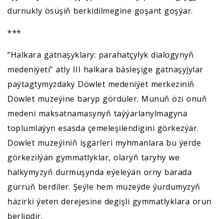
durnukly ösüşiň berkidilmegine goşant goşýar.
***
“Halkara gatnaşyklary: parahatçylyk dialogynyň
medeniýeti” atly III halkara bäsleşige gatnaşyjylar
paýtagtymyzdaky Döwlet medeniýet merkeziniň
Döwlet muzeýine baryp gördüler. Munuň özi onuň
medeni maksatnamasynyň taýýarlanylmagyna
toplumlaýyn esasda çemeleşilendigini görkezýär.
Döwlet muzeýiniň işgärleri myhmanlara bu ýerde
görkezilýän gymmatlyklar, olaryň taryhy we
halkymyzyň durmuşynda eýeleýän orny barada
gürrüň berdiler. Şeýle hem muzeýde ýurdumyzyň
häzirki ýeten derejesine degişli gymmatlyklara orun
berlipdir.