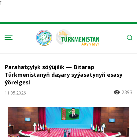
Ï
Parahatçylyk söýüjilik — Bitarap
Türkmenistanyň daşary syýasatynyň esasy
ýörelgesi
2393
11.05.2026