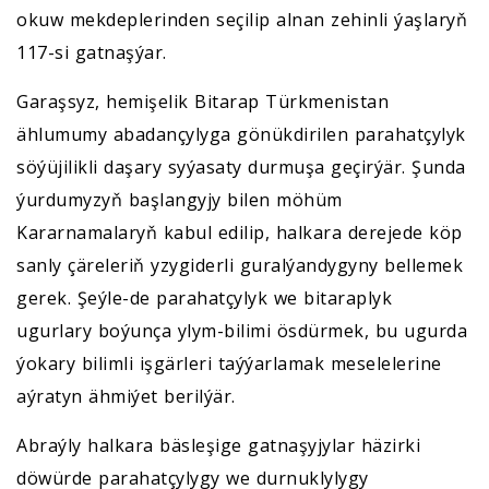
okuw mekdeplerinden seçilip alnan zehinli ýaşlaryň
117-si gatnaşýar.
Garaşsyz, hemişelik Bitarap Türkmenistan
ählumumy abadançylyga gönükdirilen parahatçylyk
söýüjilikli daşary syýasaty durmuşa geçirýär. Şunda
ýurdumyzyň başlangyjy bilen möhüm
Kararnamalaryň kabul edilip, halkara derejede köp
sanly çäreleriň yzygiderli guralýandygyny bellemek
gerek. Şeýle-de parahatçylyk we bitaraplyk
ugurlary boýunça ylym-bilimi ösdürmek, bu ugurda
ýokary bilimli işgärleri taýýarlamak meselelerine
aýratyn ähmiýet berilýär.
Abraýly halkara bäsleşige gatnaşyjylar häzirki
döwürde parahatçylygy we durnuklylygy