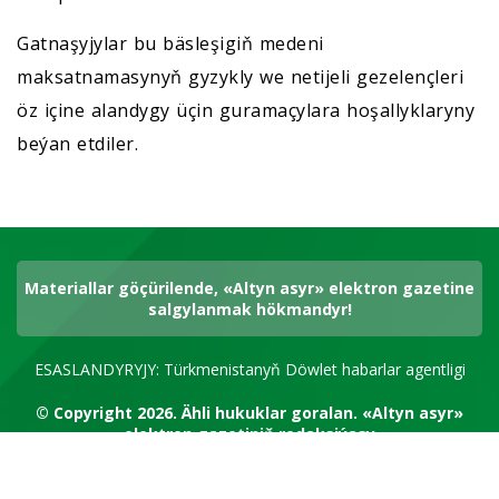
Gatnaşyjylar bu bäsleşigiň medeni
maksatnamasynyň gyzykly we netijeli gezelençleri
öz içine alandygy üçin guramaçylara hoşallyklaryny
beýan etdiler.
Materiallar göçürilende, «Altyn asyr» elektron gazetine
salgylanmak hökmandyr!
ESASLANDYRYJY: Türkmenistanyň Döwlet habarlar agentligi
© Copyright 2026.
Ähli hukuklar goralan.
«Altyn asyr»
elektron gazetiniň redaksiýasy
RSS kanal