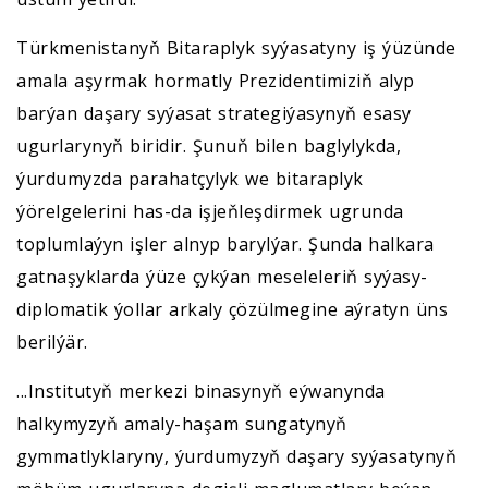
Türkmenistanyň Bitaraplyk syýasatyny iş ýüzünde
amala aşyrmak hormatly Prezidentimiziň alyp
barýan daşary syýasat strategiýasynyň esasy
ugurlarynyň biridir. Şunuň bilen baglylykda,
ýurdumyzda parahatçylyk we bitaraplyk
ýörelgelerini has-da işjeňleşdirmek ugrunda
toplumlaýyn işler alnyp barylýar. Şunda halkara
gatnaşyklarda ýüze çykýan meseleleriň syýasy-
diplomatik ýollar arkaly çözülmegine aýratyn üns
berilýär.
...Institutyň merkezi binasynyň eýwanynda
halkymyzyň amaly-haşam sungatynyň
gymmatlyklaryny, ýurdumyzyň daşary syýasatynyň