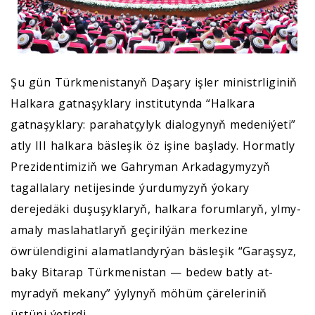
Şu gün Türkmenistanyň Daşary işler ministrliginiň
Halkara gatnaşyklary institutynda “Halkara
gatnaşyklary: parahatçylyk dialogynyň medeniýeti”
atly III halkara bäsleşik öz işine başlady. Hormatly
Prezidentimiziň we Gahryman Arkadagymyzyň
tagallalary netijesinde ýurdumyzyň ýokary
derejedäki duşuşyklaryň, halkara forumlaryň, ylmy-
amaly maslahatlaryň geçirilýän merkezine
öwrülendigini alamatlandyrýan bäsleşik “Garaşsyz,
baky Bitarap Türkmenistan — bedew batly at-
myradyň mekany” ýylynyň möhüm çäreleriniň
üstüni ýetirdi.