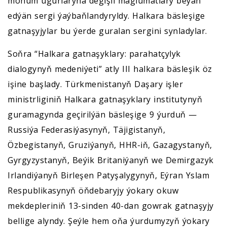
möhüm ugurlaryna degişli maglumatlary beýan
edýän sergi ýaýbaňlandyryldy. Halkara bäsleşige
gatnaşyjylar bu ýerde guralan sergini synladylar.
Soňra “Halkara gatnaşyklary: parahatçylyk
dialogynyň medeniýeti” atly III halkara bäsleşik öz
işine başlady. Türkmenistanyň Daşary işler
ministrliginiň Halkara gatnaşyklary institutynyň
guramagynda geçirilýän bäsleşige 9 ýurduň —
Russiýa Federasiýasynyň, Täjigistanyň,
Özbegistanyň, Gruziýanyň, HHR-iň, Gazagystanyň,
Gyrgyzystanyň, Beýik Britaniýanyň we Demirgazyk
Irlandiýanyň Birleşen Patyşalygynyň, Eýran Yslam
Respublikasynyň öňdebaryjy ýokary okuw
mekdepleriniň 13-sinden 40-dan gowrak gatnaşyjy
bellige alyndy. Şeýle hem oňa ýurdumyzyň ýokary