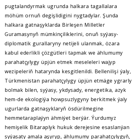
pugtalandyrmak ugrunda halkara tagallalara
möhüm ornuň degişlidigini nygtadylar. Şunda
halkara gatnaşyklarda Birleşen Milletler
Guramasynyň mümkinçiliklerini, onuň syýasy-
diplomatik gurallaryny netijeli ulanmak, özara
kabul ederlikli çözgütleri tapmak we ählumumy
parahatçylygy üpjün etmek meseleleri wajyp
wezipeleriň hatarynda kesgitlenildi. Bellenilişi ýaly,
Türkmenistan parahatçylygy üpjün etmäge ygrarly
bolmak bilen, syýasy, ykdysady, energetika, azyk
hem-de ekologiýa howpsuzlygyny berkitmek ýaly
ugurlarda gatnaşyklaryň ösdürilmegine
hemmetaraplaýyn ähmiýet berýär. Ýurdumyz
hemişelik Bitaraplyk hukuk derejesine esaslanýan
syýasaty amala aşyryp, ählumumy parahatçylygyň,