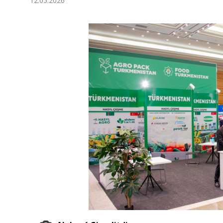
12.05.2026
Ykdysadyýet
Jemgyýet
Medeniýet
Ylym
Sport