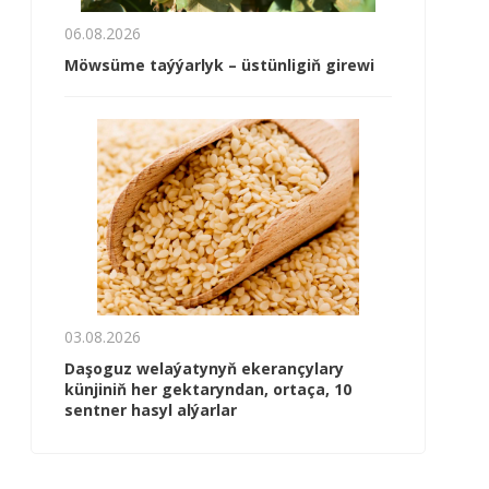
06.08.2026
Möwsüme taýýarlyk – üstünligiň girewi
03.08.2026
Daşoguz welaýatynyň ekerançylary
künjiniň her gektaryndan, ortaça, 10
sentner hasyl alýarlar