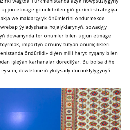
Häzirki wagtda Türkmenistanda azyk howpsuzlygyny
 üpjün etmäge gönükdirilen giň gerimli strategiýa
-bakja we maldarçylyk önümlerini öndürmekde
öwrebap ýyladyşhana hojalyklarynyň, sowadyjy
ylyň dowamynda ter önümler bilen üpjün etmäge
rtdyrmak, importyň ornuny tutýan önümçilikleri
standa öndürildi» diýen milli haryt nyşany bilen
dan işleýän kärhanalar döredilýär. Bu bolsa diňe
, eýsem, döwletimiziň ykdysady durnuklylygynyň