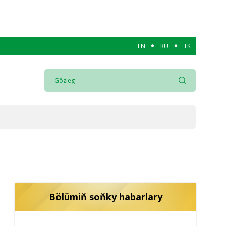
EN
RU
TK
Bölümiň soňky habarlary