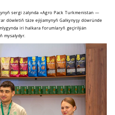
ynyň sergi zalynda «Agro Pack Turkmenistan —
karar döwletiň täze eýýamynyň Galkynyşy döwründe
lygynda iri halkara forumlaryň geçirilýän
ň mysalydyr.