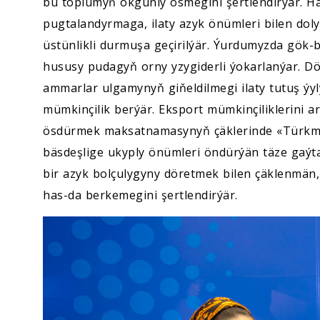
bu toplumyň okgunly ösmegini şertlendirýär. 
pugtalandyrmaga, ilaty azyk önümleri bilen doly
üstünlikli durmuşa geçirilýär. Ýurdumyzda gök
hususy pudagyň orny yzygiderli ýokarlanýar. D
ammarlar ulgamynyň giňeldilmegi ilaty tutuş ý
mümkinçilik berýär. Eksport mümkinçiliklerini a
ösdürmek maksatnamasynyň çäklerinde «Türkmeni
bäsdeşlige ukyply önümleri öndürýän täze gaýta
bir azyk bolçulygyny döretmek bilen çäklenmän
has-da berkemegini şertlendirýär.