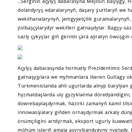
...Serginiň açylyş dabarasyna Mejlisiň Başlygy, 
dolandyryş edaralarynyň, daşary ýurtlaryň we 
wekilhanalarynyň, jemgyýetçilik guramalarynyň, 
ýolbaşçylarydyr wekilleri gatnaşdylar. Bagşy-s
sazly çykyşlar giň gerimli çärä aýratyn öwüşgin 
Açylyş dabarasynda hormatly Prezidentimiz Se
gatnaşyjylara we myhmanlara iberen Gutlagy o
Türkmenistanda ähli ugurlarda alnyp barylýan g
hyzmatdaşlarda uly gyzyklanma döredýändigini
döwrebaplaşdyrmak, häzirki zamanyň kämil til
innowasiýalary giňden ornaşdyrmak arkaly düný
önümçiligini artdyrmak, eksport ugurly kuwwat
möhüm işleriň amala aşyrylýandygyny nygtady. 