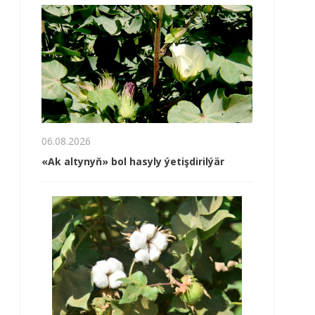
06.08.2026
«Ak altynyň» bol hasyly ýetişdirilýär