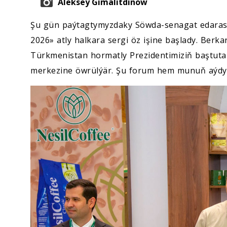
Alekseý Gimalitdinow
Şu gün paýtagtymyzdaky Söwda-senagat edaras
2026» atly halkara sergi öz işine başlady. Ber
Türkmenistan hormatly Prezidentimiziň baştutan
merkezine öwrülýär. Şu forum hem munuň aýdy