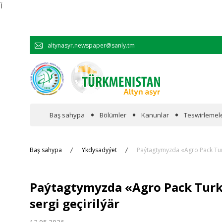
Ï
altynasyr.newspaper@sanly.tm
Baş sahypa
Bölümler
Kanunlar
Teswirlemel
Wakalaryň jümmişinde
Baş sahypa
Ykdysadyýet
Paýtagtymyzda «Agro Pack Turk
Resmi
Paýtagtymyzda «Agro Pack Turk
Hyzmatdaşlyk
sergi geçirilýär