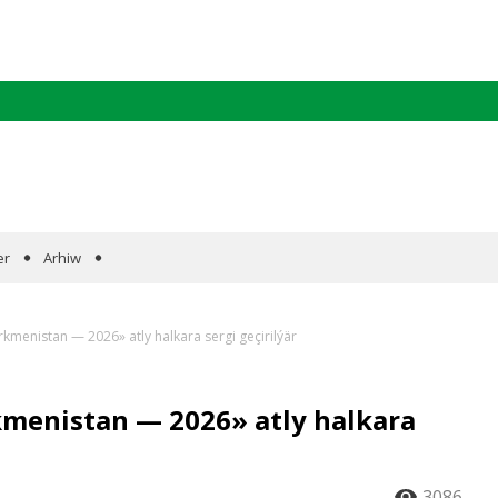
er
Arhiw
menistan — 2026» atly halkara sergi geçirilýär
menistan — 2026» atly halkara
3086