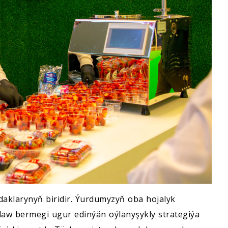
aklarynyň biridir. Ýurdumyzyň oba hojalyk
daw bermegi ugur edinýän oýlanyşykly strategiýa