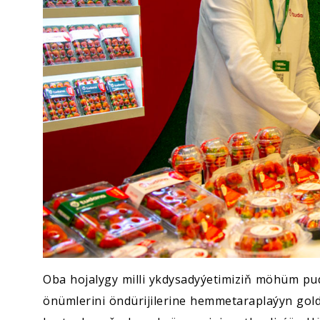
Oba hojalygy milli ykdysadyýetimiziň möhüm pud
önümlerini öndürijilerine hemmetaraplaýyn gol