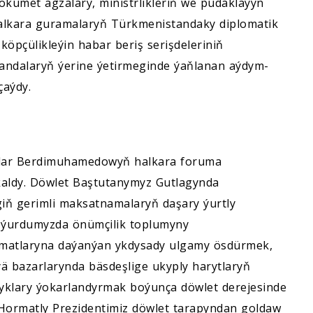
Hökümet agzalary, ministrlikleriň we pudaklaýyn
halkara guramalaryň Türkmenistandaky diplomatik
köpçülikleýin habar beriş serişdeleriniň
azandalaryň ýerine ýetirmeginde ýaňlanan aýdym-
çaýdy.
rdar Berdimuhamedowyň halkara foruma
kaldy. Döwlet Baştutanymyz Gutlagynda
iň gerimli maksatnamalaryň daşary ýurtly
, ýurdumyzda önümçilik toplumyny
simatlaryna daýanýan ykdysady ulgamy ösdürmek,
ä bazarlarynda bäsdeşlige ukyply harytlaryň
lyklary ýokarlandyrmak boýunça döwlet derejesinde
Hormatly Prezidentimiz döwlet tarapyndan goldaw