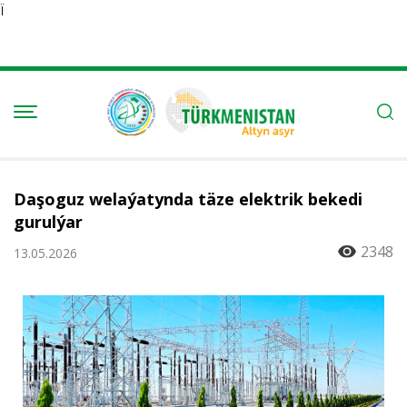
Ï
Daşoguz welaýatynda täze elektrik bekedi
gurulýar
2348
13.05.2026