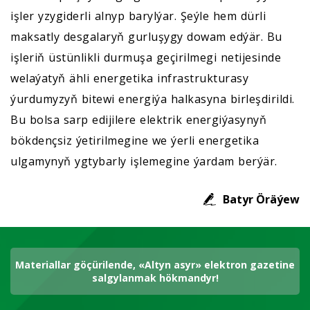
işler yzygiderli alnyp barylýar. Şeýle hem dürli
maksatly desgalaryň gurluşygy dowam edýär. Bu
işleriň üstünlikli durmuşa geçirilmegi netijesinde
welaýatyň ähli energetika infrastrukturasy
ýurdumyzyň bitewi energiýa halkasyna birleşdirildi.
Bu bolsa sarp edijilere elektrik energiýasynyň
bökdençsiz ýetirilmegine we ýerli energetika
ulgamynyň ygtybarly işlemegine ýardam berýär.
Batyr Öräýew
Materiallar göçürilende, «Altyn asyr» elektron gazetine
salgylanmak hökmandyr!