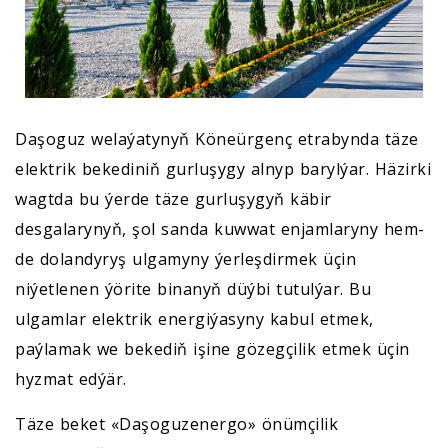
Daşoguz welaýatynyň Köneürgenç etrabynda täze
elektrik bekediniň gurluşygy alnyp barylýar. Häzirki
wagtda bu ýerde täze gurluşygyň käbir
desgalarynyň, şol sanda kuwwat enjamlaryny hem-
de dolandyryş ulgamyny ýerleşdirmek üçin
niýetlenen ýörite binanyň düýbi tutulýar. Bu
ulgamlar elektrik energiýasyny kabul etmek,
paýlamak we bekediň işine gözegçilik etmek üçin
hyzmat edýär.
Täze beket «Daşoguzenergo» önümçilik