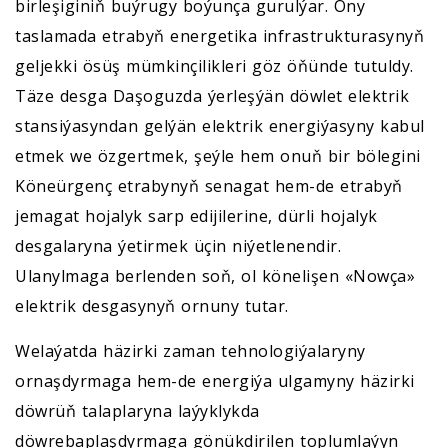
birleşiginiň buýrugy boýunça gurulýar. Ony
taslamada etrabyň energetika infrastrukturasynyň
geljekki ösüş mümkinçilikleri göz öňünde tutuldy.
Täze desga Daşoguzda ýerleşýän döwlet elektrik
stansiýasyndan gelýän elektrik energiýasyny kabul
etmek we özgertmek, şeýle hem onuň bir bölegini
Köneürgenç etrabynyň senagat hem-de etrabyň
jemagat hojalyk sarp edijilerine, dürli hojalyk
desgalaryna ýetirmek üçin niýetlenendir.
Ulanylmaga berlenden soň, ol könelişen «Nowça»
elektrik desgasynyň ornuny tutar.
Welaýatda häzirki zaman tehnologiýalaryny
ornaşdyrmaga hem-de energiýa ulgamyny häzirki
döwrüň talaplaryna laýyklykda
döwrebaplaşdyrmaga gönükdirilen toplumlaýyn