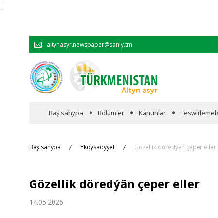
Ï
altynasyr.newspaper@sanly.tm
Baş sahypa
Bölümler
Kanunlar
Teswirlemel
Wakalaryň jümmişinde
Baş sahypa
Ykdysadyýet
Gözellik döredýän çeper eller
Resmi
Gözellik döredýän çeper eller
Hyzmatdaşlyk
14.05.2026