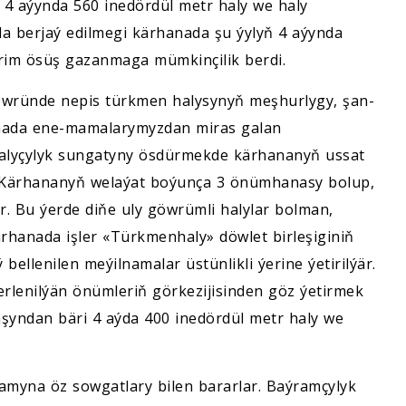
4 aýynda 560 inedördül metr haly we haly
a berjaý edilmegi kärhanada şu ýylyň 4 aýynda
rim ösüş gazanmaga mümkinçilik berdi.
öwründe nepis türkmen halysynyň meşhurlygy, şan-
anada ene-mamalarymyzdan miras galan
halyçylyk sungatyny ösdürmekde kärhananyň ussat
r. Kärhananyň welaýat boýunça 3 önümhanasy bolup,
r. Bu ýerde diňe uly göwrümli halylar bolman,
ärhanada işler «Türkmenhaly» döwlet birleşiginiň
bellenilen meýilnamalar üstünlikli ýerine ýetirilýär.
erlenilýän önümleriň görkezijisinden göz ýetirmek
şyndan bäri 4 aýda 400 inedördül metr haly we
amyna öz sowgatlary bilen bararlar. Baýramçylyk