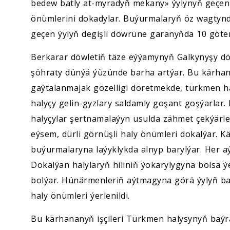
bedew batly at-myradyň mekany» ýylynyň geçen 
önümlerini dokadylar. Buýurmalaryň öz wagtynd
geçen ýylyň degişli döwrüne garanyňda 10 göte
Berkarar döwletiň täze eýýamynyň Galkynyşy d
şöhraty dünýä ýüzünde barha artýar. Bu kärh
gaýtalanmajak gözelligi döretmekde, türkmen 
halyçy gelin-gyzlary saldamly goşant goşýarla
halyçylar şertnamalaýyn usulda zähmet çekýärle
eýsem, dürli görnüşli haly önümleri dokalýar. K
buýurmalaryna laýyklykda alnyp barylýar. Her aý 
Dokalýan halylaryň hiliniň ýokarylygyna bolsa ý
bolýar. Hünärmenleriň aýtmagyna görä ýylyň ba
haly önümleri ýerlenildi.
Bu kärhananyň işçileri Türkmen halysynyň baýr