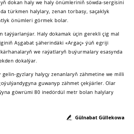
nyň dokan haly we haly önümleriniň söwda-sergisini
nda türkmen halylary, zenan torbasy, saçaklyk
gatlyk önümleri görmek bolar.
 taýýarlanýar. Haly dokamak üçin gerekli çig mal
giniň Aşgabat şäherindäki «Argaç» ýüň egriji
a-kärhanalaryň we raýatlaryň buýurmalary esasynda
ekden dokalýar.
 gelin-gyzlary halyçy zenanlaryň zähmetine we milli
goýulýandygyna guwanyp zähmet çekýärler. Olar
ýyna göwrümi 80 inedördül metr bolan halylary
Gülnabat Güllekowa