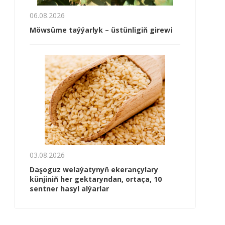
06.08.2026
Möwsüme taýýarlyk – üstünligiň girewi
03.08.2026
Daşoguz welaýatynyň ekerançylary
künjiniň her gektaryndan, ortaça, 10
sentner hasyl alýarlar