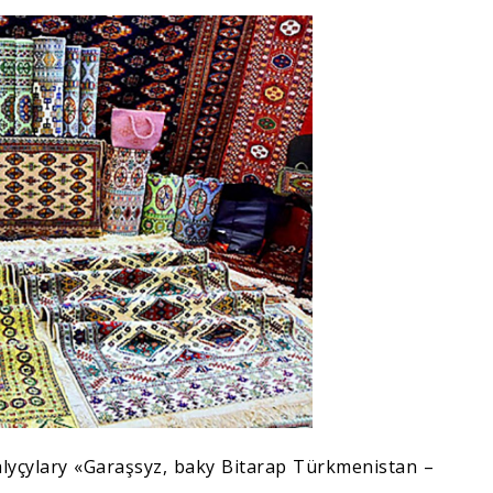
alyçylary «Garaşsyz, baky Bitarap Türkmenistan –