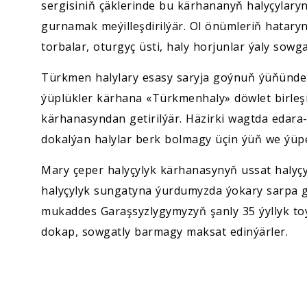
sergisiniň çäklerinde bu kärhananyň halyçylary
gurnamak meýilleşdirilýär. Ol önümleriň hatary
torbalar, oturgyç üsti, haly horjunlar ýaly sow
Türkmen halylary esasy saryja goýnuň ýüňünden
ýüplükler kärhana «Türkmenhaly» döwlet birleşi
kärhanasyndan getirilýär. Häzirki wagtda edar
dokalýan halylar berk bolmagy üçin ýüň we ýüp
Mary çeper halyçylyk kärhanasynyň ussat halyçy
halyçylyk sungatyna ýurdumyzda ýokary sarpa 
mukaddes Garaşsyzlygymyzyň şanly 35 ýyllyk to
dokap, sowgatly barmagy maksat edinýärler.