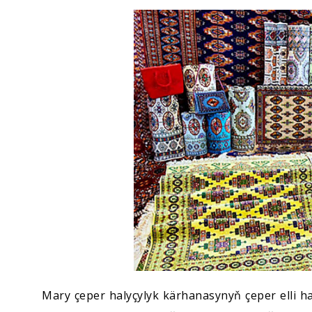
Ykdysadyýet
Jemgyýet
Medeniýet
Ylym
Sport
Mary çeper halyçylyk kärhanasynyň çeper elli h