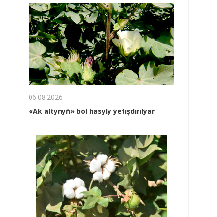
06.08.2026
«Ak altynyň» bol hasyly ýetişdirilýär