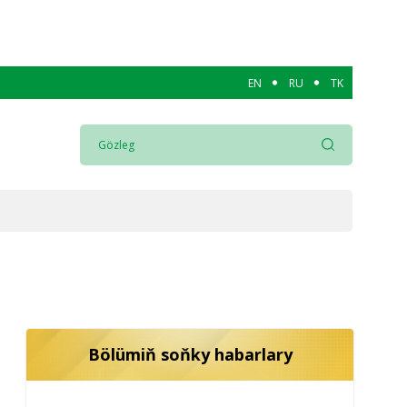
EN
RU
TK
Bölümiň soňky habarlary