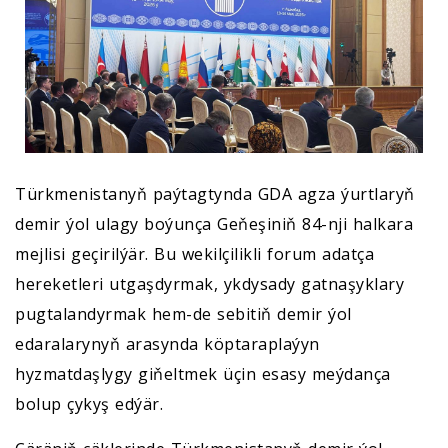
Türkmenistanyň paýtagtynda GDA agza ýurtlaryň
demir ýol ulagy boýunça Geňeşiniň 84-nji halkara
mejlisi geçirilýär. Bu wekilçilikli forum adatça
hereketleri utgaşdyrmak, ykdysady gatnaşyklary
pugtalandyrmak hem-de sebitiň demir ýol
edaralarynyň arasynda köptaraplaýyn
hyzmatdaşlygy giňeltmek üçin esasy meýdança
bolup çykyş edýär.