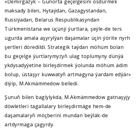
«Demirgazyk – Günorta geçelgesini ösdürmek
maksady bilen, Hytaýdan, Gazagystandan,
Russiýadan, Belarus Respublikasyndan
Türkmenistana we üçünji ýurtlara, şeýle-de ters
ugurda amala aşyrylýan daşamalar üçin ýörite nyrh
şertleri döredildi. Strategik taýdan möhüm bolan
bu geçelge ýurtlarymyzyň ulag toplumyny dünýä
ykdysadyýetine birleşdirmek ýolunda möhüm ädim
bolup, üstaşyr kuwwatyň artmagyna ýardam edýär»
diýip, M.Akmämmedow belledi.
Şunuň bilen baglylykda, M.Akmämmedow gatnaşyjy
döwletleri tagallalary birleşdirmäge hem-de
daşamalaryň möçberini mundan beýläk-de
artdyrmaga çagyrdy.