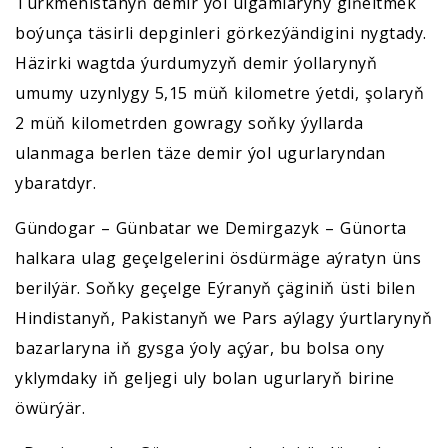
Türkmenistanyň demir ýol ulgamlaryny giňeltmek
boýunça täsirli depginleri görkezýändigini nygtady.
Häzirki wagtda ýurdumyzyň demir ýollarynyň
umumy uzynlygy 5,15 müň kilometre ýetdi, şolaryň
2 müň kilometrden gowragy soňky ýyllarda
ulanmaga berlen täze demir ýol ugurlaryndan
ybaratdyr.
Gündogar – Günbatar we Demirgazyk – Günorta
halkara ulag geçelgelerini ösdürmäge aýratyn üns
berilýär. Soňky geçelge Eýranyň çäginiň üsti bilen
Hindistanyň, Pakistanyň we Pars aýlagy ýurtlarynyň
bazarlaryna iň gysga ýoly açýar, bu bolsa ony
yklymdaky iň geljegi uly bolan ugurlaryň birine
öwürýär.