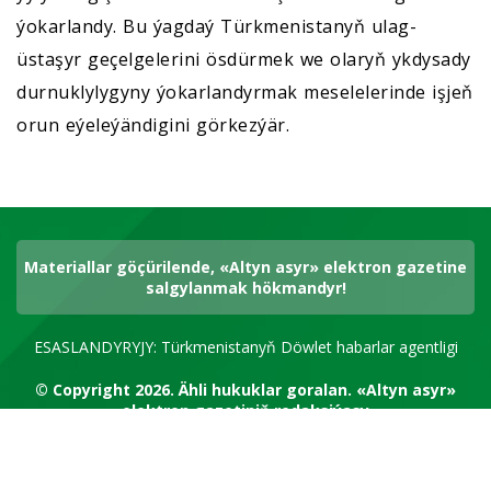
ýokarlandy. Bu ýagdaý Türkmenistanyň ulag-
üstaşyr geçelgelerini ösdürmek we olaryň ykdysady
durnuklylygyny ýokarlandyrmak meselelerinde işjeň
orun eýeleýändigini görkezýär.
Materiallar göçürilende, «Altyn asyr» elektron gazetine
salgylanmak hökmandyr!
ESASLANDYRYJY: Türkmenistanyň Döwlet habarlar agentligi
© Copyright 2026.
Ähli hukuklar goralan.
«Altyn asyr»
elektron gazetiniň redaksiýasy
RSS kanal