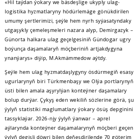
«Hil taýdan ýokary we bäsdeşlige ukyply ulag-
logistika hyzmatlaryny hödürlemäge gönükdirilen
umumy şertlerimizi, şeýle hem nyrh syýasatyndaky
utgaşykly çemeleşmeleri nazara alyp, Demirgazyk –
Günorta halkara ulag geçelgesiniň Gündogar ugry
boýunça daşamalaryň möçberiniň artjakdygyna
ynanýarys» diýip, M.Akmämmedow aýtdy.
Şeýle hem ulag hyzmatdaşlygyny ösdürmegiň esasy
ugurlarynyň biri Türkmenbaşy we Olýa portlarynyň
üsti bilen amala aşyrylýan konteýner daşamalary
bolup durýar. Çykyş eden wekiliň sözlerine görä, şu
ýylyň statistiki maglumatlary ýokary ösüş depginini
tassyklaýar. 2026-njy ýylyň ýanwar – aprel
aýlarynda konteýner daşamalarynyň möçberi geçen
ýylyň degişli döwri bilen deňeşdirilende 70 göterim