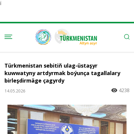
Ï
Türkmenistan sebitiň ulag-üstaşyr
kuwwatyny artdyrmak boýunça tagallalary
birleşdirmäge çagyrdy
4238
14.05.2026