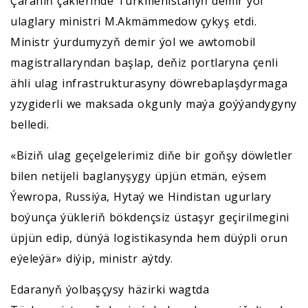
Çäräniň çäklerinde Türkmenistanyň demir ýol
ulaglary ministri M.Akmämmedow çykyş etdi.
Ministr ýurdumyzyň demir ýol we awtomobil
magistrallaryndan başlap, deňiz portlaryna çenli
ähli ulag infrastrukturasyny döwrebaplaşdyrmaga
yzygiderli we maksada okgunly maýa goýýandygyny
belledi.
«Biziň ulag geçelgelerimiz diňe bir goňşy döwletler
bilen netijeli baglanyşygy üpjün etmän, eýsem
Ýewropa, Russiýa, Hytaý we Hindistan ugurlary
boýunça ýükleriň bökdençsiz üstaşyr geçirilmegini
üpjün edip, dünýä logistikasynda hem düýpli orun
eýeleýär» diýip, ministr aýtdy.
Edaranyň ýolbaşçysy häzirki wagtda