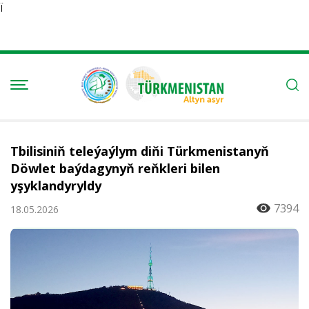
Ï
Tbilisiniň teleýaýlym diňi Türkmenistanyň
Döwlet baýdagynyň reňkleri bilen
yşyklandyryldy
7394
18.05.2026