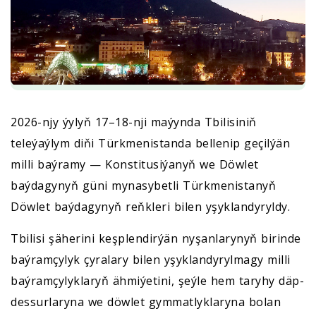
2026-njy ýylyň 17–18-nji maýynda Tbilisiniň
teleýaýlym diňi Türkmenistanda bellenip geçilýän
milli baýramy — Konstitusiýanyň we Döwlet
baýdagynyň güni mynasybetli Türkmenistanyň
Döwlet baýdagynyň reňkleri bilen yşyklandyryldy.
Tbilisi şäherini keşplendirýän nyşanlarynyň birinde
baýramçylyk çyralary bilen yşyklandyrylmagy milli
baýramçylyklaryň ähmiýetini, şeýle hem taryhy däp-
dessurlaryna we döwlet gymmatlyklaryna bolan