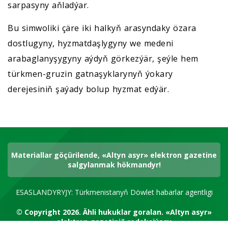
sarpasyny aňladýar.
Bu simwoliki çäre iki halkyň arasyndaky özara
dostlugyny, hyzmatdaşlygyny we medeni
arabaglanyşygyny aýdyň görkezýär, şeýle hem
türkmen-gruzin gatnaşyklarynyň ýokary
derejesiniň şaýady bolup hyzmat edýär.
Materiallar göçürilende, «Altyn asyr» elektron gazetine
salgylanmak hökmandyr!
ESASLANDYRYJY: Türkmenistanyň Döwlet habarlar agentligi
© Copyright 2026.
Ähli hukuklar goralan.
«Altyn asyr»
elektron gazetiniň redaksiýasy