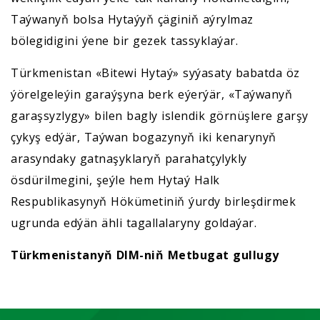
Taýwanyň bolsa Hytaýyň çäginiň aýrylmaz
bölegidigini ýene bir gezek tassyklaýar.
Türkmenistan «Bitewi Hytaý» syýasaty babatda öz
ýörelgeleýin garaýşyna berk eýerýär, «Taýwanyň
garaşsyzlygy» bilen bagly islendik görnüşlere garşy
çykyş edýär, Taýwan bogazynyň iki kenarynyň
arasyndaky gatnaşyklaryň parahatçylykly
ösdürilmegini, şeýle hem Hytaý Halk
Respublikasynyň Hökümetiniň ýurdy birleşdirmek
ugrunda edýän ähli tagallalaryny goldaýar.
Türkmenistanyň DIM-niň Metbugat gullugy