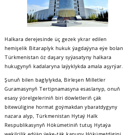
Halkara derejesinde üç gezek ykrar edilen
hemişelik Bitaraplyk hukuk ýagdaýyna eýe bolan
Türkmenistan öz daşary syýasatyny halkara
hukugynyň kadalaryna laýyklykda amala aşyrýar.
Şunuň bilen baglylykda, Birleşen Milletler
Guramasynyň Tertipnamasyna esaslanyp, onuň
esasy ýörelgeleriniň biri döwletleriň çäk
bitewüligine hormat goýmakdan ybaratdygyny
nazara alyp, Türkmenistan Hytaý Halk
Respublikasynyň Hökümetiniň tutuş Hytaýa
wekilçilik edýän ýeke-täk kanuny Hökümetdigini,