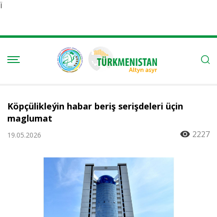
Ï
Köpçülikleýin habar beriş serişdeleri üçin
maglumat
2227
19.05.2026