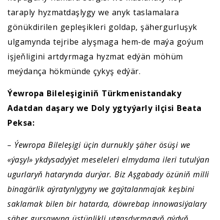
taraply hyzmatdaşlygy we anyk taslamalara
gönükdirilen gepleşikleri goldap, şähergurluşyk
ulgamynda tejribe alyşmaga hem-de maýa goýum
işjeňligini artdyrmaga hyzmat edýän möhüm
meýdança hökmünde çykyş edýär.
Ýewropa Bileleşiginiň Türkmenistandaky
Adatdan daşary we Doly ygtyýarly ilçisi Beata
Peksa:
– Ýewropa Bileleşigi üçin durnukly şäher ösüşi we
«ýaşyl» ykdysadyýet meseleleri elmydama ileri tutulýan
ugurlaryň hatarynda durýar. Biz Aşgabady özüniň milli
binagärlik aýratynlygyny we gaýtalanmajak keşbini
saklamak bilen bir hatarda, döwrebap innowasiýalary
şäher gurşawyna üstünlikli utgaşdyrmagyň aýdyň