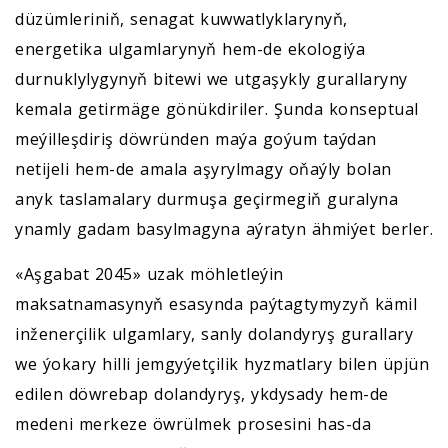
düzümleriniň, senagat kuwwatlyklarynyň,
energetika ulgamlarynyň hem-de ekologiýa
durnuklylygynyň bitewi we utgaşykly gurallaryny
kemala getirmäge gönükdiriler. Şunda konseptual
meýilleşdiriş döwründen maýa goýum taýdan
netijeli hem-de amala aşyrylmagy oňaýly bolan
anyk taslamalary durmuşa geçirmegiň guralyna
ynamly gadam basylmagyna aýratyn ähmiýet berler.
«Aşgabat 2045» uzak möhletleýin
maksatnamasynyň esasynda paýtagtymyzyň kämil
inženerçilik ulgamlary, sanly dolandyryş gurallary
we ýokary hilli jemgyýetçilik hyzmatlary bilen üpjün
edilen döwrebap dolandyryş, ykdysady hem-de
medeni merkeze öwrülmek prosesini has-da