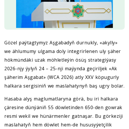
Gözel paýtagtymyz Aşgabadyň durnukly, «akylly»
we ählumumy ulgama doly integrirlenen uly şäher
hökmündäki uzak möhletleýin ösüş strategiýasy
2026-njy ýylyň 24 – 25-nji maýynda geçiriljek «Ak
şäherim Aşgabat» (WCA 2026) atly XXV köpugurly
halkara sergisiniň we maslahatynyň baş ugry bolar.
Hasaba alyş maglumatlaryna görä, bu iri halkara
çäresine dünýäniň 55 döwletinden 650-den gowrak
resmi wekil we hünärmenler gatnaşar. Bu görkeziji
maslahatyň hem döwlet hem-de hususyýetçilik