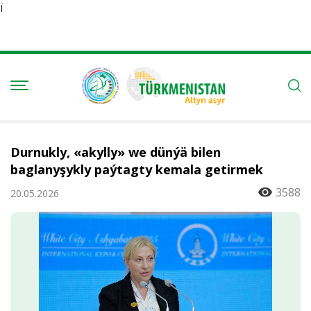
Ï
Durnukly, «akylly» we dünýä bilen
baglanyşykly paýtagty kemala getirmek
3588
20.05.2026