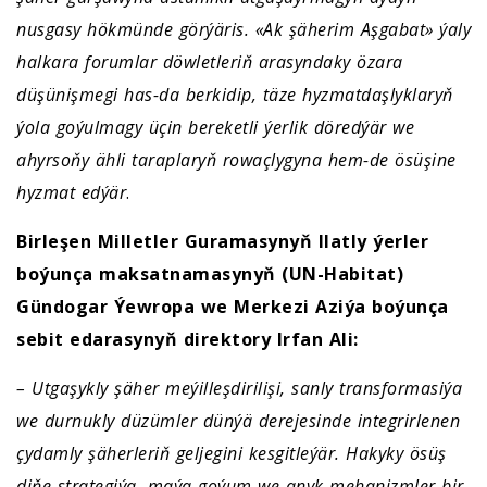
nusgasy hökmünde görýäris. «Ak şäherim Aşgabat» ýaly
halkara forumlar döwletleriň arasyndaky özara
düşünişmegi has-da berkidip, täze hyzmatdaşlyklaryň
ýola goýulmagy üçin bereketli ýerlik döredýär we
ahyrsoňy ähli taraplaryň rowaçlygyna hem-de ösüşine
hyzmat edýär
.
Birleşen Milletler Guramasynyň Ilatly ýerler
boýunça maksatnamasynyň (UN-Habitat)
Gündogar Ýewropa we Merkezi Aziýa boýunça
sebit edarasynyň direktory Irfan Ali:
– Utgaşykly şäher meýilleşdirilişi, sanly transformasiýa
we durnukly düzümler dünýä derejesinde integrirlenen
çydamly şäherleriň geljegini kesgitleýär. Hakyky ösüş
diňe strategiýa, maýa goýum we anyk mehanizmler bir