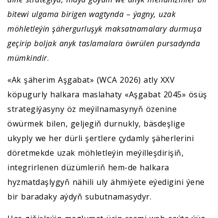
bitewi ulgama birigen wagtynda – ýagny, uzak
möhletleýin şähergurluşyk maksatnamalary durmuşa
geçirip boljak anyk taslamalara öwrülen pursadynda
mümkindir
.
«Ak şäherim Aşgabat» (WCA 2026) atly XXV
köpugurly halkara maslahaty «Aşgabat 2045» ösüş
strategiýasyny öz meýilnamasynyň özenine
öwürmek bilen, geljegiň durnukly, bäsdeşlige
ukyply we her dürli şertlere çydamly şäherlerini
döretmekde uzak möhletleýin meýilleşdirişiň,
integrirlenen düzümleriň hem-de halkara
hyzmatdaşlygyň nähili uly ähmiýete eýedigini ýene
bir baradaky aýdyň subutnamasydyr.