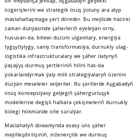
bir meýdança jemläp, Aşgabadyň geljekki
özgerişlerini we strategik ösüş ýoluny ara alyp
maslahatlaşmaga şert döreder. Bu mejlisde häzirki
zaman dünýäsinde şäherleriň eýeleýän orny,
hususan-da, bitewi düzüm ulgamlary, energiýa
tygşytlylygy, sanly transformasiýa, durnukly ulag-
logistika infrastrukturalary we şäher ilatynyň
ýaşaýyş-durmuş şertleriniň hilini has-da
ýokarlandyrmak ýaly milli strategiýalaryň özenini
düzýän meseleler seljeriler. Bu şertlerde Aşgabadyň
ösüş konsepsiýasy geljegiň şähergurluşyk
modellerine degişli halkara çekişmeleriň durnukly
bölegi hökmünde öňe sürülýär.
Maslahatyň dowamynda esasy üns şäher
meýilleşdirilişiniň, inženerçilik we durmuş