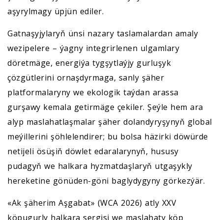
aşyrylmagy üpjün ediler.
Gatnaşyjylaryň ünsi nazary taslamalardan amaly
wezipelere – ýagny integrirlenen ulgamlary
döretmäge, energiýa tygşytlaýjy gurluşyk
çözgütlerini ornaşdyrmaga, sanly şäher
platformalaryny we ekologik taýdan arassa
gurşawy kemala getirmäge çekiler. Şeýle hem ara
alyp maslahatlaşmalar şäher dolandyryşynyň global
meýillerini şöhlelendirer; bu bolsa häzirki döwürde
netijeli ösüşiň döwlet edaralarynyň, hususy
pudagyň we halkara hyzmatdaşlaryň utgaşykly
hereketine gönüden-göni baglydygyny görkezýär.
«Ak şäherim Aşgabat» (WCA 2026) atly XXV
köpugurly halkara sergisi we maslahaty köp