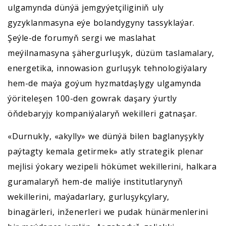
ulgamynda dünýä jemgyýetçiliginiň uly
gyzyklanmasyna eýe bolandygyny tassyklaýar.
Şeýle-de forumyň sergi we maslahat
meýilnamasyna şähergurluşyk, düzüm taslamalary,
energetika, innowasion gurluşyk tehnologiýalary
hem-de maýa goýum hyzmatdaşlygy ulgamynda
ýöriteleşen 100-den gowrak daşary ýurtly
öňdebaryjy kompaniýalaryň wekilleri gatnaşar.
«Durnukly, «akylly» we dünýä bilen baglanyşykly
paýtagty kemala getirmek» atly strategik plenar
mejlisi ýokary wezipeli hökümet wekillerini, halkara
guramalaryň hem-de maliýe institutlarynyň
wekillerini, maýadarlary, gurluşykçylary,
binagärleri, inženerleri we pudak hünärmenlerini