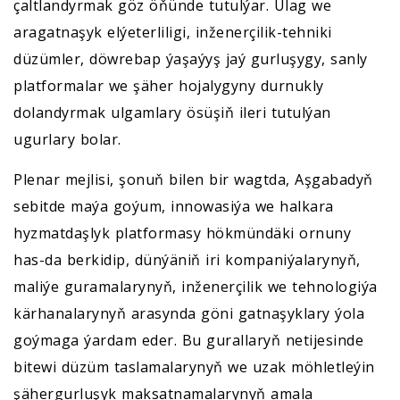
çaltlandyrmak göz öňünde tutulýar. Ulag we
aragatnaşyk elýeterliligi, inženerçilik-tehniki
düzümler, döwrebap ýaşaýyş jaý gurluşygy, sanly
platformalar we şäher hojalygyny durnukly
dolandyrmak ulgamlary ösüşiň ileri tutulýan
ugurlary bolar.
Plenar mejlisi, şonuň bilen bir wagtda, Aşgabadyň
sebitde maýa goýum, innowasiýa we halkara
hyzmatdaşlyk platformasy hökmündäki ornuny
has-da berkidip, dünýäniň iri kompaniýalarynyň,
maliýe guramalarynyň, inženerçilik we tehnologiýa
kärhanalarynyň arasynda göni gatnaşyklary ýola
goýmaga ýardam eder. Bu gurallaryň netijesinde
bitewi düzüm taslamalarynyň we uzak möhletleýin
şähergurluşyk maksatnamalarynyň amala