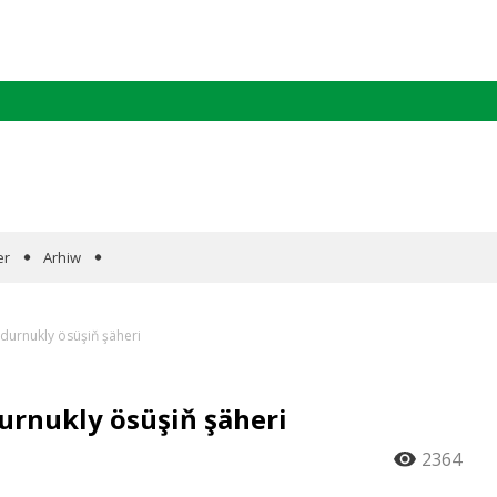
er
Arhiw
durnukly ösüşiň şäheri
urnukly ösüşiň şäheri
2364