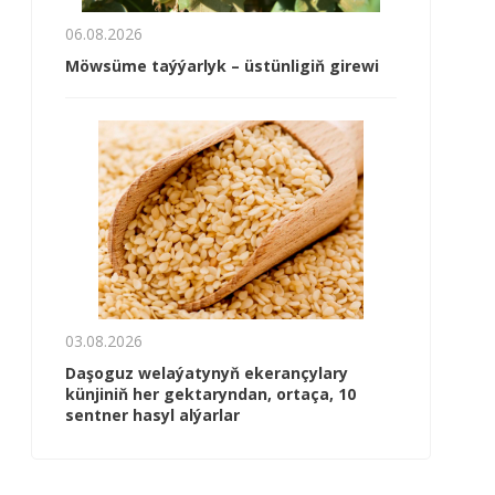
06.08.2026
Möwsüme taýýarlyk – üstünligiň girewi
03.08.2026
Daşoguz welaýatynyň ekerançylary
künjiniň her gektaryndan, ortaça, 10
sentner hasyl alýarlar