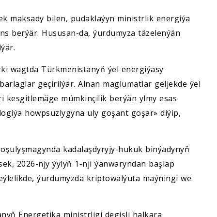
 maksady bilen, pudaklaýyn ministrlik energiýa
 üns berýär. Hususan-da, ýurdumyza täzelenýän
ýär.
rki wagtda Türkmenistanyň ýel energiýasy
rlaglar geçirilýär. Alnan maglumatlar geljekde ýel
leri kesgitlemäge mümkinçilik berýän ylmy esas
logiýa howpsuzlygyna uly goşant goşar» diýip,
goşulyşmagynda kadalaşdyryjy-hukuk binýadynyň
sek, 2026-njy ýylyň 1-nji ýanwaryndan başlap
Şeýlelikde, ýurdumyzda kriptowalýuta maýningi we
ň Energetika ministrligi degişli halkara