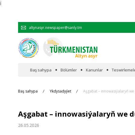
Ï
altynasyr.newspaper@sanly.tm
Baş sahypa
Bölümler
Kanunlar
Teswirlemel
Wakalaryň jümmişinde
Baş sahypa
Ykdysadyýet
Aşgabat – innowasiýalaryň we 
Resmi
Aşgabat – innowasiýalaryň we d
Hyzmatdaşlyk
26.05.2026