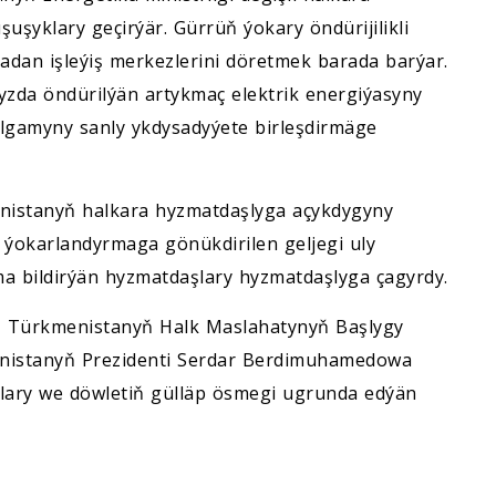
uşyklary geçirýär. Gürrüň ýokary öndürijilikli
dan işleýiş merkezlerini döretmek barada barýar.
yzda öndürilýän artykmaç elektrik energiýasyny
ulgamyny sanly ykdysadyýete birleşdirmäge
enistanyň halkara hyzmatdaşlyga açykdygyny
i ýokarlandyrmaga gönükdirilen geljegi uly
a bildirýän hyzmatdaşlary hyzmatdaşlyga çagyrdy.
ri, Türkmenistanyň Halk Maslahatynyň Başlygy
istanyň Prezidenti Serdar Berdimuhamedowa
lary we döwletiň gülläp ösmegi ugrunda edýän