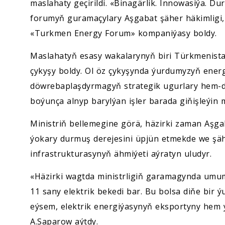
maslahaty geçirildi. «Binagärlik. Innowasiýa. Du
forumyň guramaçylary Aşgabat şäher häkimlig
«Turkmen Energy Forum» kompaniýasy boldy.
Maslahatyň esasy wakalarynyň biri Türkmenista
çykyşy boldy. Ol öz çykyşynda ýurdumyzyň ener
döwrebaplaşdyrmagyň strategik ugurlary hem-d
boýunça alnyp barylýan işler barada giňişleýin 
Ministriň bellemegine görä, häzirki zaman Aşga
ýokary durmuş derejesini üpjün etmekde we şäh
infrastrukturasynyň ähmiýeti aýratyn uludyr.
«Häzirki wagtda ministrligiň garamagynda um
11 sany elektrik bekedi bar. Bu bolsa diňe bir 
eýsem, elektrik energiýasynyň eksportyny hem y
A.Saparow aýtdy.