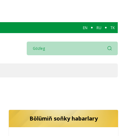
EN
RU
TK
Bölümiň soňky habarlary