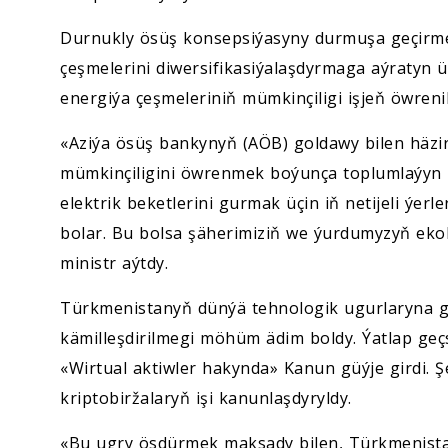
Durnukly ösüş konsepsiýasyny durmuşa geçirmek
çeşmelerini diwersifikasiýalaşdyrmaga aýratyn
energiýa çeşmeleriniň mümkinçiligi işjeň öwrenil
«Aziýa ösüş bankynyň (AÖB) goldawy bilen häzi
mümkinçiligini öwrenmek boýunça toplumlaýyn ba
elektrik beketlerini gurmak üçin iň netijeli ýer
bolar. Bu bolsa şäherimiziň we ýurdumyzyň eko
ministr aýtdy.
Türkmenistanyň dünýä tehnologik ugurlaryna 
kämilleşdirilmegi möhüm ädim boldy. Ýatlap geç
«Wirtual aktiwler hakynda» Kanun güýje girdi. 
kriptobiržalaryň işi kanunlaşdyryldy.
«Bu ugry ösdürmek maksady bilen, Türkmenistany