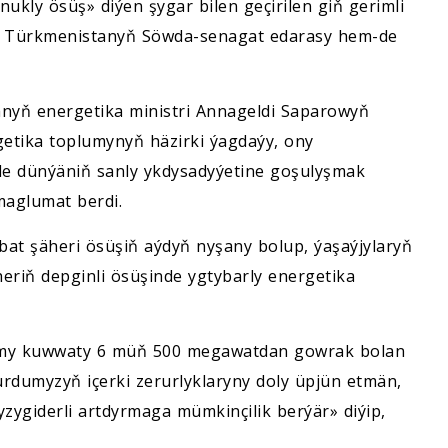
rnukly ösüş» diýen şygar bilen geçirilen giň gerimli
i, Türkmenistanyň Söwda-senagat edarasy hem-de
nyň energetika ministri Annageldi Saparowyň
getika toplumynyň häzirki ýagdaýy, ony
e dünýäniň sanly ykdysadyýetine goşulyşmak
maglumat berdi.
bat şäheri ösüşiň aýdyň nyşany bolup, ýaşaýjylaryň
eriň depginli ösüşinde ygtybarly energetika
umy kuwwaty 6 müň 500 megawatdan gowrak bolan
ýurdumyzyň içerki zerurlyklaryny doly üpjün etmän,
zygiderli artdyrmaga mümkinçilik berýär» diýip,