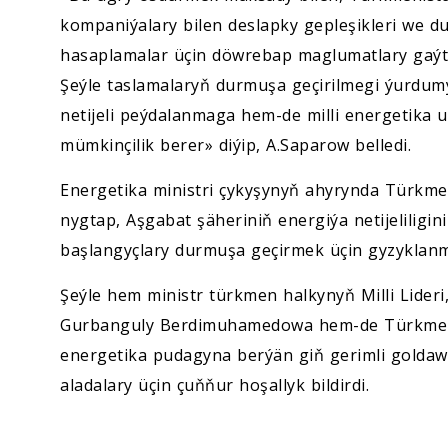
kompaniýalary bilen deslapky gepleşikleri we duş
hasaplamalar üçin döwrebap maglumatlary gaýta
Şeýle taslamalaryň durmuşa geçirilmegi ýurdum
netijeli peýdalanmaga hem-de milli energetika 
mümkinçilik berer» diýip, A.Saparow belledi.
Energetika ministri çykyşynyň ahyrynda Türkm
nygtap, Aşgabat şäheriniň energiýa netijeliligin
başlangyçlary durmuşa geçirmek üçin gyzyklanm
Şeýle hem ministr türkmen halkynyň Milli Lide
Gurbanguly Berdimuhamedowa hem-de Türkmen
energetika pudagyna berýän giň gerimli goldaw
aladalary üçin çuňňur hoşallyk bildirdi.