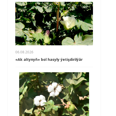
06.08.2026
«Ak altynyň» bol hasyly ýetişdirilýär