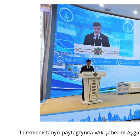
Ykdysadyýet
Jemgyýet
Medeniýet
Ylym
Sport
Türkmenistanyň paýtagtynda «Ak şäherim Aşgaba