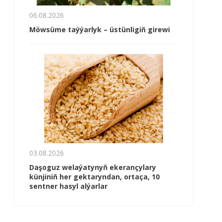
06.08.2026
Möwsüme taýýarlyk – üstünligiň girewi
03.08.2026
Daşoguz welaýatynyň ekerançylary
künjiniň her gektaryndan, ortaça, 10
sentner hasyl alýarlar