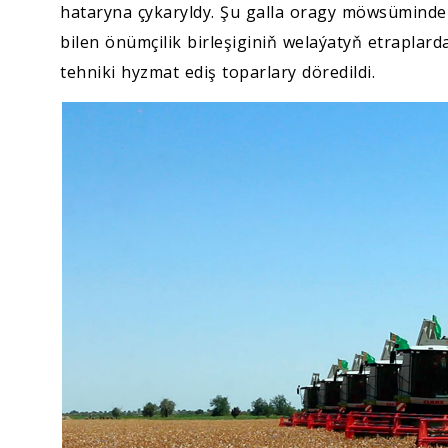
hataryna çykaryldy. Şu galla oragy möwsümind
bilen önümçilik birleşiginiň welaýatyň etraplar
tehniki hyzmat ediş toparlary döredildi.