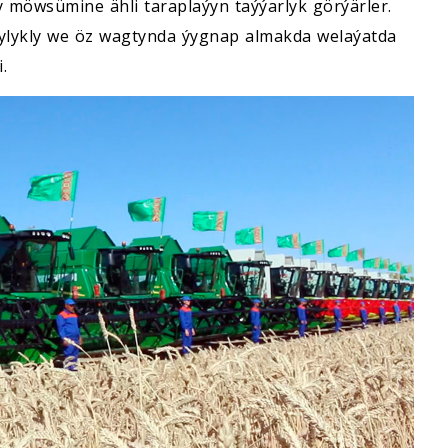
y möwsümine ähli taraplaýyn taýýarlyk görýärler.
açylykly we öz wagtynda ýygnap almakda welaýatda
.