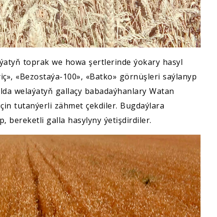
atyň toprak we howa şertlerinde ýokary hasyl
ýiç», «Bezostaýa-100», «Batko» görnüşleri saýlanyp
ýylda welaýatyň gallaçy babadaýhanlary Watan
n tutanýerli zähmet çekdiler. Bugdaýlara
 bereketli galla hasylyny ýetişdirdiler.