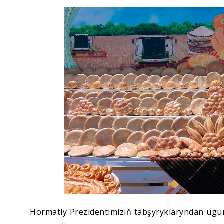
Ykdysadyýet
Jemgyýet
Medeniýet
Ylym
Sport
Hormatly Prezidentimiziň tabşyryklaryndan ugur