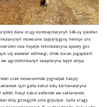
ijilikli däne orujy kombaýnlarynyň 346
-
sy işlediler.
ehnikalarynyň möwsüme taýýarlygyny hemişe üns
 öwrülen oba hojalyk tehnikalaryna aýawly göz
çin uly aladalar edilmegi, öňde duran jogapkärli
e agrotehnikanyň talaplaryna laýyk alnyp
pyndan orak möwsüminde ýygnaljak hasyly
aklamak üçin galla kabul ediş kärhanalaryna
 edildi. Hasyl kabul edilende we saklananda
n doly gözegçilik ýola goýulýar. Galla oragy