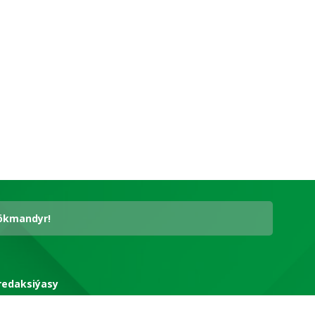
hökmandyr!
redaksiýasy