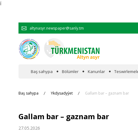
Ï
altynasyr.newspaper@sanly.tm
Baş sahypa
Bölümler
Kanunlar
Teswirlemel
Wakalaryň jümmişinde
Baş sahypa
Ykdysadyýet
Gallam bar – gaznam bar
Resmi
Gallam bar – gaznam bar
Hyzmatdaşlyk
27.05.2026