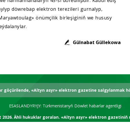
e harmanhanalaryň 45-si döredilipdir. Kabul ediş
anylyp döwrebap elektron terezileri gurnalyp,
aryawtoulag» önümçilik birleşiginiň we hususy
ýdalanylar.
Gülnabat Güllekowa
ar göçürilende, «Altyn asyr» elektron gazetine salgylanmak 
ESASLANDYRYJY: Türkmenistanyň Döwlet habarlar agentligi
t 2026.
Ähli hukuklar goralan.
«Altyn asyr» elektron gazetiniň 
RSS kanal