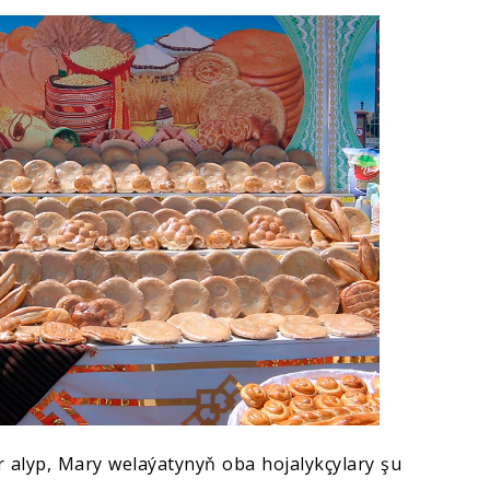
 alyp, Mary welaýatynyň oba hojalykçylary şu