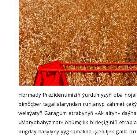
Hormatly Prezidentimiziň ýurdumyzyň oba hoj
bimöçber tagallalaryndan ruhlanyp zähmet çek
welaýatyň Garagum etrabynyň «Ak altyn» daýhan 
«Maryobahyzmat» önümçilik birleşiginiň etrapl
bugdaý hasylyny ýygnamakda işlediljek galla or