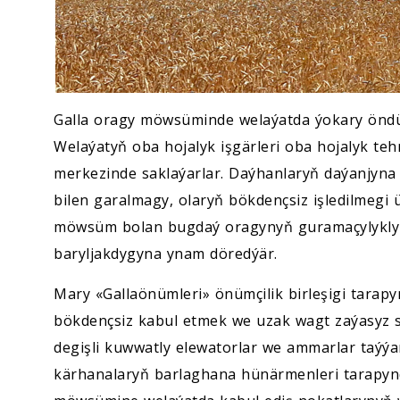
Galla oragy möwsüminde welaýatda ýokary öndür
Welaýatyň oba hojalyk işgärleri oba hojalyk t
merkezinde saklaýarlar. Daýhanlaryň daýanjyna
bilen garalmagy, olaryň bökdençsiz işledilmegi ü
möwsüm bolan bugdaý oragynyň guramaçylykly w
baryljakdygyna ynam döredýär.
Mary «Gallaönümleri» önümçilik birleşigi tara
bökdençsiz kabul etmek we uzak wagt zaýasyz s
degişli kuwwatly elewatorlar we ammarlar taýýar
kärhanalaryň barlaghana hünärmenleri tarapynda