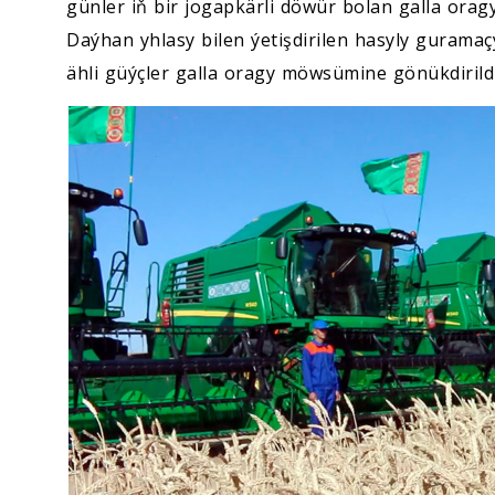
günler iň bir jogapkärli döwür bolan galla orag
Daýhan yhlasy bilen ýetişdirilen hasyly guram
ähli güýçler galla oragy möwsümine gönükdirildi