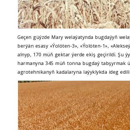
Geçen güýzde Mary welaýatynda bugdaýyň welaý
berýän esasy «Ýolöten-3», «Ýolöten-1», «Alekse
alnyp, 170 müň gektar ýerde ekiş geçirildi. Şu 
harmanyna 345 müň tonna bugdaý tabşyrmak üçi
agrotehnikanyň kadalaryna laýyklykda ideg edilip,