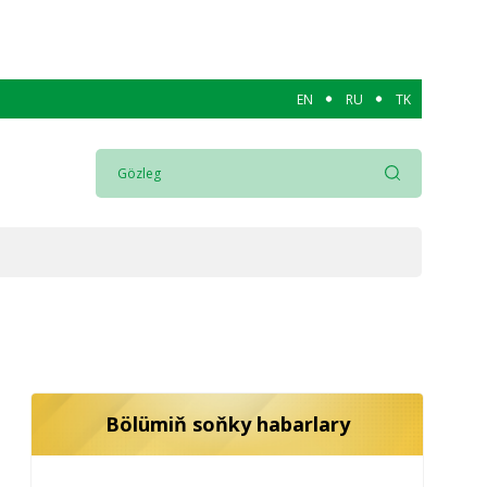
EN
RU
TK
Bölümiň soňky habarlary