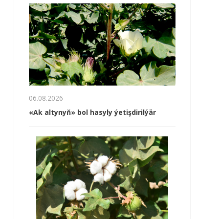
06.08.2026
«Ak altynyň» bol hasyly ýetişdirilýär