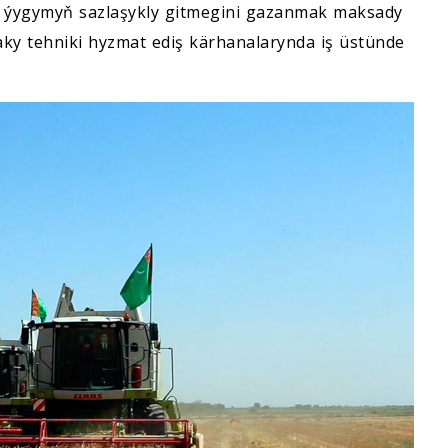
e ýygymyň sazlaşykly gitmegini gazanmak maksady
daky tehniki hyzmat ediş kärhanalarynda iş üstünde