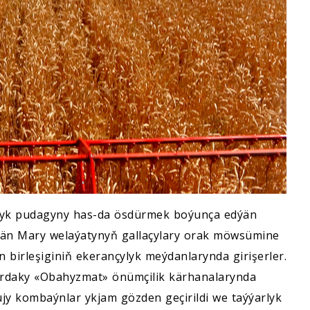
alyk pudagyny has-da ösdürmek boýunça edýän
ýän Mary welaýatynyň gallaçylary orak möwsümine
birleşiginiň ekerançylyk meýdanlarynda girişerler.
ardaky «Obahyzmat» önümçilik kärhanalarynda
ujy kombaýnlar ykjam gözden geçirildi we taýýarlyk