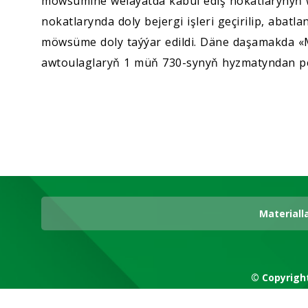
möwsümine welaýatda kabul ediş nokatlarynyň w
nokatlarynda doly bejergi işleri geçirilip, abatl
möwsüme doly taýýar edildi. Däne daşamakda «M
awtoulaglaryň 1 müň 730-synyň hyzmatyndan pe
Materiall
© Copyrigh