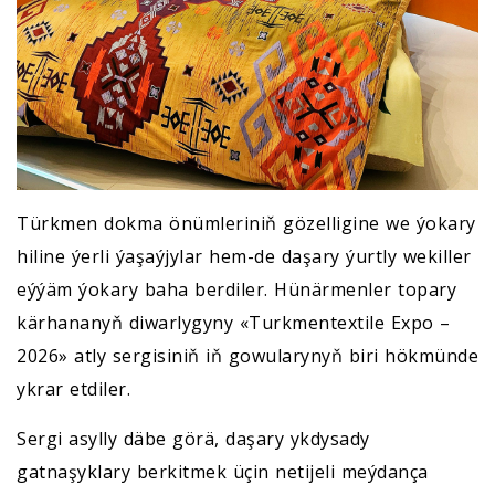
Türkmen dokma önümleriniň gözelligine we ýokary
hiline ýerli ýaşaýjylar hem-de daşary ýurtly wekiller
eýýäm ýokary baha berdiler. Hünärmenler topary
kärhananyň diwarlygyny «Turkmentextile Expo –
2026» atly sergisiniň iň gowularynyň biri hökmünde
ykrar etdiler.
Sergi asylly däbe görä, daşary ykdysady
gatnaşyklary berkitmek üçin netijeli meýdança