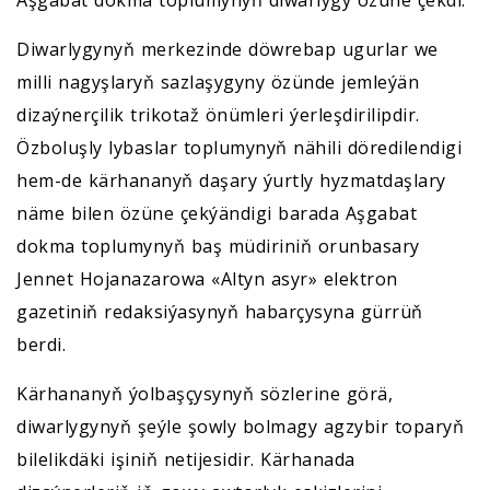
Diwarlygynyň merkezinde döwrebap ugurlar we
milli nagyşlaryň sazlaşygyny özünde jemleýän
dizaýnerçilik trikotaž önümleri ýerleşdirilipdir.
Özboluşly lybaslar toplumynyň nähili döredilendigi
hem-de kärhananyň daşary ýurtly hyzmatdaşlary
näme bilen özüne çekýändigi barada Aşgabat
dokma toplumynyň baş müdiriniň orunbasary
Jennet Hojanazarowa «Altyn asyr» elektron
gazetiniň redaksiýasynyň habarçysyna gürrüň
berdi.
Kärhananyň ýolbaşçysynyň sözlerine görä,
diwarlygynyň şeýle şowly bolmagy agzybir toparyň
bilelikdäki işiniň netijesidir. Kärhanada