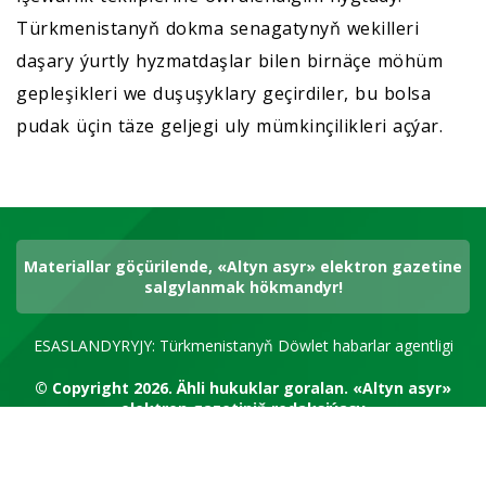
Türkmenistanyň dokma senagatynyň wekilleri
daşary ýurtly hyzmatdaşlar bilen birnäçe möhüm
gepleşikleri we duşuşyklary geçirdiler, bu bolsa
pudak üçin täze geljegi uly mümkinçilikleri açýar.
Materiallar göçürilende, «Altyn asyr» elektron gazetine
salgylanmak hökmandyr!
ESASLANDYRYJY: Türkmenistanyň Döwlet habarlar agentligi
© Copyright 2026.
Ähli hukuklar goralan.
«Altyn asyr»
elektron gazetiniň redaksiýasy
RSS kanal