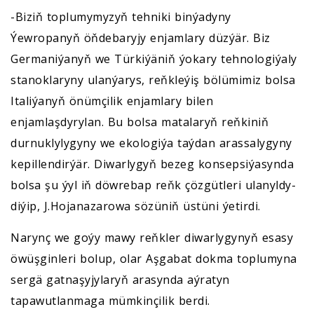
-Biziň toplumymyzyň tehniki binýadyny
Ýewropanyň öňdebaryjy enjamlary düzýär. Biz
Germaniýanyň we Türkiýäniň ýokary tehnologiýaly
stanoklaryny ulanýarys, reňkleýiş bölümimiz bolsa
Italiýanyň önümçilik enjamlary bilen
enjamlaşdyrylan. Bu bolsa matalaryň reňkiniň
durnuklylygyny we ekologiýa taýdan arassalygyny
kepillendirýär. Diwarlygyň bezeg konsepsiýasynda
bolsa şu ýyl iň döwrebap reňk çözgütleri ulanyldy-
diýip, J.Hojanazarowa sözüniň üstüni ýetirdi.
Narynç we goýy mawy reňkler diwarlygynyň esasy
öwüşginleri bolup, olar Aşgabat dokma toplumyna
sergä gatnaşyjylaryň arasynda aýratyn
tapawutlanmaga mümkinçilik berdi.