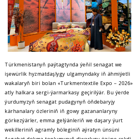
Türkmenistanyň paýtagtynda ýeňil senagat we
işewürlik hyzmatdaşlygy ulgamyndaky iň ähmiýetli
wakalaryň biri bolan «Turkmentextile Expo – 2026»
atly halkara sergi-ýarmarkasy geçirilýär. Bu ýerde
ýurdumyzyň senagat pudagynyň öňdebaryjy
kärhanalary özleriniň iň gowy gazananlaryny
görkezýärler, emma gelýänleriň we daşary ýurt
wekilleriniň agramly böleginiň aýratyn ünsüni
Aşgabat dokma toplumynyň diwarlygy özüne çekdi.