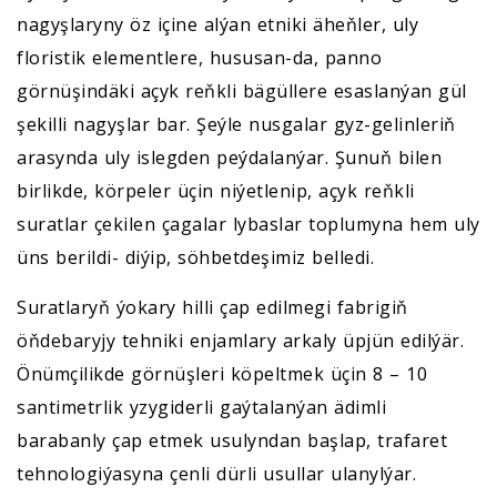
nagyşlaryny öz içine alýan etniki äheňler, uly
floristik elementlere, hususan-da, panno
görnüşindäki açyk reňkli bägüllere esaslanýan gül
şekilli nagyşlar bar. Şeýle nusgalar gyz-gelinleriň
arasynda uly islegden peýdalanýar. Şunuň bilen
birlikde, körpeler üçin niýetlenip, açyk reňkli
suratlar çekilen çagalar lybaslar toplumyna hem uly
üns berildi- diýip, söhbetdeşimiz belledi.
Suratlaryň ýokary hilli çap edilmegi fabrigiň
öňdebaryjy tehniki enjamlary arkaly üpjün edilýär.
Önümçilikde görnüşleri köpeltmek üçin 8 – 10
santimetrlik yzygiderli gaýtalanýan ädimli
barabanly çap etmek usulyndan başlap, trafaret
tehnologiýasyna çenli dürli usullar ulanylýar.