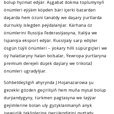
bolup hyzmat edýär. Aşgabat dokma toplumynyň
önümleri eýýäm köpden bäri içerki bazardan
daşarda hem özüni tanatdy we daşary ýurtlarda
durnukly islegden peýdalanýar. Kärhana öz
önümlerini Russiýa Federasiýasyna, Italiýa we
Ispaniýa eksport edýär. Russiýaly sarp edijiler
ösgün tüýli önümleri – ýokary hilli süpürgiçleri we
öý halatlaryny halan bolsalar, Ýewropa ýurtlaryna
premium derejeli düşek daşlary we trikotaž
önümleri ugradylýar.
Söhbetdeşligiň ahyrynda J.Hojanazarowa şu
gezekki gözden geçirilişiň hem muňa mysal bolup
durýandygyny, türkmen pagtasyna we taýýar
geýimlerine bolan uly gyzyklanmanyň anyk
işewürlik tekliplerine öwrülendigini nygtady.