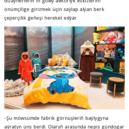
dizaýnerleriň iň gowy awtorlyk eskizlerini
önümçilige girizmek üçin saýlap alýan berk
çeperçilik geňeşi hereket edýär.
-Şu möwsümde fabrik görnüşleriň baýlygyna
aýratyn üns berdi. Olaryň arasynda nepis gündogar