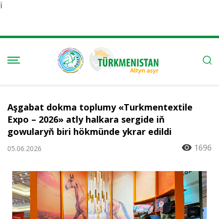
Ï
Aşgabat dokma toplumy «Turkmentextile
Expo – 2026» atly halkara sergide iň
gowularyň biri hökmünde ykrar edildi
1696
05.06.2026