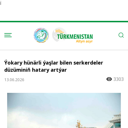
Ï
Ýokary hünärli ýaşlar bilen serkerdeler
düzüminiň hatary artýar
3303
13.06.2026