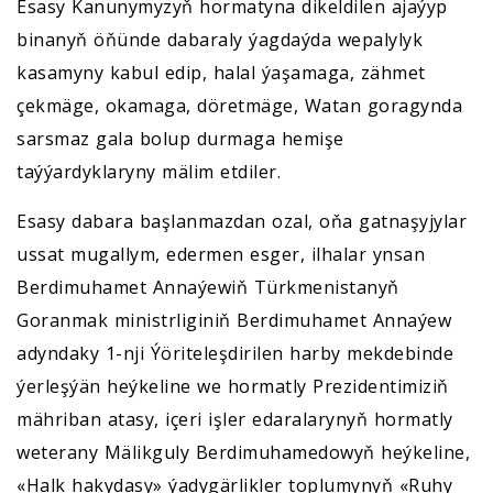
Esasy Kanunymyzyň hormatyna dikeldilen ajaýyp
binanyň öňünde dabaraly ýagdaýda wepalylyk
kasamyny kabul edip, halal ýaşamaga, zähmet
çekmäge, okamaga, döretmäge, Watan goragynda
sarsmaz gala bolup durmaga hemişe
taýýardyklaryny mälim etdiler.
Esasy dabara başlanmazdan ozal, oňa gatnaşyjylar
ussat mugallym, edermen esger, ilhalar ynsan
Berdimuhamet Annaýewiň Türkmenistanyň
Goranmak ministrliginiň Berdimuhamet Annaýew
adyndaky 1-nji Ýöriteleşdirilen harby mekdebinde
ýerleşýän heýkeline we hormatly Prezidentimiziň
mähriban atasy, içeri işler edaralarynyň hormatly
weterany Mälikguly Berdimuhamedowyň heýkeline,
«Halk hakydasy» ýadygärlikler toplumynyň «Ruhy