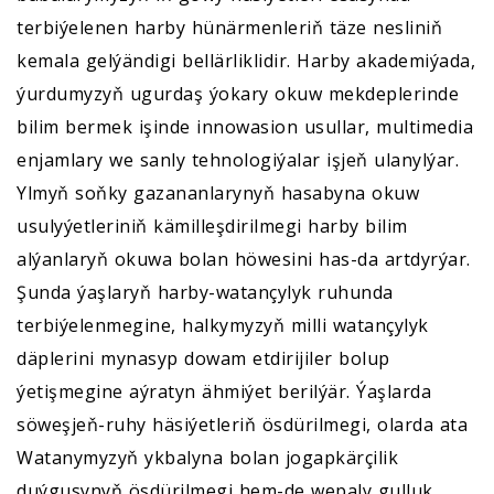
terbiýelenen harby hünärmenleriň täze nesliniň
kemala gelýändigi bellärliklidir. Harby akademiýada,
ýurdumyzyň ugurdaş ýokary okuw mekdeplerinde
bilim bermek işinde innowasion usullar, multimedia
enjamlary we sanly tehnologiýalar işjeň ulanylýar.
Ylmyň soňky gazananlarynyň hasabyna okuw
usulyýetleriniň kämilleşdirilmegi harby bilim
alýanlaryň okuwa bolan höwesini has-da artdyrýar.
Şunda ýaşlaryň harby-watançylyk ruhunda
terbiýelenmegine, halkymyzyň milli watançylyk
däplerini mynasyp dowam etdirijiler bolup
ýetişmegine aýratyn ähmiýet berilýär. Ýaşlarda
söweşjeň-ruhy häsiýetleriň ösdürilmegi, olarda ata
Watanymyzyň ykbalyna bolan jogapkärçilik
duýgusynyň ösdürilmegi hem-de wepaly gulluk