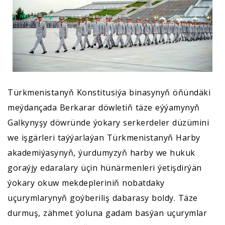
Türkmenistanyň Konstitusiýa binasynyň öňündäki
meýdançada Berkarar döwletiň täze eýýamynyň
Galkynyşy döwründe ýokary serkerdeler düzümini
we işgärleri taýýarlaýan Türkmenistanyň Harby
akademiýasynyň, ýurdumyzyň harby we hukuk
goraýjy edaralary üçin hünärmenleri ýetişdirýän
ýokary okuw mekdepleriniň nobatdaky
uçurymlarynyň goýberiliş dabarasy boldy. Täze
durmuş, zähmet ýoluna gadam basýan uçurymlar