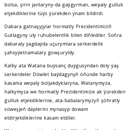
bolsa, şirin janlaryny-da gaýgyrman, wepaly gulluk
etjekdiklerine tüýs ýürekden ynam bildirdi.
Dabara gatnaşyjylar hormatly Prezidentimiziň
Gutlagyny uly ruhubelentlik bilen diňlediler. Soňra
dabaraly ýagdaýda uçurymlara serkerdelik
şahsyýetnamalary gowşuryldy.
Kalby ata Watana buýsanç duýgusyndan doly ýaş
serkerdeler Döwlet baýdagynyň öňünde harby
kasama wepaly boljakdyklaryna, Watanymyza,
halkymyza we hormatly Prezidentimize ak ýürekden
gulluk etjekdiklerine, ata-babalarymyzyň şöhratly
söweşjeň däplerini mynasyp dowam
etdirjekdiklerine kasam etdiler.