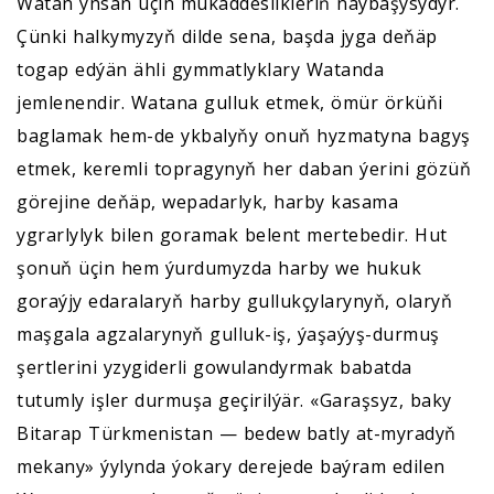
Watan ynsan üçin mukaddeslikleriň naýbaşysydyr.
Çünki halkymyzyň dilde sena, başda jyga deňäp
togap edýän ähli gymmatlyklary Watanda
jemlenendir. Watana gulluk etmek, ömür örküňi
baglamak hem-de ykbalyňy onuň hyzmatyna bagyş
etmek, keremli topragynyň her daban ýerini gözüň
görejine deňäp, wepadarlyk, harby kasama
ygrarlylyk bilen goramak belent mertebedir. Hut
şonuň üçin hem ýurdumyzda harby we hukuk
goraýjy edaralaryň harby gullukçylarynyň, olaryň
maşgala agzalarynyň gulluk-iş, ýaşaýyş-durmuş
şertlerini yzygiderli gowulandyrmak babatda
tutumly işler durmuşa geçirilýär. «Garaşsyz, baky
Bitarap Türkmenistan — bedew batly at-myradyň
mekany» ýylynda ýokary derejede baýram edilen