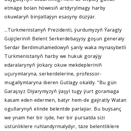
etmäge bolan höwesiň artdyrylmagy harby
okuwlaryň binýatlaýyn esasyny düzýär.
...Türkmenistanyň Prezidenti, ýurdumyzyň Ýaragly
Güýçleriniň Belent Serkerdebaşysy goşun generaly
Serdar Berdimuhamedowyň şanly waka mynasybetli
Türkmenistanyň harby we hukuk goraýjy
edaralarynyň ýokary okuw mekdepleriniň
uçurymlaryna, serkerdelerine, professor-
mugallymlaryna iberen Gutlagy okaldy. “Bu gün
Garaşsyz Diýarymyzyň ýaşyl tugy ýurt goramaga
kasam eden edermen, batyr hem-de gaýratly Watan
ogullarynyň elinde belentde parlaýar. Bu buýsanç
we ynam her bir işde, her bir pursatda sizi
üstünliklere ruhlandyrmalydyr, täze belentliklere