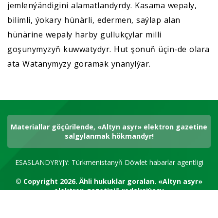
jemlenýändigini alamatlandyrdy. Kasama wepaly,
bilimli, ýokary hünärli, edermen, saýlap alan
hünärine wepaly harby gullukçylar milli
goşunymyzyň kuwwatydyr. Hut şonuň üçin-de olara
ata Watanymyzy goramak ynanylýar.
Materiallar göçürilende, «Altyn asyr» elektron gazetine
salgylanmak hökmandyr!
ESASLANDYRYJY: Türkmenistanyň Döwlet habarlar agentligi
© Copyright 2026.
Ähli hukuklar goralan.
«Altyn asyr»
elektron gazetiniň redaksiýasy
RSS kanal