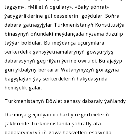
tagzym», «Milletiň ogullary», «Baky şöhrat»
ýadygärliklerine gül desselerini goýdular. Soňra
dabara gatnaşyjylar Türkmenistanyň Konstitusiýa
binasynyň öňündäki meýdançada nyzama düzülip
taýýar boldular. Bu meýdança uçurymlara
serkerdelik şahsyýetnamalarynyň gowşurylyş
dabarasynyň geçirilýän ýerine öwrüldi. Bu ajaýyp
gün ykbalyny berkarar Watanymyzyň goragyna
bagyşlaýan ýaş serkerdeleriň hakydasynda
hemişelik galar.
Türkmenistanyň Döwlet senasy dabaraly ýaňlandy.
Durmuşa geçirilýän iri harby özgertmeleriň
çäklerinde Türkmenistanda şöhratly ata-
babalarymyzyň iň gowy häsiýetleri esasynda