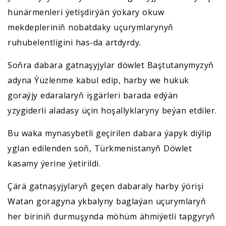
hünärmenleri ýetişdirýän ýokary okuw
mekdepleriniň nobatdaky uçurymlarynyň
ruhubelentligini has-da artdyrdy.
Soňra dabara gatnaşyjylar döwlet Baştutanymyzyň
adyna Ýüzlenme kabul edip, harby we hukuk
goraýjy edaralaryň işgärleri barada edýän
yzygiderli aladasy üçin hoşallyklaryny beýan etdiler.
Bu waka mynasybetli geçirilen dabara ýapyk diýlip
yglan edilenden soň, Türkmenistanyň Döwlet
kasamy ýerine ýetirildi.
Çärä gatnaşyjylaryň geçen dabaraly harby ýörişi
Watan goragyna ykbalyny baglaýan uçurymlaryň
her biriniň durmuşynda möhüm ähmiýetli tapgyryň