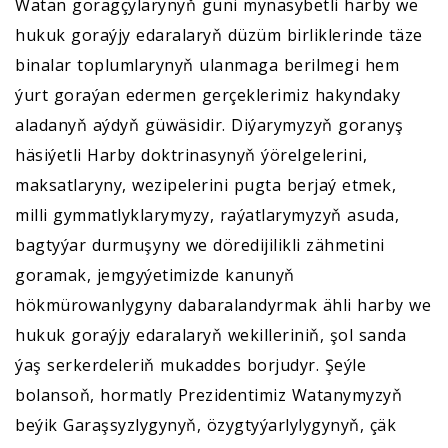
Watan goragçylarynyň güni mynasybetli harby we
hukuk goraýjy edaralaryň düzüm birliklerinde täze
binalar toplumlarynyň ulanmaga berilmegi hem
ýurt goraýan edermen gerçeklerimiz hakyndaky
aladanyň aýdyň güwäsidir. Diýarymyzyň goranyş
häsiýetli Harby doktrinasynyň ýörelgelerini,
maksatlaryny, wezipelerini pugta berjaý etmek,
milli gymmatlyklarymyzy, raýatlarymyzyň asuda,
bagtyýar durmuşyny we döredijilikli zähmetini
goramak, jemgyýetimizde kanunyň
hökmürowanlygyny dabaralandyrmak ähli harby we
hukuk goraýjy edaralaryň wekilleriniň, şol sanda
ýaş serkerdeleriň mukaddes borjudyr. Şeýle
bolansoň, hormatly Prezidentimiz Watanymyzyň
beýik Garaşsyzlygynyň, özygtyýarlylygynyň, çäk