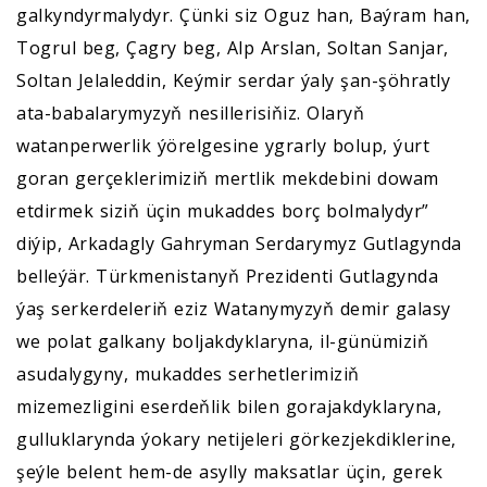
galkyndyrmalydyr. Çünki siz Oguz han, Baýram han,
Togrul beg, Çagry beg, Alp Arslan, Soltan Sanjar,
Soltan Jelaleddin, Keýmir serdar ýaly şan-şöhratly
ata-babalarymyzyň nesillerisiňiz. Olaryň
watanperwerlik ýörelgesine ygrarly bolup, ýurt
goran gerçeklerimiziň mertlik mekdebini dowam
etdirmek siziň üçin mukaddes borç bolmalydyr”
diýip, Arkadagly Gahryman Serdarymyz Gutlagynda
belleýär. Türkmenistanyň Prezidenti Gutlagynda
ýaş serkerdeleriň eziz Watanymyzyň demir galasy
we polat galkany boljakdyklaryna, il-günümiziň
asudalygyny, mukaddes serhetlerimiziň
mizemezligini eserdeňlik bilen gorajakdyklaryna,
gulluklarynda ýokary netijeleri görkezjekdiklerine,
şeýle belent hem-de asylly maksatlar üçin, gerek