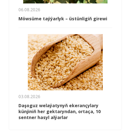
06.08.2026
Möwsüme taýýarlyk – üstünligiň girewi
03.08.2026
Daşoguz welaýatynyň ekerançylary
künjiniň her gektaryndan, ortaça, 10
sentner hasyl alýarlar