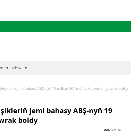
er
Arhiw
şikleriň jemi bahasy ABŞ-nyň 19 million 507 müň dollaryndan gowrak boldy
ikleriň jemi bahasy ABŞ-nyň 19
wrak boldy
3076