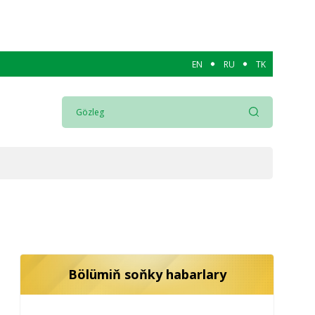
EN
RU
TK
Bölümiň soňky habarlary