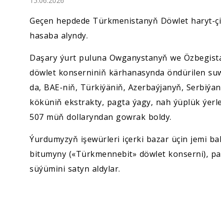
15.06.2026
Ykdysadyýet
Geçen hepdede Türkmenistanyň Döwlet haryt-çig
Jemgyýet
hasaba alyndy.
Daşary ýurt puluna Owganystanyň we Özbegista
Medeniýet
döwlet konserniniň kärhanasynda öndürilen suw
da, BAE-niň, Türkiýäniň, Azerbaýjanyň, Serbiýa
Ylym
köküniň ekstrakty, pagta ýagy, nah ýüplük ýerle
Sport
507 müň dollaryndan gowrak boldy.
Ýurdumyzyň işewürleri içerki bazar üçin jemi b
bitumyny («Türkmennebit» döwlet konserni), pa
süýümini satyn aldylar.