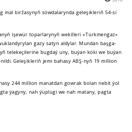
 mal biržasynyň söwdalarynda geleşikleriň 54-si
nyň işewür toparlarynyň wekilleri «Türkmengaz»
uklandyrylan gazy satyn aldylar. Mundan başga-
nyň telekeçilerine bugdaý uny, buýan köki we buýan
nildi. Geleşikleriň jemi bahasy ABŞ-nyň 19 million
ahasy 244 million manatdan gowrak bolan nebit ýol
gta ýagyny, nah ýüplügi we nah matany, pagta