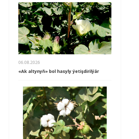
06.08.2026
«Ak altynyň» bol hasyly ýetişdirilýär