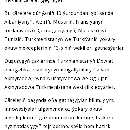
Bu çärelere dünýäniň 10 ýurdundan, şol sanda
Albaniýanyň, Alžiriň, Müsüriň, Fransiýanyň,
Iordaniýanyň, Çernogoriýanyň, Marokkonyň,
Tunisiň, Türkmenistanyň we Türkiýäniň ýokary
okuw mekdepleriniň 13-siniň wekilleri gatnaşýarlar.
Duşuşygyň çäklerinde Türkmenistanyň Döwlet
energetika institutynyň mugallymlary Gadam
Akmyradow, Aýna Nurmyradowa we Oguljan
Akmyradowa Türkmenistana wekilçilik edýärler.
Çäreleriň başynda oňa gatnaşyjylar bilim, ylym,
innowasiýalar ulgamynda öz ýokary okuw
mekdepleriniň gazanan üstünliklerine, halkara
hyzmatdaşlygyň tejribesine, şeýle hem häzirki