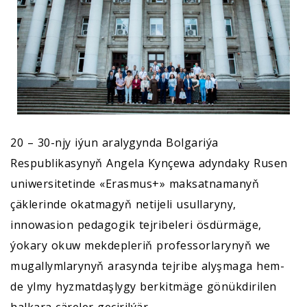
20 – 30-njy iýun aralygynda Bolgariýa
Respublikasynyň Angela Kynçewa adyndaky Rusen
uniwersitetinde «Erasmus+» maksatnamanyň
çäklerinde okatmagyň netijeli usullaryny,
innowasion pedagogik tejribeleri ösdürmäge,
ýokary okuw mekdepleriň professorlarynyň we
mugallymlarynyň arasynda tejribe alyşmaga hem-
de ylmy hyzmatdaşlygy berkitmäge gönükdirilen
halkara çäreler geçirilýär.