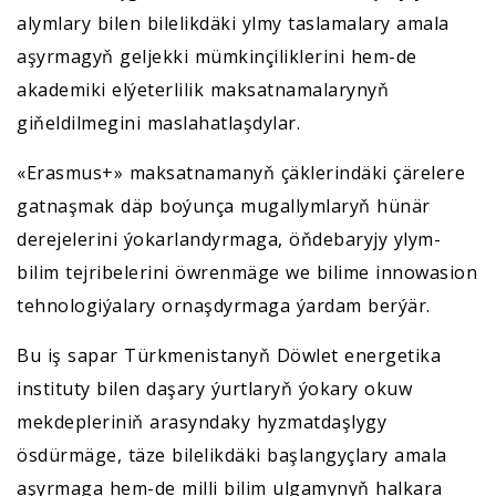
alymlary bilen bilelikdäki ylmy taslamalary amala
aşyrmagyň geljekki mümkinçiliklerini hem-de
akademiki elýeterlilik maksatnamalarynyň
giňeldilmegini maslahatlaşdylar.
«Erasmus+» maksatnamanyň çäklerindäki çärelere
gatnaşmak däp boýunça mugallymlaryň hünär
derejelerini ýokarlandyrmaga, öňdebaryjy ylym-
bilim tejribelerini öwrenmäge we bilime innowasion
tehnologiýalary ornaşdyrmaga ýardam berýär.
Bu iş sapar Türkmenistanyň Döwlet energetika
instituty bilen daşary ýurtlaryň ýokary okuw
mekdepleriniň arasyndaky hyzmatdaşlygy
ösdürmäge, täze bilelikdäki başlangyçlary amala
aşyrmaga hem-de milli bilim ulgamynyň halkara