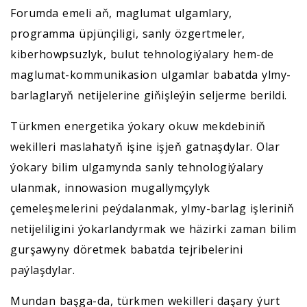
Forumda emeli aň, maglumat ulgamlary,
programma üpjünçiligi, sanly özgertmeler,
kiberhowpsuzlyk, bulut tehnologiýalary hem-de
maglumat-kommunikasion ulgamlar babatda ylmy-
barlaglaryň netijelerine giňişleýin seljerme berildi.
Türkmen energetika ýokary okuw mekdebiniň
wekilleri maslahatyň işine işjeň gatnaşdylar. Olar
ýokary bilim ulgamynda sanly tehnologiýalary
ulanmak, innowasion mugallymçylyk
çemeleşmelerini peýdalanmak, ylmy-barlag işleriniň
netijeliligini ýokarlandyrmak we häzirki zaman bilim
gurşawyny döretmek babatda tejribelerini
paýlaşdylar.
Mundan başga-da, türkmen wekilleri daşary ýurt