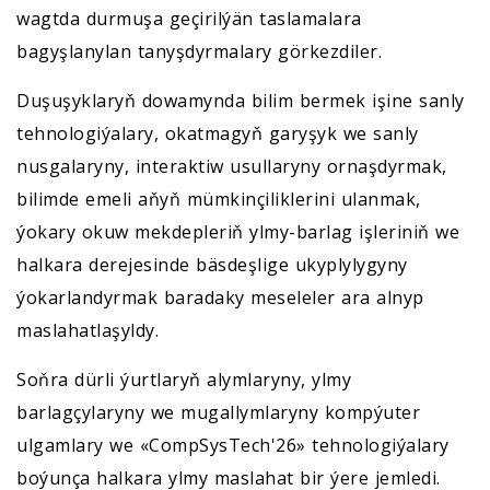
wagtda durmuşa geçirilýän taslamalara
bagyşlanylan tanyşdyrmalary görkezdiler.
Duşuşyklaryň dowamynda bilim bermek işine sanly
tehnologiýalary, okatmagyň garyşyk we sanly
nusgalaryny, interaktiw usullaryny ornaşdyrmak,
bilimde emeli aňyň mümkinçiliklerini ulanmak,
ýokary okuw mekdepleriň ylmy-barlag işleriniň we
halkara derejesinde bäsdeşlige ukyplylygyny
ýokarlandyrmak baradaky meseleler ara alnyp
maslahatlaşyldy.
Soňra dürli ýurtlaryň alymlaryny, ylmy
barlagçylaryny we mugallymlaryny kompýuter
ulgamlary we «CompSysTech'26» tehnologiýalary
boýunça halkara ylmy maslahat bir ýere jemledi.