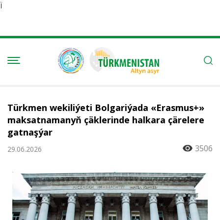
Ï
Türkmen wekiliýeti Bolgariýada «Erasmus+»
maksatnamanyň çäklerinde halkara çärelere
gatnaşýar
3506
29.06.2026