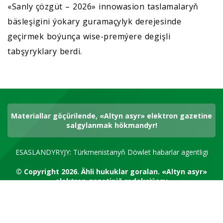
«Sanly çözgüt – 2026» innowasion taslamalaryň
bäsleşigini ýokary guramaçylyk derejesinde
geçirmek boýunça wise-premýere degişli
tabşyryklary berdi.
Materiallar göçürilende, «Altyn asyr» elektron gazetine
salgylanmak hökmandyr!
ESASLANDYRYJY: Türkmenistanyň Döwlet habarlar agentligi
© Copyright 2026.
Ähli hukuklar goralan.
«Altyn asyr»
elektron gazetiniň redaksiýasy
RSS kanal