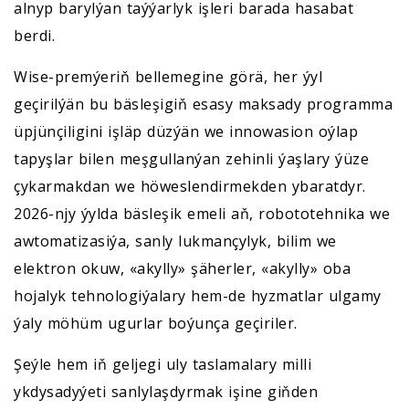
alnyp barylýan taýýarlyk işleri barada hasabat
berdi.
Wise-premýeriň bellemegine görä, her ýyl
geçirilýän bu bäsleşigiň esasy maksady programma
üpjünçiligini işläp düzýän we innowasion oýlap
tapyşlar bilen meşgullanýan zehinli ýaşlary ýüze
çykarmakdan we höweslendirmekden ybaratdyr.
2026-njy ýylda bäsleşik emeli aň, robototehnika we
awtomatizasiýa, sanly lukmançylyk, bilim we
elektron okuw, «akylly» şäherler, «akylly» oba
hojalyk tehnologiýalary hem-de hyzmatlar ulgamy
ýaly möhüm ugurlar boýunça geçiriler.
Şeýle hem iň geljegi uly taslamalary milli
ykdysadyýeti sanlylaşdyrmak işine giňden