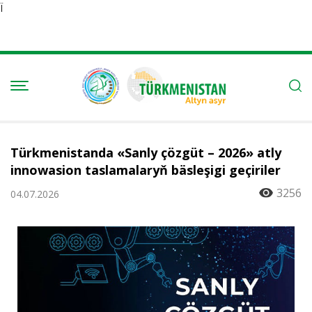
Ï
Türkmenistanda «Sanly çözgüt – 2026» atly
innowasion taslamalaryň bäsleşigi geçiriler
3256
04.07.2026