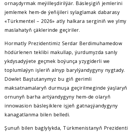
ornaşdyrmak meýilleşdirilýär. Bäsleşigiň jemlerini
jemlemek hem-de ýeňijileri sylaglamak dabarasy
«Türkmentel – 2026» atly halkara serginiň we ylmy
maslahatyň çäklerinde geçiriler.
Hormatly Prezidentimiz Serdar Berdimuhamedow
hödürlenen teklibi makullap, ýurdumyzda sanly
ykdysadyýete geçmek boýunça yzygiderli we
toplumlaýyn işleriň alnyp barylýandygyny nygtady.
Döwlet Baştutanymyz bu giň gerimli
maksatnamalaryň durmuşa geçirilmeginde ýaşlaryň
ornunyň barha artýandygyny hem-de olaryň
innowasion bäsleşiklere işjeň gatnaşýandygyny
kanagatlanma bilen belledi.
Şunuň bilen baglylykda, Türkmenistanyň Prezidenti