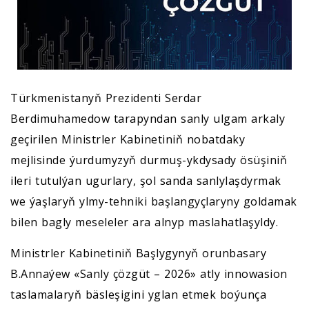
Türkmenistanyň Prezidenti Serdar
Berdimuhamedow tarapyndan sanly ulgam arkaly
geçirilen Ministrler Kabinetiniň nobatdaky
mejlisinde ýurdumyzyň durmuş-ykdysady ösüşiniň
ileri tutulýan ugurlary, şol sanda sanlylaşdyrmak
we ýaşlaryň ylmy-tehniki başlangyçlaryny goldamak
bilen bagly meseleler ara alnyp maslahatlaşyldy.
Ministrler Kabinetiniň Başlygynyň orunbasary
B.Annaýew «Sanly çözgüt – 2026» atly innowasion
taslamalaryň bäsleşigini yglan etmek boýunça