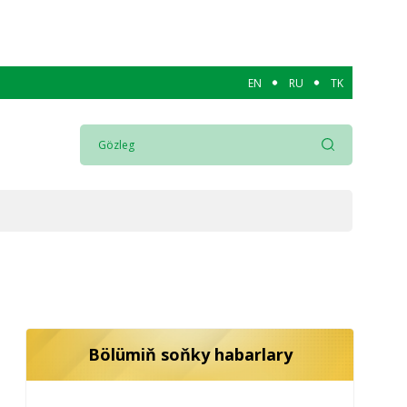
EN
RU
TK
Bölümiň soňky habarlary