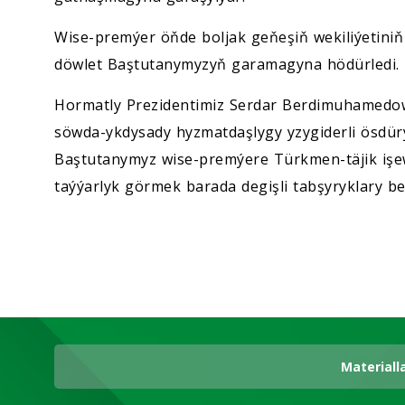
Wise-premýer öňde boljak geňeşiň wekiliýetini
döwlet Baştutanymyzyň garamagyna hödürledi.
Hormatly Prezidentimiz Serdar Berdimuhamedow
söwda-ykdysady hyzmatdaşlygy yzygiderli ösdürý
Baştutanymyz wise-premýere Türkmen-täjik işew
taýýarlyk görmek barada degişli tabşyryklary be
Materiall