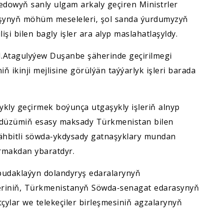
dowyň sanly ulgam arkaly geçiren Ministrler
uşynyň möhüm meseleleri, şol sanda ýurdumyzyň
şi bilen bagly işler ara alyp maslahatlaşyldy.
N.Atagulyýew Duşanbe şäherinde geçirilmegi
ň ikinji mejlisine görülýän taýýarlyk işleri barada
kly geçirmek boýunça utgaşykly işleriň alnyp
u düzümiň esasy maksady Türkmenistan bilen
ähbitli söwda-ykdysady gatnaşyklary mundan
yrmakdan ybaratdyr.
 pudaklaýyn dolandyryş edaralarynyň
eriniň, Türkmenistanyň Söwda-senagat edarasynyň
çylar we telekeçiler birleşmesiniň agzalarynyň