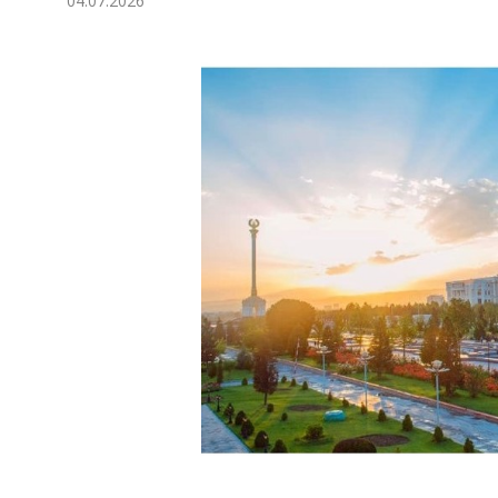
04.07.2026
Ykdysadyýet
Jemgyýet
Medeniýet
Ylym
Sport