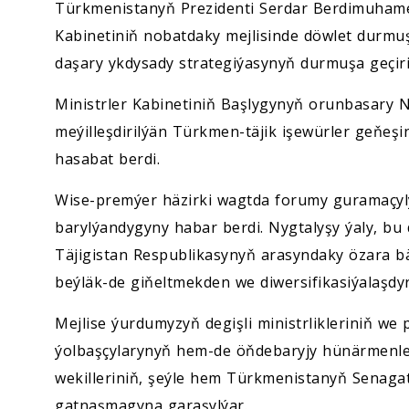
Türkmenistanyň Prezidenti Serdar Berdimuhame
Kabinetiniň nobatdaky mejlisinde döwlet durm
daşary ykdysady strategiýasynyň durmuşa geçirili
Ministrler Kabinetiniň Başlygynyň orunbasary 
meýilleşdirilýän Türkmen-täjik işewürler geňeşini
hasabat berdi.
Wise-premýer häzirki wagtda forumy guramaçyly
barylýandygyny habar berdi. Nygtalyşy ýaly, b
Täjigistan Respublikasynyň arasyndaky özara b
beýläk-de giňeltmekden we diwersifikasiýalaşd
Mejlise ýurdumyzyň degişli ministrlikleriniň we
ýolbaşçylarynyň hem-de öňdebaryjy hünärmenl
wekilleriniň, şeýle hem Türkmenistanyň Senagat
gatnaşmagyna garaşylýar.