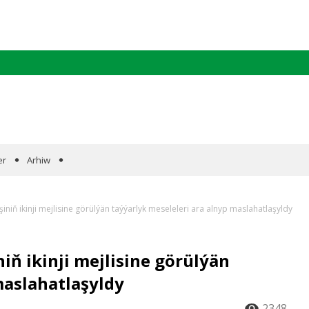
er
Arhiw
iniň ikinji mejlisine görülýän taýýarlyk meseleleri ara alnyp maslahatlaşyldy
iň ikinji mejlisine görülýän
maslahatlaşyldy
2348