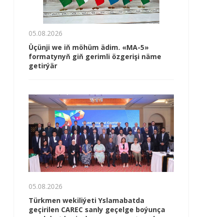
05.08.2026
Üçünji we iň möhüm ädim. «MA-5»
formatynyň giň gerimli özgerişi näme
getirýär
05.08.2026
Türkmen wekiliýeti Yslamabatda
geçirilen CAREC sanly geçelge boýunça