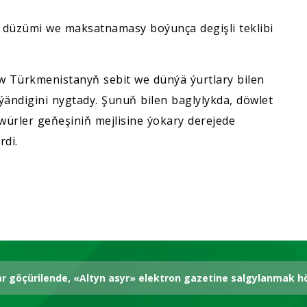
ň düzümi we maksatnamasy boýunça degişli teklibi
 Türkmenistanyň sebit we dünýä ýurtlary bilen
ändigini nygtady. Şunuň bilen baglylykda, döwlet
ürler geňeşiniň mejlisine ýokary derejede
rdi.
ar göçürilende, «Altyn asyr» elektron gazetine salgylanmak 