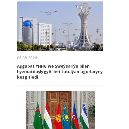
06.08.2026
Aşgabat ÝHHG we Şweýsariýa bilen
hyzmatdaşlygyň ileri tutulýan ugurlaryny
kesgitledi