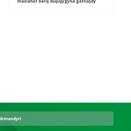
maslahat beriş duşuşygyna gatnaşdy
hökmandyr!