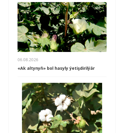
06.08.2026
«Ak altynyň» bol hasyly ýetişdirilýär