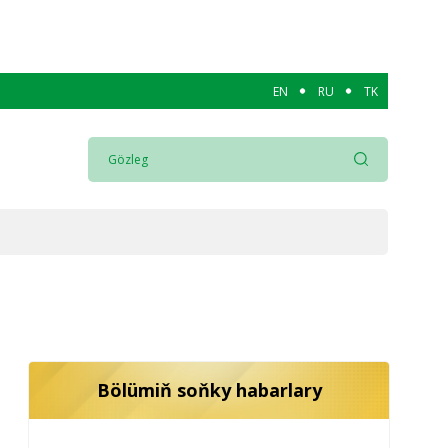
EN
RU
TK
Bölümiň soňky habarlary