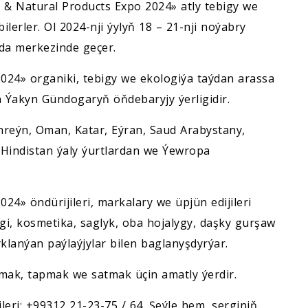
c & Natural Products Expo 2024» atly tebigy we
lerler. Ol 2024-nji ýylyň 18 – 21-nji noýabry
da merkezinde geçer.
024» organiki, tebigy we ekologiýa taýdan arassa
Ýakyn Gündogaryň öňdebaryjy ýerligidir.
ahreýn, Oman, Katar, Eýran, Saud Arabystany,
Hindistan ýaly ýurtlardan we Ýewropa
24» öndürijileri, markalary we üpjün edijileri
çgi, kosmetika, saglyk, oba hojalygy, daşky gurşaw
klanýan paýlaýjylar bilen baglanyşdyrýar.
mak, tapmak we satmak üçin amatly ýerdir.
leri: +99312 21-23-75 / 64. Şeýle hem, serginiň