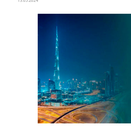
13.05.2024
Ykdysadyýet
Jemgyýet
Medeniýet
Ylym
Sport