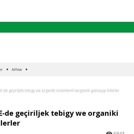
er
Arhiw
E-de geçiriljek tebigy we organiki önümleriň sergisine gatnaşyp bilerler
-de geçiriljek tebigy we organiki
lerler
5943