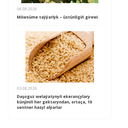
06.08.2026
Möwsüme taýýarlyk – üstünligiň girewi
03.08.2026
Daşoguz welaýatynyň ekerançylary
künjiniň her gektaryndan, ortaça, 10
sentner hasyl alýarlar