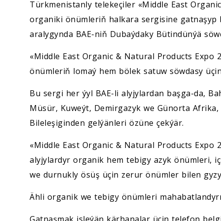
Türkmenistanly telekeçiler «Middle East Organi
organiki önümleriň halkara sergisine gatnaşyp bi
aralygynda BAE-niň Dubaýdaky Bütindünýä söw
«Middle East Organic & Natural Products Expo 2
önümleriň lomaý hem bölek satuw söwdasy üçin 
Bu sergi her ýyl BAE-li alyjylardan başga-da, B
Müsür, Kuweýt, Demirgazyk we Günorta Afrika, 
Bileleşiginden gelýänleri özüne çekýär.
«Middle East Organic & Natural Products Expo 20
alyjylardyr organik hem tebigy azyk önümleri, i
we durnukly ösüş üçin zerur önümler bilen gyzy
Ähli organik we tebigy önümleri mahabatlandyr
Gatnaşmak isleýän kärhanalar üçin telefon belgi