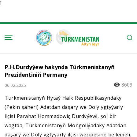
Ï
P.H.Durdyýew hakynda Türkmenistanyň
Prezidentiniň Permany
8609
06.02.2025
Türkmenistanyň Hytaý Halk Respublikasyndaky
(Pekin şäheri) Adatdan daşary we Doly ygtyýarly
ilçisi Parahat Hommadowiç Durdyýewi, şol bir
wagtda, Türkmenistanyň Mongoliýadaky Adatdan
daşary we Doly ygtyýarly ilçisi wezipesine bellemeli.