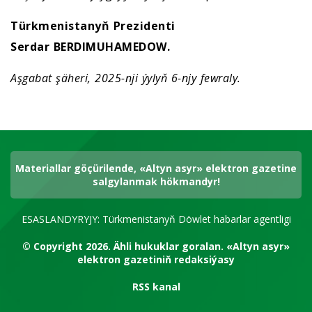
Türkmenistanyň Prezidenti
Serdar BERDIMUHAMEDOW.
Aşgabat şäheri, 2025-nji ýylyň 6-njy fewraly.
Materiallar göçürilende, «Altyn asyr» elektron gazetine
salgylanmak hökmandyr!
ESASLANDYRYJY: Türkmenistanyň Döwlet habarlar agentligi
© Copyright 2026.
Ähli hukuklar goralan.
«Altyn asyr»
elektron gazetiniň redaksiýasy
RSS kanal