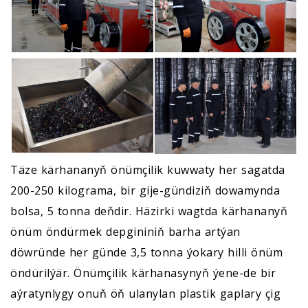
Täze kärhananyň önümçilik kuwwaty her sagatda
200-250 kilograma, bir gije-gündiziň dowamynda
bolsa, 5 tonna deňdir. Häzirki wagtda kärhananyň
önüm öndürmek depgininiň barha artýan
döwründe her günde 3,5 tonna ýokary hilli önüm
öndürilýär. Önümçilik kärhanasynyň ýene-de bir
aýratynlygy onuň öň ulanylan plastik gaplary çig