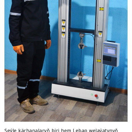
Şeýle kärhanalaryň biri hem Lebap welaýatynyň