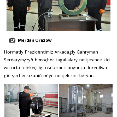
Merdan Orazow
Hormatly Prezidentimiz Arkadagly Gahryman
Serdarymyzyň bimöçber tagallalary netijesinde kiçi
we orta telekeçiligi ösdürmek boýunça döredilýän
giň şertler özüniň oňyn netijelerini berýär.