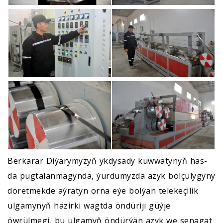
Berkarar Diýarymyzyň ykdysady kuwwatynyň has-
da pugtalanmagynda, ýurdumyzda azyk bolçulygyny
döretmekde aýratyn orna eýe bolýan telekeçilik
ulgamynyň häzirki wagtda öndüriji güýje
öwrülmegi, bu ulgamyň öndürýän azyk we senagat