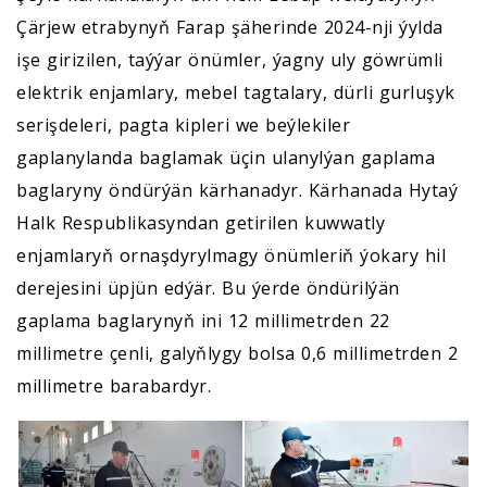
Çärjew etrabynyň Farap şäherinde 2024-nji ýylda
işe girizilen, taýýar önümler, ýagny uly göwrümli
elektrik enjamlary, mebel tagtalary, dürli gurluşyk
serişdeleri, pagta kipleri we beýlekiler
gaplanylanda baglamak üçin ulanylýan gaplama
baglaryny öndürýän kärhanadyr. Kärhanada Hytaý
Halk Respublikasyndan getirilen kuwwatly
enjamlaryň ornaşdyrylmagy önümleriň ýokary hil
derejesini üpjün edýär. Bu ýerde öndürilýän
gaplama baglarynyň ini 12 millimetrden 22
millimetre çenli, galyňlygy bolsa 0,6 millimetrden 2
millimetre barabardyr.