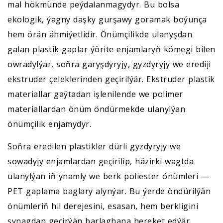
mal hökmünde peýdalanmagydyr. Bu bolsa
ekologik, ýagny daşky gurşawy goramak boýunça
hem örän ähmiýetlidir. Önümçilikde ulanyşdan
galan plastik gaplar ýörite enjamlaryň kömegi bilen
owradylýar, soňra garyşdyryjy, gyzdyryjy we erediji
ekstruder çeleklerinden geçirilýär. Ekstruder plastik
materiallar gaýtadan işlenilende we polimer
materiallardan önüm öndürmekde ulanylýan
önümçilik enjamydyr.
Soňra eredilen plastikler dürli gyzdyryjy we
sowadyjy enjamlardan geçirilip, häzirki wagtda
ulanylýan iň ynamly we berk poliester önümleri —
PET gaplama baglary alynýar. Bu ýerde öndürilýän
önümleriň hil derejesini, esasan, hem berkligini
synagdan geçirýän barlaghana hereket edýär.