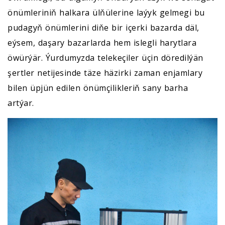
önümleriniň halkara ülňülerine laýyk gelmegi bu
pudagyň önümlerini diňe bir içerki bazarda däl,
eýsem, daşary bazarlarda hem islegli harytlara
öwürýär. Ýurdumyzda telekeçiler üçin döredilýän
şertler netijesinde täze häzirki zaman enjamlary
bilen üpjün edilen önümçilikleriň sany barha
artýar.