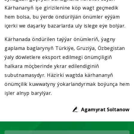
Kärhananyň işe girizilenine köp wagt geçmedik
hem bolsa, bu ýerde öndürilýän önümler eýýäm
içerki we daşarky bazarlarda uly islege eýe bolýar.
Kärhanada öndürilen taýýar önümleriň, ýagny
gaplama baglarynyň Türkiýe, Gruziýa, Özbegistan
ýaly döwletlere eksport edilmegi önümçiligiň
halkara möçberinde ykrar edilendiginiň
subutnamasydyr. Häzirki wagtda kärhananyň
önümçilik kuwwatyny ýokarlandyrmak boýunça hem
işler alnyp barylýar.
Agamyrat Soltanow