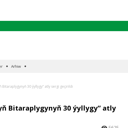
er
Arhiw
itaraplygynyň 30 ýyllygy” atly sergi geçirildi
 Bitaraplygynyň 30 ýyllygy” atly
5625