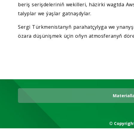
beriş serişdeleriniň wekilleri, häzirki wagtda 
talyplar we ýaşlar gatnaşdylar.
Sergi Türkmenistanyň parahatçylyga we ynanyş
özara düşünişmek üçin oňyn atmosferanyň dör
Materiall
© Copyrigh