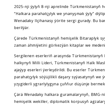
2025-nji ýylyň 8-nji aprelinde Türkmenistanyň he
“Halkara parahatçylyk we ynanyşmak ýyly” diýli
Wenadaky Ilçihanasy ýörite sergi gurady. Bu 
berilýär.
Çärede Türkmenistanyň hemişelik Bitaraplyk sy
zaman ähmiýetini görkezýän kitaplar we medeni-
Sergilenen eserleriň arasynda Türkmenistany
halkynyň Milli Lideri, Türkmenistanyň Halk M
ajaýyp eserleri ýerleşdirildi. Bu eserler Türkme
parahatçylyk söýüjilikli daşary syýasatynyň we
yzygiderli ygrarlylygyna çuňňur düşünje bermek
Çärä Wenadaky halkara guramalarynyň, BMG-niň
hemişelik wekiller, diplomatik korpusyň agzala