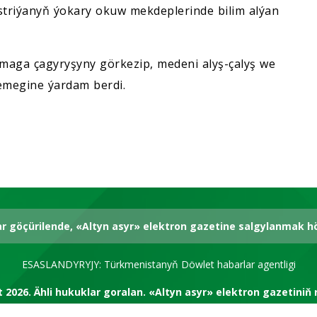
Awstriýanyň ýokary okuw mekdeplerinde bilim alýan
maga çagyryşyny görkezip, medeni alyş-çalyş we
emegine ýardam berdi.
ar göçürilende, «Altyn asyr» elektron gazetine salgylanmak 
ESASLANDYRYJY: Türkmenistanyň Döwlet habarlar agentligi
t 2026.
Ähli hukuklar goralan.
«Altyn asyr» elektron gazetiniň 