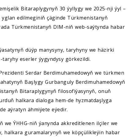
mişelik Bitaraplygynyň 30 ýyllygy we 2025-nji ýyl –
p yglan edilmeginiň çäginde Türkmenistanyň
barada Türkmenistanyň DIM-niň web-saýtynda habar
ýasatynyň düýp manysyny, taryhyny we häzirki
taryhy eserler ýygyndysy görkezildi.
ň Prezidenti Serdar Berdimuhamedowyň we türkmen
aslahatynyň Başlygy Gurbanguly Berdimuhamedowyň
nistanyň Bitaraplygynyň filosofiýasynyň, onuň
 ýurduň halkara dialoga hem-de hyzmatdaşlyga
de aýratyn ähmiýete eýedir.
 we ÝHHG-niň ýanynda akkreditlenen ilçiler we
ry, halkara guramalarynyň we köpçülikleýin habar