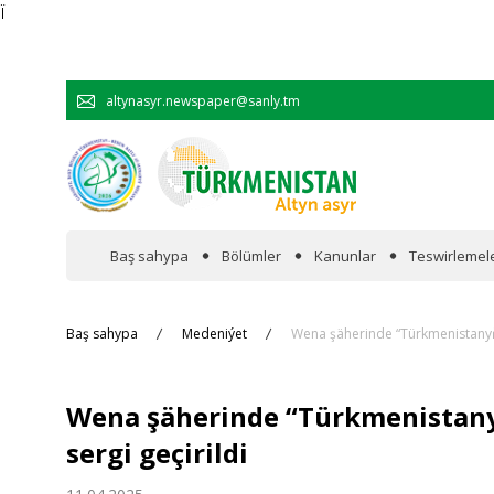
Ï
altynasyr.newspaper@sanly.tm
Baş sahypa
Bölümler
Kanunlar
Teswirlemel
Wakalaryň jümmişinde
Baş sahypa
Medeniýet
Wena şäherinde “Türkmenistanyň B
Resmi
Wena şäherinde “Türkmenistanyň
Hyzmatdaşlyk
sergi geçirildi