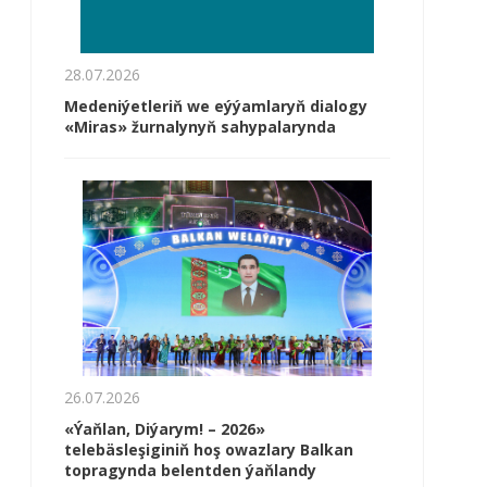
28.07.2026
Medeniýetleriň we eýýamlaryň dialogy
«Miras» žurnalynyň sahypalarynda
26.07.2026
«Ýaňlan, Diýarym! – 2026»
telebäsleşiginiň hoş owazlary Balkan
topragynda belentden ýaňlandy