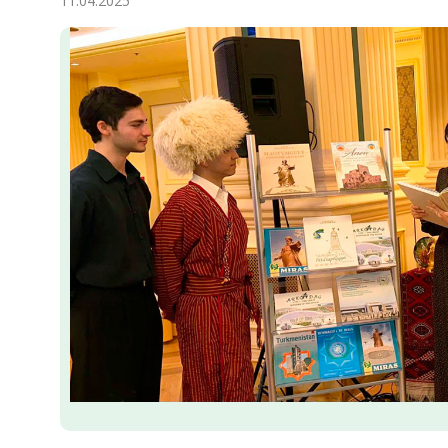
11.04.2025
Ykdysadyýet
Jemgyýet
Medeniýet
Ylym
Sport