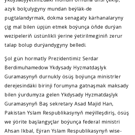
azyk bolçulygyny mundan beýläk-de
pugtalandyrmak, dokma senagaty kärhanalaryny
çig mal bilen üpjün etmek boýunça öňde durýan
wezipeleriň üstünlikli ýerine ýetirilmeginiň zerur
talap bolup durýandygyny belledi.
Şol gün hormatly Prezidentimiz Serdar
Berdimuhamedow Ykdysady Hyzmatdaşlyk
Guramasynyň durnukly ösüş boýunça ministrler
derejesindäki birinji forumyna gatnaşmak maksady
bilen ýurdumyza gelen Ykdysady Hyzmatdaşlyk
Guramasynyň Baş sekretary Asad Majid Han,
Pakistan Yslam Respublikasynyň meýilleşdiriş, ösüş
we ýörite başlangyçlar boýunça federal ministri
Ahsan Ikbal, Eýran Yslam Respublikasynyň wise-