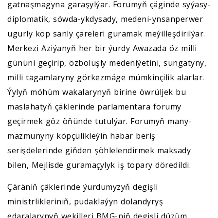
gatnaşmagyna garaşylýar. Forumyň çäginde syýasy-
diplomatik, söwda-ykdysady, medeni-ynsanperwer
ugurly köp sanly çäreleri guramak meýilleşdirilýär.
Merkezi Aziýanyň her bir ýurdy Awazada öz milli
gününi geçirip, özboluşly medeniýetini, sungatyny,
milli tagamlaryny görkezmäge mümkinçilik alarlar.
Ýylyň möhüm wakalarynyň birine öwrüljek bu
maslahatyň çäklerinde parlamentara forumy
geçirmek göz öňünde tutulýar. Forumyň many-
mazmunyny köpçülikleýin habar beriş
serişdelerinde giňden şöhlelendirmek maksady
bilen, Mejlisde guramaçylyk iş topary döredildi.
Çäräniň çäklerinde ýurdumyzyň degişli
ministrlikleriniň, pudaklaýyn dolandyryş
edaralarynyň wekilleri BMG-niň degişli düzüm