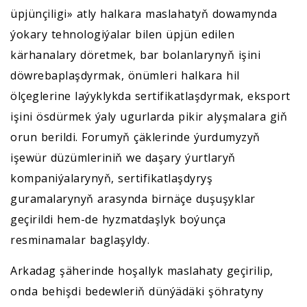
üpjünçiligi» atly halkara maslahatyň dowamynda
ýokary tehnologiýalar bilen üpjün edilen
kärhanalary döretmek, bar bolanlarynyň işini
döwrebaplaşdyrmak, önümleri halkara hil
ölçeglerine laýyklykda sertifikatlaşdyrmak, eksport
işini ösdürmek ýaly ugurlarda pikir alyşmalara giň
orun berildi. Forumyň çäklerinde ýurdumyzyň
işewür düzümleriniň we daşary ýurtlaryň
kompaniýalarynyň, sertifikatlaşdyryş
guramalarynyň arasynda birnäçe duşuşyklar
geçirildi hem-de hyzmatdaşlyk boýunça
resminamalar baglaşyldy.
Arkadag şäherinde hoşallyk maslahaty geçirilip,
onda behişdi bedewleriň dünýädäki şöhratyny