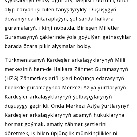
syýasatynyň esasy ugurlary, Mejlisiň düzümi, onuň
alyp barýan işi bilen tanyşdyryldy. Duşuşygyň
dowamynda ikitaraplaýyn, şol sanda halkara
guramalaryň, ilkinji nobatda, Birleşen Milletler
Guramasynyň çäklerinde ýola goýulýan gatnaşyklar
barada özara pikir alyşmalar boldy.
Türkmenistanyň Kärdeşler arkalaşyklarynyň Milli
merkeziniň hem-de Halkara Zähmet Guramasynyň
(HZG) Zähmetkeşleriň işleri boýunça edarasynyň
bilelikde guramagynda Merkezi Aziýa ýurtlarynyň
Kärdeşler arkalaşyklarynyň ýolbaşçylarynyň
duşuşygy geçirildi. Onda Merkezi Aziýa ýurtlarynyň
Kärdeşler arkalaşyklarynyň adamyň hukuklaryna
hormat goýmak, amatly zähmet şertlerini
döretmek, iş bilen üpjünçilik mümkinçiliklerini