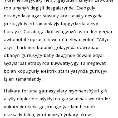
Türkmenbaşydaky nebiti gaýtadan işleýän zawodlar
toplumynyň degişli desgalarynda, Esenguly
etrabyndaky agyz suwuny arassalaýjy desgada
gurluşyk işleri tamamlaýjy tapgyrlarda alnyp
barylýar. Garabogazköl aýlagynyň üstünden geçýän
awtomobil köprüsiniň we oňa eltýän ýoluň, “Altyn
asyr” Türkmen kölüniň golaýynda döwrebap
obanyň gurluşygy batly depginde dowam edýär.
Gyzylarbat etrabynda kuwwatlylygy 10 megawat
bolan köpugurly elektrik stansiýasynda gurluşyk
işleri tamamlandy.
Halkara foruma gatnaşyjylary myhmansöýerligiň
asylly däplerine laýyklykda garşy almak we çäreleri
ýokary derejede geçirmäge ýardam bermek
maksady bilen, ýurdumyzyň ýokary okuw