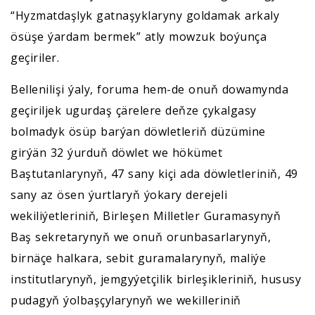
“Hyzmatdaşlyk gatnaşyklaryny goldamak arkaly
ösüşe ýardam bermek” atly mowzuk boýunça
geçiriler.
Bellenilişi ýaly, foruma hem-de onuň dowamynda
geçiriljek ugurdaş çärelere deňze çykalgasy
bolmadyk ösüp barýan döwletleriň düzümine
girýän 32 ýurduň döwlet we hökümet
Baştutanlarynyň, 47 sany kiçi ada döwletleriniň, 49
sany az ösen ýurtlaryň ýokary derejeli
wekiliýetleriniň, Birleşen Milletler Guramasynyň
Baş sekretarynyň we onuň orunbasarlarynyň,
birnäçe halkara, sebit guramalarynyň, maliýe
institutlarynyň, jemgyýetçilik birleşikleriniň, hususy
pudagyň ýolbaşçylarynyň we wekilleriniň