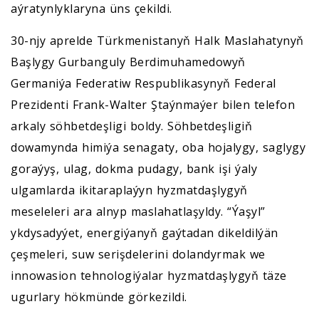
aýratynlyklaryna üns çekildi.
30-njy aprelde Türkmenistanyň Halk Maslahatynyň
Başlygy Gurbanguly Berdimuhamedowyň
Germaniýa Federatiw Respublikasynyň Federal
Prezidenti Frank-Walter Ştaýnmaýer bilen telefon
arkaly söhbetdeşligi boldy. Söhbetdeşligiň
dowamynda himiýa senagaty, oba hojalygy, saglygy
goraýyş, ulag, dokma pudagy, bank işi ýaly
ulgamlarda ikitaraplaýyn hyzmatdaşlygyň
meseleleri ara alnyp maslahatlaşyldy. “Ýaşyl”
ykdysadyýet, energiýanyň gaýtadan dikeldilýän
çeşmeleri, suw serişdelerini dolandyrmak we
innowasion tehnologiýalar hyzmatdaşlygyň täze
ugurlary hökmünde görkezildi.