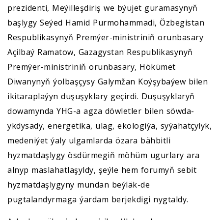
prezidenti, Meýilleşdiriş we býujet guramasynyň
başlygy Seýed Hamid Purmohammadi, Özbegistan
Respublikasynyň Premýer-ministriniň orunbasary
Açilbaý Ramatow, Gazagystan Respublikasynyň
Premýer-ministriniň orunbasary, Hökümet
Diwanynyň ýolbaşçysy Galymžan Koýşybaýew bilen
ikitaraplaýyn duşuşyklary geçirdi. Duşuşyklaryň
dowamynda YHG-a agza döwletler bilen söwda-
ykdysady, energetika, ulag, ekologiýa, syýahatçylyk,
medeniýet ýaly ulgamlarda özara bähbitli
hyzmatdaşlygy ösdürmegiň möhüm ugurlary ara
alnyp maslahatlaşyldy, şeýle hem forumyň sebit
hyzmatdaşlygyny mundan beýläk-de
pugtalandyrmaga ýardam berjekdigi nygtaldy.