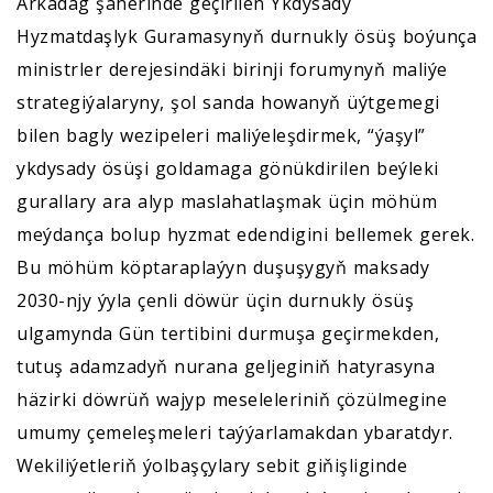
Arkadag şäherinde geçirilen Ykdysady
Hyzmatdaşlyk Guramasynyň durnukly ösüş boýunça
ministrler derejesindäki birinji forumynyň maliýe
strategiýalaryny, şol sanda howanyň üýtgemegi
bilen bagly wezipeleri maliýeleşdirmek, “ýaşyl”
ykdysady ösüşi goldamaga gönükdirilen beýleki
gurallary ara alyp maslahatlaşmak üçin möhüm
meýdança bolup hyzmat edendigini bellemek gerek.
Bu möhüm köptaraplaýyn duşuşygyň maksady
2030-njy ýyla çenli döwür üçin durnukly ösüş
ulgamynda Gün tertibini durmuşa geçirmekden,
tutuş adamzadyň nurana geljeginiň hatyrasyna
häzirki döwrüň wajyp meseleleriniň çözülmegine
umumy çemeleşmeleri taýýarlamakdan ybaratdyr.
Wekiliýetleriň ýolbaşçylary sebit giňişliginde