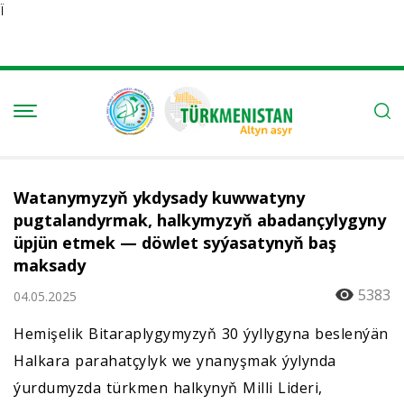
Ï
Watanymyzyň ykdysady kuwwatyny
pugtalandyrmak, halkymyzyň abadançylygyny
üpjün etmek — döwlet syýasatynyň baş
maksady
5383
04.05.2025
Hemişelik Bitaraplygymyzyň 30 ýyllygyna beslenýän
Halkara parahatçylyk we ynanyşmak ýylynda
ýurdumyzda türkmen halkynyň Milli Lideri,