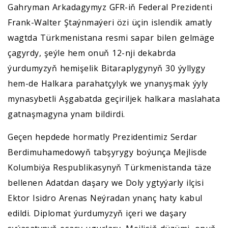
Gahryman Arkadagymyz GFR-iň Federal Prezidenti
Frank-Walter Ştaýnmaýeri özi üçin islendik amatly
wagtda Türkmenistana resmi sapar bilen gelmäge
çagyrdy, şeýle hem onuň 12-nji dekabrda
ýurdumyzyň hemişelik Bitaraplygynyň 30 ýyllygy
hem-de Halkara parahatçylyk we ynanyşmak ýyly
mynasybetli Aşgabatda geçiriljek halkara maslahata
gatnaşmagyna ynam bildirdi.
Geçen hepdede hormatly Prezidentimiz Serdar
Berdimuhamedowyň tabşyrygy boýunça Mejlisde
Kolumbiýa Respublikasynyň Türkmenistanda täze
bellenen Adatdan daşary we Doly ygtyýarly ilçisi
Ektor Isidro Arenas Neýradan ynanç haty kabul
edildi. Diplomat ýurdumyzyň içeri we daşary