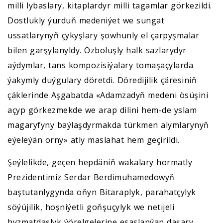
milli lybaslary, kitaplardyr milli tagamlar görkezildi.
Dostlukly ýurduň medeniýet we sungat
ussatlarynyň çykyşlary şowhunly el çarpyşmalar
bilen garşylanyldy. Özboluşly halk sazlarydyr
aýdymlar, tans kompozisiýalary tomaşaçylarda
ýakymly duýgulary döretdi. Döredijilik çäresiniň
çäklerinde Aşgabatda «Adamzadyň medeni ösüşini
açyp görkezmekde we arap dilini hem-de yslam
magaryfyny baýlaşdyrmakda türkmen alymlarynyň
eýeleýän orny» atly maslahat hem geçirildi.
Şeýlelikde, geçen hepdäniň wakalary hormatly
Prezidentimiz Serdar Berdimuhamedowyň
baştutanlygynda oňyn Bitaraplyk, parahatçylyk
söýüjilik, hoşniýetli goňşuçylyk we netijeli
hyzmatdaşlyk ýörelgelerine esaslanýan daşary