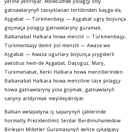
ýerine ýetirilýär. Möwsümde ýolagçy otly
gatnawlarynyň tassyklanan tertibinden başga-da,
Aşgabat — Türkmenbaşy — Aşgabat ugry boýunça
goşmaça ýolagçy gatnawlaryny guramak,
Balkanabat Halkara howa menzili — Türkmenbaşy,
Türkmenbaşy demir ýol menzili — Awaza we
Aşgabat — Awaza ugurlary boýunça yzygiderli
awtobus hem-de Aşgabat, Daşoguz, Mary,
Türkmenabat, Kerki Halkara howa menzillerinden
Balkanabat Halkara howa menziline täze ýolagçy
howa gatnawlaryny ýola goýmak, gatnawlaryň
sanyny artdyrmak meýilleşdirilýär.
Balkan welaýatyna iş saparynyň çäklerinde
hormatly Prezidentimiz Serdar Berdimuhamedow
Birleşen Milletler Guramasynyň deňze çykalgasy