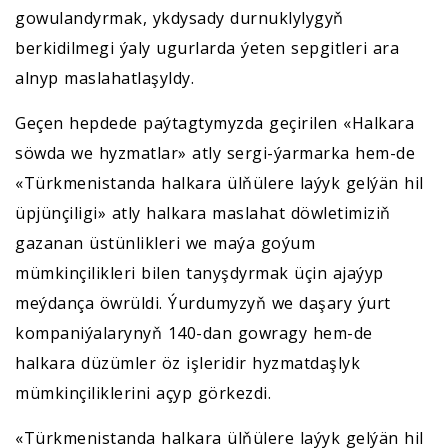
gowulandyrmak, ykdysady durnuklylygyň
berkidilmegi ýaly ugurlarda ýeten sepgitleri ara
alnyp maslahatlaşyldy.
Geçen hepdede paýtagtymyzda geçirilen «Halkara
söwda we hyzmatlar» atly sergi-ýarmarka hem-de
«Türkmenistanda halkara ülňülere laýyk gelýän hil
üpjünçiligi» atly halkara maslahat döwletimiziň
gazanan üstünlikleri we maýa goýum
mümkinçilikleri bilen tanyşdyrmak üçin ajaýyp
meýdança öwrüldi. Ýurdumyzyň we daşary ýurt
kompaniýalarynyň 140-dan gowragy hem-de
halkara düzümler öz işleridir hyzmatdaşlyk
mümkinçiliklerini açyp görkezdi.
«Türkmenistanda halkara ülňülere laýyk gelýän hil