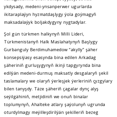
ykdysady, medeni-ynsanperwer ugurlarda
ikitaraplaýyn hyzmatdaşlygy ýola goýmagyň
maksadalaýyk boljakdygyny nygtadylar.
Şol gün türkmen halkynyň Milli Lideri,
Türkmenistanyň Halk Maslahatynyň Başlygy
Gurbanguly Berdimuhamedow “akylly” şäher
konsepsiýasy esasynda bina edilen Arkadag
şäheriniň gurluşygynyň ikinji tapgyrynda bina
edilýän medeni-durmuş maksatly desgalaryň şekil
taslamalary we olaryň ýerleşjek ýerleriniň çyzgylary
bilen tanyşdy. Täze şäheriň çagalar dynç alyş
seýilgähiniň, metjidiniň we onuň binalar
toplumynyň, Ahalteke atlary şaýolunyň ugrunda
oturdylmagy meýilleşdirilýän şekilleriň bezeg