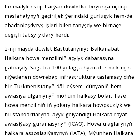
bolmadyk ösüp barýan döwletler boýunça üçünji
maslahatynyň geçiriljek ýerindäki gurluşyk hem-de
abadanlaşdyryş işleri bilen tanyşdy we birnäçe
degişli tabşyryklary berdi.
2-nji maýda döwlet Baştutanymyz Balkanabat
Halkara howa menziliniň açylyş dabarasyna
gatnaşdy. Sagatda 100 ýolagça hyzmat etmek üçin
niýetlenen döwrebap infrastruktura taslamasy diňe
bir Türkmenistanyň däl, eýsem, dünýäniň hem
awiasiýa ulgamynyň möhüm halkasy bolar. Täze
howa menziliniň iň ýokary halkara howpsuzlyk we
hil standartlaryna laýyk gelýändigi Halkara raýat
awiasiýasy guramasynyň (ICAO), Howa ulaglarynyň
halkara assosiasiýasynyň (IATA), Mýunhen Halkara