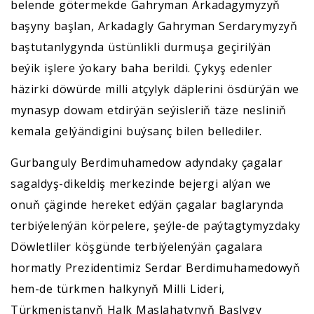
belende götermekde Gahryman Arkadagymyzyň
başyny başlan, Arkadagly Gahryman Serdarymyzyň
baştutanlygynda üstünlikli durmuşa geçirilýän
beýik işlere ýokary baha berildi. Çykyş edenler
häzirki döwürde milli atçylyk däplerini ösdürýän we
mynasyp dowam etdirýän seýisleriň täze nesliniň
kemala gelýändigini buýsanç bilen bellediler.
Gurbanguly Berdimuhamedow adyndaky çagalar
sagaldyş-dikeldiş merkezinde bejergi alýan we
onuň çäginde hereket edýän çagalar baglarynda
terbiýelenýän körpelere, şeýle-de paýtagtymyzdaky
Döwletliler köşgünde terbiýelenýän çagalara
hormatly Prezidentimiz Serdar Berdimuhamedowyň
hem-de türkmen halkynyň Milli Lideri,
Türkmenistanyň Halk Maslahatynyň Başlygy