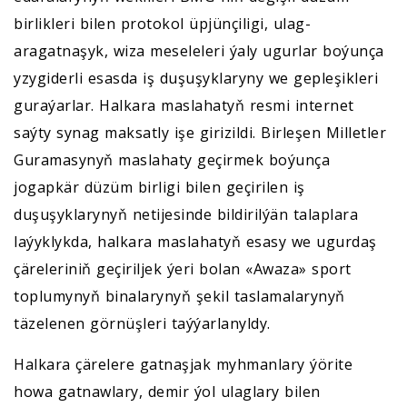
birlikleri bilen protokol üpjünçiligi, ulag-
aragatnaşyk, wiza meseleleri ýaly ugurlar boýunça
yzygiderli esasda iş duşuşyklaryny we gepleşikleri
guraýarlar. Halkara maslahatyň resmi internet
saýty synag maksatly işe girizildi. Birleşen Milletler
Guramasynyň maslahaty geçirmek boýunça
jogapkär düzüm birligi bilen geçirilen iş
duşuşyklarynyň netijesinde bildirilýän talaplara
laýyklykda, halkara maslahatyň esasy we ugurdaş
çäreleriniň geçiriljek ýeri bolan «Awaza» sport
toplumynyň binalarynyň şekil taslamalarynyň
täzelenen görnüşleri taýýarlanyldy.
Halkara çärelere gatnaşjak myhmanlary ýörite
howa gatnawlary, demir ýol ulaglary bilen