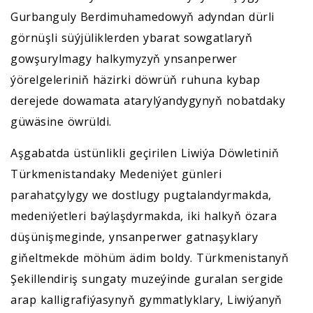
Gurbanguly Berdimuhamedowyň adyndan dürli
görnüşli süýjüliklerden ybarat sowgatlaryň
gowşurylmagy halkymyzyň ynsanperwer
ýörelgeleriniň häzirki döwrüň ruhuna kybap
derejede dowamata atarylýandygynyň nobatdaky
güwäsine öwrüldi.
Aşgabatda üstünlikli geçirilen Liwiýa Döwletiniň
Türkmenistandaky Medeniýet günleri
parahatçylygy we dostlugy pugtalandyrmakda,
medeniýetleri baýlaşdyrmakda, iki halkyň özara
düşünişmeginde, ynsanperwer gatnaşyklary
giňeltmekde möhüm ädim boldy. Türkmenistanyň
Şekillendiriş sungaty muzeýinde guralan sergide
arap kalligrafiýasynyň gymmatlyklary, Liwiýanyň