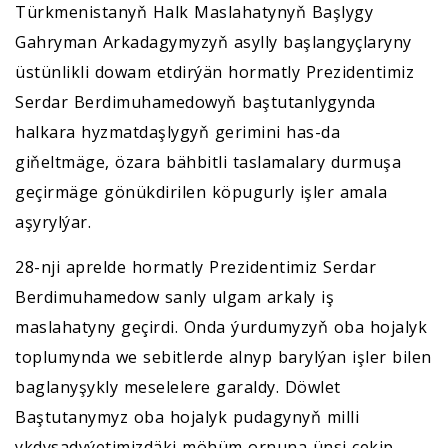
Türkmenistanyň Halk Maslahatynyň Başlygy
Gahryman Arkadagymyzyň asylly başlangyçlaryny
üstünlikli dowam etdirýän hormatly Prezidentimiz
Serdar Berdimuhamedowyň baştutanlygynda
halkara hyzmatdaşlygyň gerimini has-da
giňeltmäge, özara bähbitli taslamalary durmuşa
geçirmäge gönükdirilen köpugurly işler amala
aşyrylýar.
28-nji aprelde hormatly Prezidentimiz Serdar
Berdimuhamedow sanly ulgam arkaly iş
maslahatyny geçirdi. Onda ýurdumyzyň oba hojalyk
toplumynda we sebitlerde alnyp barylýan işler bilen
baglanyşykly meselelere garaldy. Döwlet
Baştutanymyz oba hojalyk pudagynyň milli
ykdysadyýetimizdäki möhüm ornuna ünsi çekip,