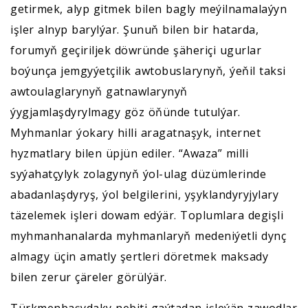
getirmek, alyp gitmek bilen bagly meýilnamalaýyn
işler alnyp barylýar. Şunuň bilen bir hatarda,
forumyň geçiriljek döwründe şäheriçi ugurlar
boýunça jemgyýetçilik awtobuslarynyň, ýeňil taksi
awtoulaglarynyň gatnawlarynyň
ýygjamlaşdyrylmagy göz öňünde tutulýar.
Myhmanlar ýokary hilli aragatnaşyk, internet
hyzmatlary bilen üpjün ediler. “Awaza” milli
syýahatçylyk zolagynyň ýol-ulag düzümlerinde
abadanlaşdyryş, ýol belgilerini, yşyklandyryjylary
täzelemek işleri dowam edýär. Toplumlara degişli
myhmanhanalarda myhmanlaryň medeniýetli dynç
almagy üçin amatly şertleri döretmek maksady
bilen zerur çäreler görülýär.