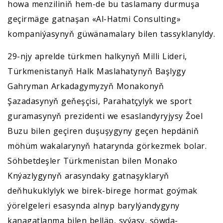
howa menziliniň hem-de bu taslamany durmuşa
geçirmäge gatnaşan «Al-Hatmi Consulting»
kompaniýasynyň güwänamalary bilen tassyklanyldy.
29-njy aprelde türkmen halkynyň Milli Lideri,
Türkmenistanyň Halk Maslahatynyň Başlygy
Gahryman Arkadagymyzyň Monakonyň
Şazadasynyň geňeşçisi, Parahatçylyk we sport
guramasynyň prezidenti we esaslandyryjysy Žoel
Buzu bilen geçiren duşuşygyny geçen hepdäniň
möhüm wakalarynyň hatarynda görkezmek bolar.
Söhbetdeşler Türkmenistan bilen Monako
Knýazlygynyň arasyndaky gatnaşyklaryň
deňhukuklylyk we birek-birege hormat goýmak
ýörelgeleri esasynda alnyp barylýandygyny
kanagatlanma bilen belläp, syýasy, söwda-