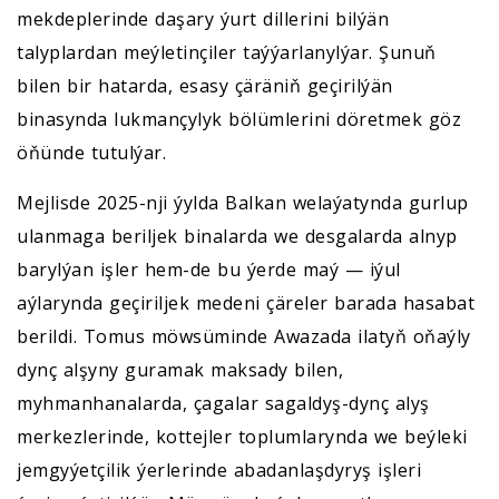
mekdeplerinde daşary ýurt dillerini bilýän
talyplardan meýletinçiler taýýarlanylýar. Şunuň
bilen bir hatarda, esasy çäräniň geçirilýän
binasynda lukmançylyk bölümlerini döretmek göz
öňünde tutulýar.
Mejlisde 2025-nji ýylda Balkan welaýatynda gurlup
ulanmaga beriljek binalarda we desgalarda alnyp
barylýan işler hem-de bu ýerde maý — iýul
aýlarynda geçiriljek medeni çäreler barada hasabat
berildi. Tomus möwsüminde Awazada ilatyň oňaýly
dynç alşyny guramak maksady bilen,
myhmanhanalarda, çagalar sagaldyş-dynç alyş
merkezlerinde, kottejler toplumlarynda we beýleki
jemgyýetçilik ýerlerinde abadanlaşdyryş işleri