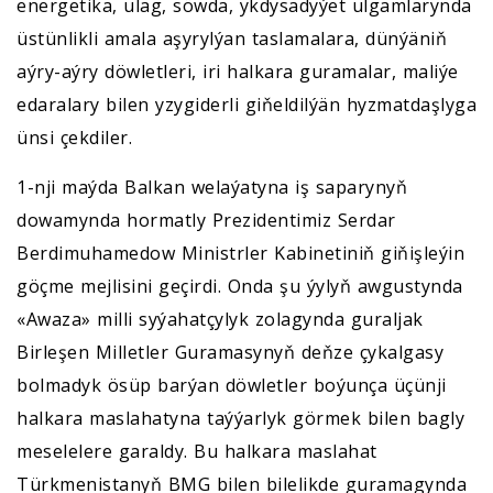
energetika, ulag, söwda, ykdysadyýet ulgamlarynda
üstünlikli amala aşyrylýan taslamalara, dünýäniň
aýry-aýry döwletleri, iri halkara guramalar, maliýe
edaralary bilen yzygiderli giňeldilýän hyzmatdaşlyga
ünsi çekdiler.
1-nji maýda Balkan welaýatyna iş saparynyň
dowamynda hormatly Prezidentimiz Serdar
Berdimuhamedow Ministrler Kabinetiniň giňişleýin
göçme mejlisini geçirdi. Onda şu ýylyň awgustynda
«Awaza» milli syýahatçylyk zolagynda guraljak
Birleşen Milletler Guramasynyň deňze çykalgasy
bolmadyk ösüp barýan döwletler boýunça üçünji
halkara maslahatyna taýýarlyk görmek bilen bagly
meselelere garaldy. Bu halkara maslahat
Türkmenistanyň BMG bilen bilelikde guramagynda