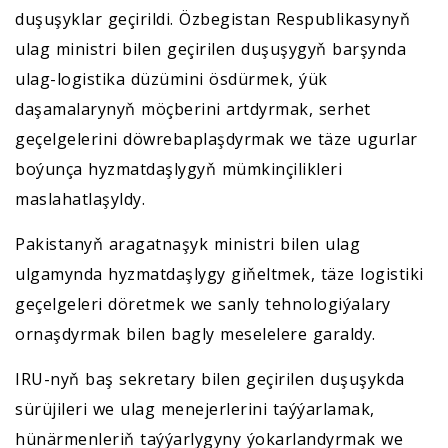
duşuşyklar geçirildi. Özbegistan Respublikasynyň
ulag ministri bilen geçirilen duşuşygyň barşynda
ulag-logistika düzümini ösdürmek, ýük
daşamalarynyň möçberini artdyrmak, serhet
geçelgelerini döwrebaplaşdyrmak we täze ugurlar
boýunça hyzmatdaşlygyň mümkinçilikleri
maslahatlaşyldy.
Pakistanyň aragatnaşyk ministri bilen ulag
ulgamynda hyzmatdaşlygy giňeltmek, täze logistiki
geçelgeleri döretmek we sanly tehnologiýalary
ornaşdyrmak bilen bagly meselelere garaldy.
IRU-nyň baş sekretary bilen geçirilen duşuşykda
sürüjileri we ulag menejerlerini taýýarlamak,
hünärmenleriň taýýarlygyny ýokarlandyrmak we