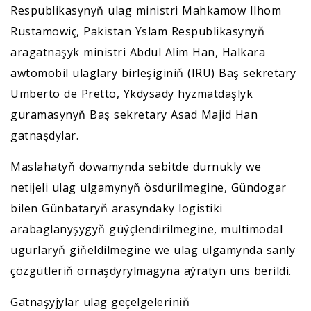
Respublikasynyň ulag ministri Mahkamow Ilhom
Rustamowiç, Pakistan Yslam Respublikasynyň
aragatnaşyk ministri Abdul Alim Han, Halkara
awtomobil ulaglary birleşiginiň (IRU) Baş sekretary
Umberto de Pretto, Ykdysady hyzmatdaşlyk
guramasynyň Baş sekretary Asad Majid Han
gatnaşdylar.
Maslahatyň dowamynda sebitde durnukly we
netijeli ulag ulgamynyň ösdürilmegine, Gündogar
bilen Günbataryň arasyndaky logistiki
arabaglanyşygyň güýçlendirilmegine, multimodal
ugurlaryň giňeldilmegine we ulag ulgamynda sanly
çözgütleriň ornaşdyrylmagyna aýratyn üns berildi.
Gatnaşyjylar ulag geçelgeleriniň