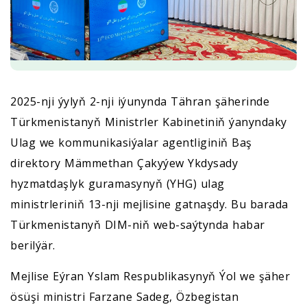
2025-nji ýylyň 2-nji iýunynda Tähran şäherinde
Türkmenistanyň Ministrler Kabinetiniň ýanyndaky
Ulag we kommunikasiýalar agentliginiň Baş
direktory Mämmethan Çakyýew Ykdysady
hyzmatdaşlyk guramasynyň (YHG) ulag
ministrleriniň 13-nji mejlisine gatnaşdy. Bu barada
Türkmenistanyň DIM-niň web-saýtynda habar
berilýär.
Mejlise Eýran Yslam Respublikasynyň Ýol we şäher
ösüşi ministri Farzane Sadeg, Özbegistan