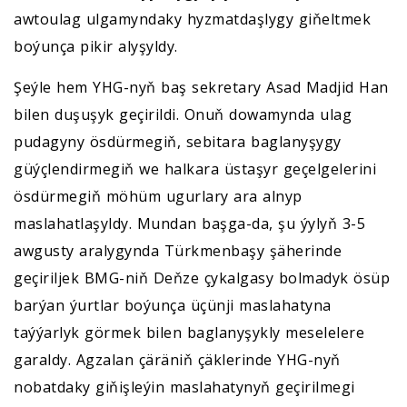
awtoulag ulgamyndaky hyzmatdaşlygy giňeltmek
boýunça pikir alyşyldy.
Şeýle hem YHG-nyň baş sekretary Asad Madjid Han
bilen duşuşyk geçirildi. Onuň dowamynda ulag
pudagyny ösdürmegiň, sebitara baglanyşygy
güýçlendirmegiň we halkara üstaşyr geçelgelerini
ösdürmegiň möhüm ugurlary ara alnyp
maslahatlaşyldy. Mundan başga-da, şu ýylyň 3-5
awgusty aralygynda Türkmenbaşy şäherinde
geçiriljek BMG-niň Deňze çykalgasy bolmadyk ösüp
barýan ýurtlar boýunça üçünji maslahatyna
taýýarlyk görmek bilen baglanyşykly meselelere
garaldy. Agzalan çäräniň çäklerinde YHG-nyň
nobatdaky giňişleýin maslahatynyň geçirilmegi