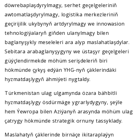
döwrebaplaşdyrylmagy, serhet geçelgeleriniň
awtomatlaşdyrylmagy, logistika merkezleriniň
geçirijilik ukybynyň artdyrylmagy we innowasion
tehnologiýalaryň giňden ulanylmagy bilen
baglanyşykly meseleleri ara alyp maslahatlaşdylar.
Sebitara arabaglanyşygyny we üstaşyr geçelgeleri
güýçlendirmekde möhüm serişdeleriň biri
hökmünde çykyş edýän YHG-nyň çäklerindäki
hyzmatdaşlygyň ähmiýeti nygtaldy.
Türkmenistan ulag ulgamynda özara bähbitli
hyzmatdaşlygy ösdürmäge ygrarlydygyny, şeýle
hem Ýewropa bilen Aziýanyň arasynda möhüm ulag
çatrygy hökmünde strategik ornuny tassyklady.
Maslahatyň çäklerinde birnäçe ikitaraplaýyn