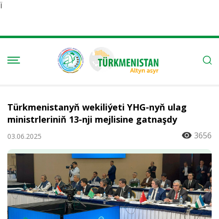
Ï
Türkmenistanyň wekiliýeti YHG-nyň ulag
ministrleriniň 13-nji mejlisine gatnaşdy
3656
03.06.2025