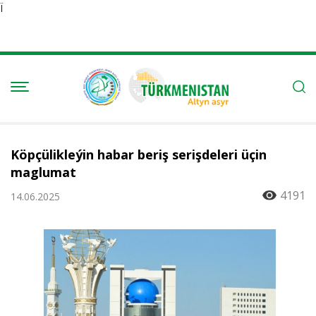
Ï
Köpçülikleýin habar beriş serişdeleri üçin
maglumat
4191
14.06.2025