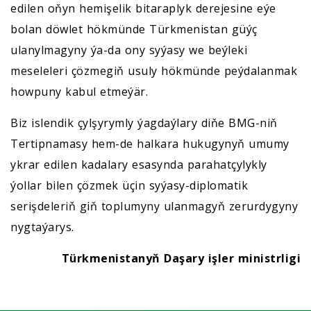
edilen oňyn hemişelik bitaraplyk derejesine eýe
bolan döwlet hökmünde Türkmenistan güýç
ulanylmagyny ýa-da ony syýasy we beýleki
meseleleri çözmegiň usuly hökmünde peýdalanmak
howpuny kabul etmeýär.
Biz islendik çylşyrymly ýagdaýlary diňe BMG-niň
Tertipnamasy hem-de halkara hukugynyň umumy
ykrar edilen kadalary esasynda parahatçylykly
ýollar bilen çözmek üçin syýasy-diplomatik
serişdeleriň giň toplumyny ulanmagyň zerurdygyny
nygtaýarys.
Türkmenistanyň Daşary işler ministrligi