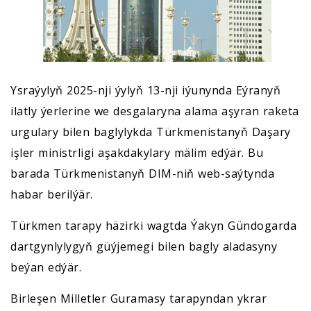
Ysraýylyň 2025-nji ýylyň 13-nji iýunynda Eýranyň
ilatly ýerlerine we desgalaryna alama aşyran raketa
urgulary bilen baglylykda Türkmenistanyň Daşary
işler ministrligi aşakdakylary mälim edýär. Bu
barada Türkmenistanyň DIM-niň web-saýtynda
habar berilýär.
Türkmen tarapy häzirki wagtda Ýakyn Gündogarda
dartgynlylygyň güýjemegi bilen bagly aladasyny
beýan edýär.
Birleşen Milletler Guramasy tarapyndan ykrar