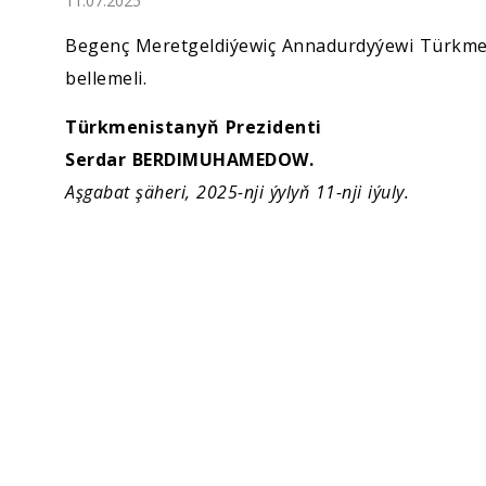
11.07.2025
Ykdysadyýet
Begenç Meretgeldiýewiç Annadurdyýewi Türkmen
Jemgyýet
bellemeli.
Türkmenistanyň Prezidenti
Medeniýet
Serdar BERDIMUHAMEDOW.
Aşgabat şäheri, 2025-nji ýylyň 11-nji iýuly.
Ylym
Sport