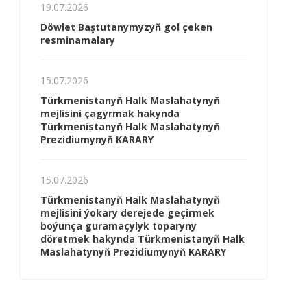
19.07.2026
Döwlet Baştutanymyzyň gol çeken
resminamalary
15.07.2026
Türkmenistanyň Halk Maslahatynyň
mejlisini çagyrmak hakynda
Türkmenistanyň Halk Maslahatynyň
Prezidiumynyň KARARY
15.07.2026
Türkmenistanyň Halk Maslahatynyň
mejlisini ýokary derejede geçirmek
boýunça guramaçylyk toparyny
döretmek hakynda Türkmenistanyň Halk
Maslahatynyň Prezidiumynyň KARARY