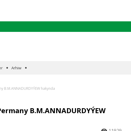
er
Arhiw
many B.M.ANNADURDYÝEW hakynda
ň Permany B.M.ANNADURDYÝEW
11929