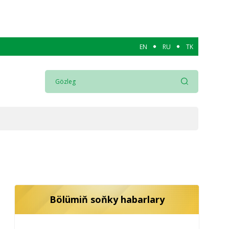
EN
RU
TK
Bölümiň soňky habarlary