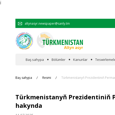
Ï
altynasyr.newspaper@sanly.tm
Baş sahypa
Bölümler
Kanunlar
Teswirlemel
Wakalaryň jümmişinde
Baş sahypa
Resmi
Türkmenistanyň Prezidentiniň Per
Resmi
Türkmenistanyň Prezidentini
Hyzmatdaşlyk
hakynda