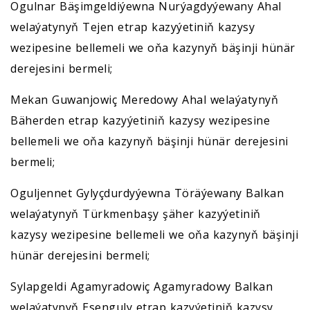
Ogulnar Bäşimgeldiýewna Nurýagdyýewany Ahal
welaýatynyň Tejen etrap kazyýetiniň kazysy
wezipesine bellemeli we oňa kazynyň bäşinji hünär
derejesini bermeli;
Mekan Guwanjowiç Meredowy Ahal welaýatynyň
Bäherden etrap kazyýetiniň kazysy wezipesine
bellemeli we oňa kazynyň bäşinji hünär derejesini
bermeli;
Oguljennet Gylyçdurdyýewna Töräýewany Balkan
welaýatynyň Türkmenbaşy şäher kazyýetiniň
kazysy wezipesine bellemeli we oňa kazynyň bäşinji
hünär derejesini bermeli;
Sylapgeldi Agamyradowiç Agamyradowy Balkan
welaýatynyň Esenguly etrap kazyýetiniň kazysy