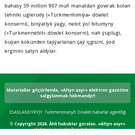
bahasy 59 million 907 müň manatdan gowrak bolan
tehniki uglerody («Türkmenhimiýa» döwlet
konserni), binýatlyk ýagy, nebit ýol bitumyny
(«Türkmennebit» döwlet konserni), nah ýüplügi,
buýan kökünden taýýarlanan çaý içgisini, ýod
erginini satyn aldylar.
Materiallar göçürilende, «Altyn asyr» elektron gazetine
salgylanmak hökmandyr!
ESASLANDYRYJY: Türkmenistanyň Döwlet habarlar agentligi
© Copyright 2026.
Ähli hukuklar goralan.
«Altyn asyr»
elektron gazetiniň redaksiýasy