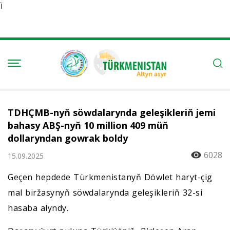
Ï
TDHÇMB-nyň söwdalarynda geleşikleriň jemi
bahasy ABŞ-nyň 10 million 409 müň
dollaryndan gowrak boldy
6028
15.09.2025
Geçen hepdede Türkmenistanyň Döwlet haryt-çig
mal biržasynyň söwdalarynda geleşikleriň 32-si
hasaba alyndy.