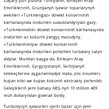
Daşary ýurt puluna Türkiýäniň, Birleşen Arap
Emirlikleriniň, Gruziýanyň işewür toparlarynyň
wekilleri «Türkmengaz» döwlet konserniniň
kärhanasynda öndürilen suwuklandyrylan gazy,
«Türkmennebit» döwlet konserniniň kärhanasynda
öndürilen az kükürtli ýangyç mazudyny,
«Türkmenhimiýa» döwlet konserniniň
kärhanasynda öndürilen polietilen turbalary satyn
aldylar. Mundan başga-da, Birleşen Arap
Emirlikleriniň, Gyrgyzystanyň, Serbiýanyň
telekeçilerine aşgarlanmadyk mata, jins önümleri,
buýan köki we buýan köküniň ekstrakty ýerlenildi.
Geleşikleriň jemi bahasy ABŞ-nyň 10 million 409
müň dollaryndan gowrak boldy.
Ýurdumyzyň işewürleri içerki bazar üçin jemi