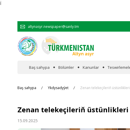
Ï
altynasyr.newspaper@sanly.tm
Baş sahypa
Bölümler
Kanunlar
Teswirlemel
Wakalaryň jümmişinde
Baş sahypa
Ykdysadyýet
Zenan telekeçileriň üstünlikleri
Resmi
Zenan telekeçileriň üstünlikleri
Hyzmatdaşlyk
15.09.2025