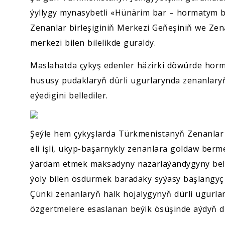
ýyllygy mynasybetli «Hünärim bar – hormatym ba
Zenanlar birleşiginiň Merkezi Geňeşiniň we Zen
merkezi bilen bilelikde guraldy.
Maslahatda çykyş edenler häzirki döwürde horma
hususy pudaklaryň dürli ugurlarynda zenanlaryň
eýedigini bellediler.
Şeýle hem çykyşlarda Türkmenistanyň Zenanlar 
eli işli, ukyp-başarnykly zenanlara goldaw be
ýardam etmek maksadyny nazarlaýandygyny belle
ýoly bilen ösdürmek baradaky syýasy başlangyç 
Çünki zenanlaryň halk hojalygynyň dürli ugurla
özgertmelere esaslanan beýik ösüşinde aýdyň d