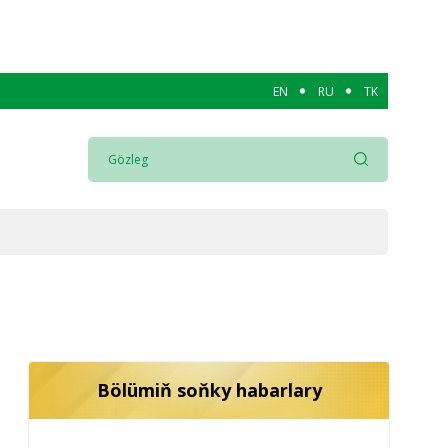
EN
RU
TK
Bölümiň soňky habarlary