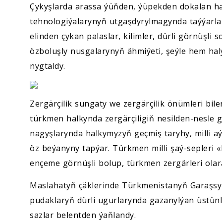
Çykyşlarda arassa ýüňden, ýüpekden dokalan hal
tehnologiýalarynyň utgaşdyrylmagynda taýýarla
elinden çykan palaslar, kilimler, dürli görnüşl
özboluşly nusgalarynyň ähmiýeti, şeýle hem ha
nygtaldy.
Zergärçilik sungaty we zergärçilik önümleri bil
türkmen halkynda zergärçiligiň nesilden-nesle ge
nagyşlarynda halkymyzyň geçmiş taryhy, milli aýr
öz beýanyny tapýar. Türkmen milli şaý-sepleri «
ençeme görnüşli bolup, türkmen zergärleri olara
Maslahatyň çäklerinde Türkmenistanyň Garaşsyz
pudaklaryň dürli ugurlarynda gazanylýan üstünl
sazlar belentden ýaňlandy.