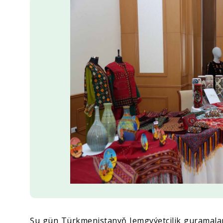
Ykdysadyýet
Jemgyýet
Medeniýet
Ylym
Sport
Şu gün Türkmenistanyň Jemgyýetçilik guramala