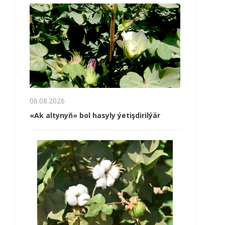
06.08.2026
«Ak altynyň» bol hasyly ýetişdirilýär