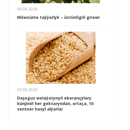
06.08.2026
Möwsüme taýýarlyk – üstünligiň girewi
03.08.2026
Daşoguz welaýatynyň ekerançylary
künjiniň her gektaryndan, ortaça, 10
sentner hasyl alýarlar