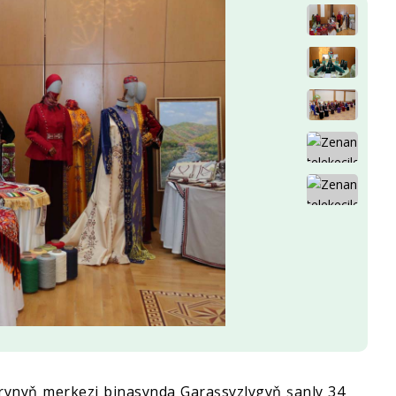
rynyň merkezi binasynda Garaşsyzlygyň şanly 34