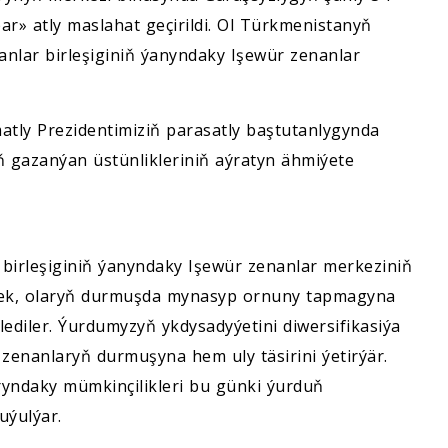
r» atly maslahat geçirildi. Ol Türkmenistanyň
anlar birleşiginiň ýanyndaky Işewür zenanlar
tly Prezidentimiziň parasatly baştutanlygynda
 gazanýan üstünlikleriniň aýratyn ähmiýete
birleşiginiň ýanyndaky Işewür zenanlar merkeziniň
rmek, olaryň durmuşda mynasyp ornuny tapmagyna
diler. Ýurdumyzyň ykdysadyýetini diwersifikasiýa
zenanlaryň durmuşyna hem uly täsirini ýetirýär.
ryndaky mümkinçilikleri bu günki ýurduň
uýulýar.