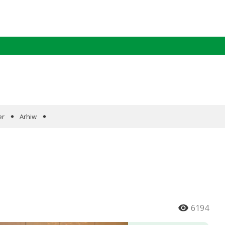
er
Arhiw
6194