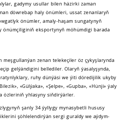
ylar, gadymy usullar bilen häzirki zaman
nan döwrebap haly önümleri, ussat zenanlaryň
i sowgatlyk önümler, amaly-haşam sungatynyň
ly önümçiliginiň eksportynyň möhümdigi barada
en meşgullanýan zenan telekeçiler öz çykyşlarynda
çip gelýändigini bellediler. Olaryň ýasalyşynda,
atynlyklary, ruhy dünýäsi we ýiti döredijilik ukyby
Bilezik», «Gülýaka», «Şelpe», «Gupba», «Hünji» ýaly
 özleriniň yhlasyny siňdirýärler.
lygynyň şanly 34 ýyllygy mynasybetli hususy
iklerini şöhlelendirýän sergi guraldy we aýdym-