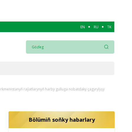
EN
RU
TK
rkmenistanyň raýatlarynyň harby gulluga nobatdaky çagyrylyşy
Bölümiň soňky habarlary