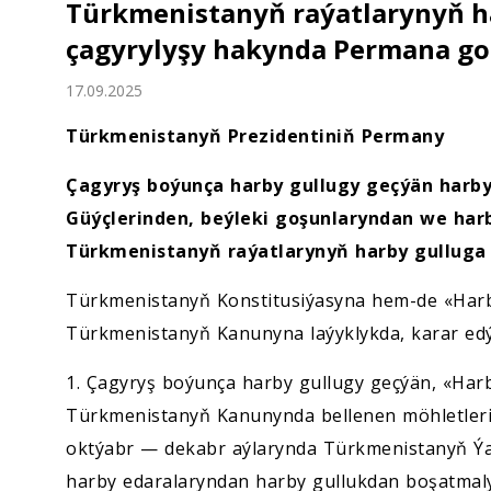
Türkmenistanyň raýatlarynyň h
Ykdysadyýet
çagyrylyşy hakynda Permana gol
Jemgyýet
17.09.2025
Medeniýet
Türkmenistanyň Prezidentiniň Permany
Çagyryş boýunça harby gullugy geçýän harby
Ylym
Güýçlerinden, beýleki goşunlaryndan we ha
Türkmenistanyň raýatlarynyň harby gulluga
Sport
Türkmenistanyň Konstitusiýasyna hem-de «Harb
Türkmenistanyň Kanunyna laýyklykda, karar edý
1. Çagyryş boýunça harby gullugy geçýän, «Har
Türkmenistanyň Kanunynda bellenen möhletleri g
oktýabr — dekabr aýlarynda Türkmenistanyň Ýa
harby edaralaryndan harby gullukdan boşatmaly