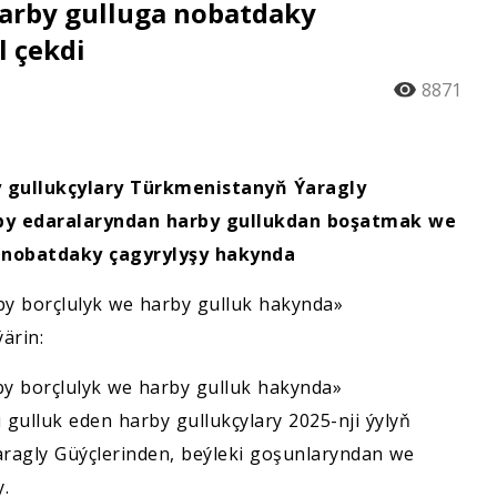
arby gulluga nobatdaky
 çekdi
8871
 gullukçylary Türkmenistanyň Ýaragly
rby edaralaryndan harby gullukdan boşatmak we
 nobatdaky çagyrylyşy hakynda
y borçlulyk we harby gulluk hakynda»
ärin:
by borçlulyk we harby gulluk hakynda»
ulluk eden harby gullukçylary 2025-nji ýylyň
ragly Güýçlerinden, beýleki goşunlaryndan we
.