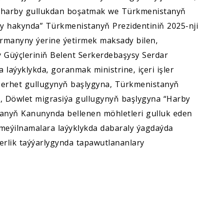
n harby gullukdan boşatmak we Türkmenistanyň
şy hakynda” Türkmenistanyň Prezidentiniň 2025-nji
Permanyny ýerine ýetirmek maksady bilen,
 Güýçleriniň Belent Serkerdebaşysy Serdar
aýyklykda, goranmak ministrine, içeri işler
t serhet gullugynyň başlygyna, Türkmenistanyň
, Döwlet migrasiýa gullugynyň başlygyna “Harby
anyň Kanunynda bellenen möhletleri gulluk eden
meýilnamalara laýyklykda dabaraly ýagdaýda
erlik taýýarlygynda tapawutlananlary