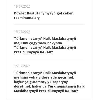
19.07.2026
Döwlet Baştutanymyzyň gol çeken
resminamalary
15.07.2026
Türkmenistanyň Halk Maslahatynyň
mejlisini çagyrmak hakynda
Türkmenistanyň Halk Maslahatynyň
Prezidiumynyň KARARY
15.07.2026
Türkmenistanyň Halk Maslahatynyň
mejlisini ýokary derejede geçirmek
boýunça guramaçylyk toparyny
döretmek hakynda Türkmenistanyň Halk
Maslahatynyň Prezidiumynyň KARARY