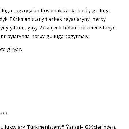
gulluga çagyryşdan boşamak ýa-da harby gulluga
dyk Türkmenistanyň erkek raýatlaryny, harby
ny ýitiren, ýaşy 27-ä çenli bolan Türkmenistanyň
abr aýlarynda harby gulluga çagyrmaly.
te girýär.
***
ullukçylary Türkmenistanyň Ýaragly Güýçlerinden,