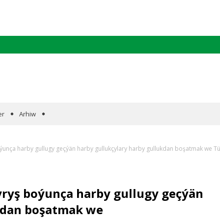
er
Arhiw
ýunça harby gullugy geçýän harby gullukçylary harby gullukdan boşatmak we Tü
yryş boýunça harby gullugy geçýän
ukdan boşatmak we