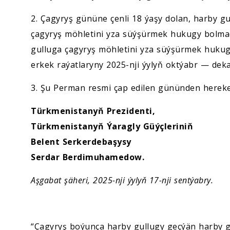
2. Çagyryş gününe çenli 18 ýaşy dolan, harby 
çagyryş möhletini yza süýşürmek hukugy bolma
gulluga çagyryş möhletini yza süýşürmek hukugy
erkek raýatlaryny 2025-nji ýylyň oktýabr — dek
3. Şu Perman resmi çap edilen gününden hereke
Türkmenistanyň Prezidenti,
Türkmenistanyň Ýaragly Güýçleriniň
Belent Serkerdebaşysy
Serdar Berdimuhamedow.
Aşgabat şäheri, 2025-nji ýylyň 17-nji sentýabry.
“Çagyryş boýunça harby gullugy geçýän harby g