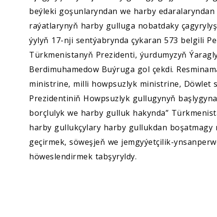
beýleki goşunlaryndan we harby edaralarynda
raýatlarynyň harby gulluga nobatdaky çagyryly
ýylyň 17-nji sentýabrynda çykaran 573 belgili 
Türkmenistanyň Prezidenti, ýurdumyzyň Ýaragly
Berdimuhamedow Buýruga gol çekdi. Resminama l
ministrine, milli howpsuzlyk ministrine, Döwle
Prezidentiniň Howpsuzlyk gullugynyň başlygyna
borçlulyk we harby gulluk hakynda” Türkmenist
harby gullukçylary harby gullukdan boşatmagy 
geçirmek, söweşjeň we jemgyýetçilik-ynsanperw
höweslendirmek tabşyryldy.