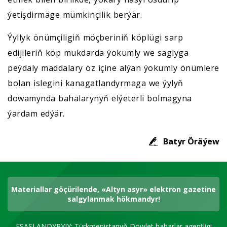
ýetişdirmäge mümkinçilik berýär.
Ýyllyk önümçiligiň möçberiniň köplügi sarp
edijileriň köp mukdarda ýokumly we saglyga
peýdaly maddalary öz içine alýan ýokumly önümlere
bolan islegini kanagatlandyrmaga we ýylyň
dowamynda bahalarynyň elýeterli bolmagyna
ýardam edýär.
Batyr Öräýew
Materiallar göçürilende, «Altyn asyr» elektron gazetine
salgylanmak hökmandyr!
ESASLANDYRYJY: Türkmenistanyň Döwlet habarlar agentligi