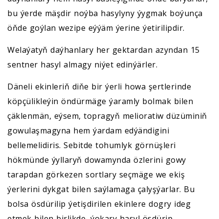
bu ýerde mäşdir noýba hasylyny ýygmak boýunça
öňde goýlan wezipe eýýäm ýerine ýetirilipdir.
Welaýatyň daýhanlary her gektardan azyndan 15
sentner hasyl almagy niýet edinýärler.
Däneli ekinleriň diňe bir ýerli howa şertlerinde
köpçülikleýin öndürmäge ýaramly bolmak bilen
çäklenmän, eýsem, topragyň melioratiw düzüminiň
gowulaşmagyna hem ýardam edýändigini
bellemelidiris. Sebitde tohumlyk görnüşleri
hökmünde ýyllaryň dowamynda özlerini gowy
tarapdan görkezen sortlary seçmäge we ekiş
ýerlerini dykgat bilen saýlamaga çalyşýarlar. Bu
bolsa ösdürilip ýetişdirilen ekinlere dogry ideg
etmek bilen birlikde, ýokary hasyl ösdürip