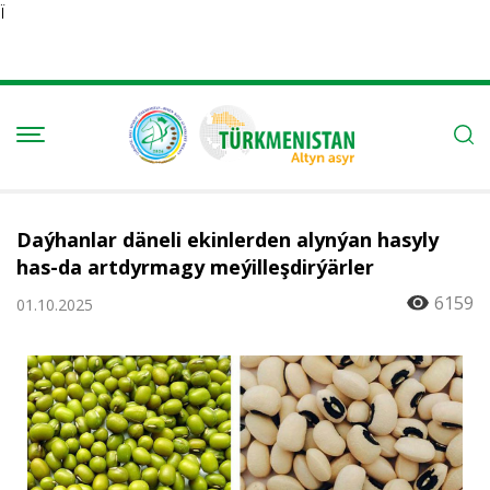
Ï
Daýhanlar däneli ekinlerden alynýan hasyly
has-da artdyrmagy meýilleşdirýärler
6159
01.10.2025