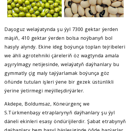
Daşoguz welaýatynda şu ýyl 7300 gektar ýerden
mäşiň, 410 gektar ýerden bolsa noýbanyň bol
hasyly alyndy. Ekine ideg boýunça toplan tejribeleri
we ähli agrotehniki çäreleriň öz wagtynda amala
aşyrylmagy netijesinde, welaýatyň daýhanlary bu
gymmatly çig maly taýýarlamak boýunça göz
öňünde tutulan işleri ýene bir gezek üstünlikli
ýerine ýetirmegi meýilleşdirýärler.
Akdepe, Boldumsaz, Köneürgenç we
S.Türkmenbaşy etraplarynyň daýhanlary şu ýyl
däneli ekinleri esasy öndürijilerdir. Şabat etrabynyň
daýhanlary hem hasyl bäsleşiginde öňde barýarlar,