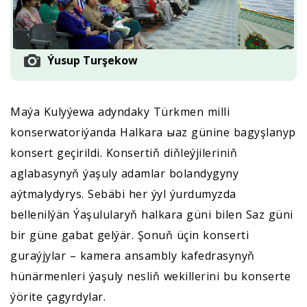
Ýusup Turşekow
Maýa Kulyýewa adyndaky Türkmen milli
konserwatoriýanda Halkara ыaz günine bagyşlanyp
konsert geçirildi. Konsertiň diňleýjileriniň
aglabasynyň ýaşuly adamlar bolandygyny
aýtmalydyrys. Sebäbi her ýyl ýurdumyzda
bellenilýän Ýaşulularyň halkara güni bilen Saz güni
bir güne gabat gelýär. Şonuň üçin konserti
guraýjylar – kamera ansambly kafedrasynyň
hünärmenleri ýaşuly nesliň wekillerini bu konserte
ýörite çagyrdylar.