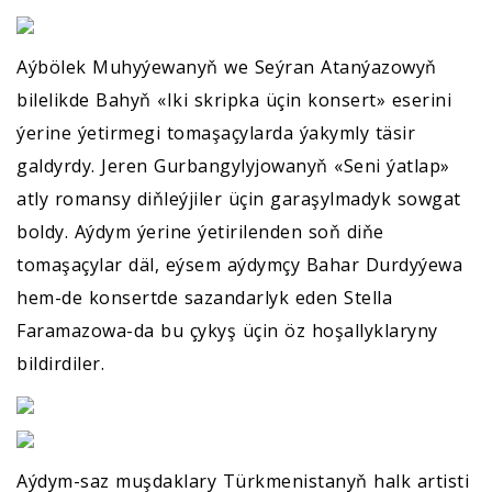
Aýbölek Muhyýewanyň we Seýran Atanýazowyň
bilelikde Bahyň «Iki skripka üçin konsert» eserini
ýerine ýetirmegi tomaşaçylarda ýakymly täsir
galdyrdy. Jeren Gurbangylyjowanyň «Seni ýatlap»
atly romansy diňleýjiler üçin garaşylmadyk sowgat
boldy. Aýdym ýerine ýetirilenden soň diňe
tomaşaçylar däl, eýsem aýdymçy Bahar Durdyýewa
hem-de konsertde sazandarlyk eden Stella
Faramazowa-da bu çykyş üçin öz hoşallyklaryny
bildirdiler.
Aýdym-saz muşdaklary Türkmenistanyň halk artisti