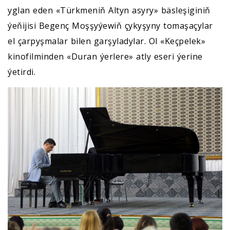
yglan eden «Türkmeniň Altyn asyry» bäsleşiginiň
ýeňijisi Begenç Moşşyýewiň çykyşyny tomaşaçylar
el çarpyşmalar bilen garşyladylar. Ol «Keçpelek»
kinofilminden «Duran ýerlere» atly eseri ýerine
ýetirdi.