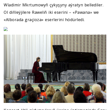
Wladimir Mkrtumowyň çykyşyny aýratyn bellediler.
Ol diňleýjilere Raweliň iki eserini – «Pawana» we
«Alborada graçioza» eserlerini hödürledi.