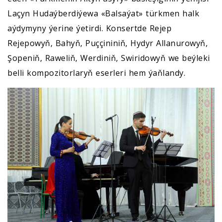
Laçyn Hudaýberdiýewa «Balsaýat» türkmen halk
aýdymyny ýerine ýetirdi. Konsertde Rejep
Rejepowyň, Bahyň, Puççininiň, Hydyr Allanurowyň,
Şopeniň, Raweliň, Werdiniň, Swiridowyň we beýleki
belli kompozitorlaryň eserleri hem ýaňlandy.