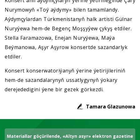
Konsert ähli aýdymçylaryň ýerine ýetirmeginde Çary
Nurymowyň «Toý aýdymy» bilen tamamlandy.
Aýdymçylardan Türkmenistanyň halk artisti Gülnar
Nuryýewa hem-de Begenç Moşşyýew çykyş etdiler.
Stella Faramazowa, Enejan Nuryýewa, Maýa
Beýmanowa, Aşyr Aşyrow konsertde sazandarlyk
etdiler.
Konsert konserwatoriýanyň ýerine ýetirijileriniň
hem-de sazandalarynyň ussatlygynyň ýokary
derejededigini ýene bir gezek görkezdi.
Tamara Glazunowa
Materiallar göçürilende, «Altyn asyr» elektron gazetine