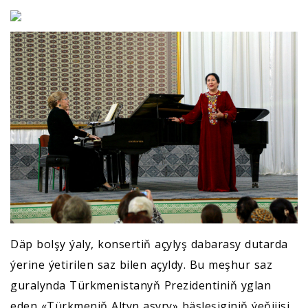
Däp bolşy ýaly, konsertiň açylyş dabarasy dutarda
ýerine ýetirilen saz bilen açyldy. Bu meşhur saz
guralynda Türkmenistanyň Prezidentiniň yglan
eden «Türkmeniň Altyn asyry» bäsleşiginiň ýeňijisi