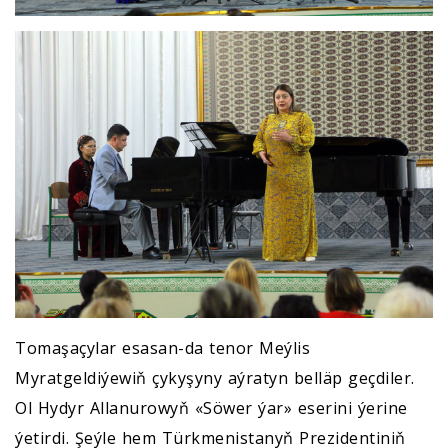
Tomaşaçylar esasan-da tenor Meýlis
Myratgeldiýewiň çykyşyny aýratyn belläp geçdiler.
Ol Hydyr Allanurowyň «Söwer ýar» eserini ýerine
ýetirdi. Şeýle hem Türkmenistanyň Prezidentiniň