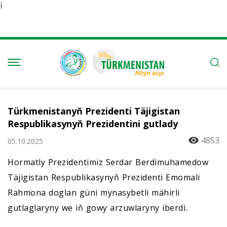
Ï
Türkmenistanyň Prezidenti Täjigistan
Respublikasynyň Prezidentini gutlady
4853
05.10.2025
Hormatly Prezidentimiz Serdar Berdimuhamedow
Täjigistan Respublikasynyň Prezidenti Emomali
Rahmona doglan güni mynasybetli mähirli
gutlaglaryny we iň gowy arzuwlaryny iberdi.