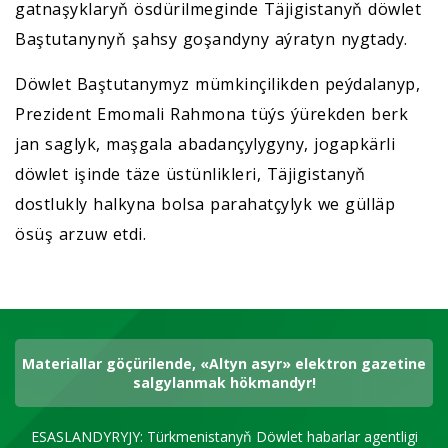
gatnaşyklaryň ösdürilmeginde Täjigistanyň döwlet
Baştutanynyň şahsy goşandyny aýratyn nygtady.
Döwlet Baştutanymyz mümkinçilikden peýdalanyp,
Prezident Emomali Rahmona tüýs ýürekden berk
jan saglyk, maşgala abadançylygyny, jogapkärli
döwlet işinde täze üstünlikleri, Täjigistanyň
dostlukly halkyna bolsa parahatçylyk we gülläp
ösüş arzuw etdi.
Materiallar göçürilende, «Altyn asyr» elektron gazetine
salgylanmak hökmandyr!
ESASLANDYRYJY: Türkmenistanyň Döwlet habarlar agentligi