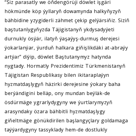
“Siz parasatly we öňdengörüji döwlet işgäri
hökmünde köp ýyllaryň dowamynda halkyňyzyň
bähbidine yzygiderli zähmet çekip gelýärsiňiz. Siziň
baştutanlygyňyzda Täjigistanyň ykdysadyýeti
durnukly ösýär, ilatyň ýaşaýyş-durmuş derejesi
ýokarlanýar, ýurduň halkara giňişlikdäki at-abraýy
artýar” diýip, döwlet Baştutanymyz hatynda
nygtady. Hormatly Prezidentimiz Türkmenistanyň
Täjigistan Respublikasy bilen ikitaraplaýyn
hyzmatdaşlygyň häzirki derejesine ýokary baha
berýändigini belläp, ony mundan beýläk-de
ösdürmäge ygrarlydygyny we ýurtlarymyzyň
arasyndaky özara bähbitli hyzmatdaşlygy
giňeltmäge gönükdirilen başlangyçlary goldamaga
taýýardygyny tassyklady hem-de dostlukly