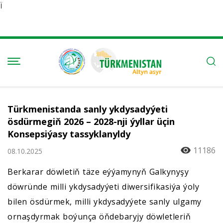
Ï
Türkmenistanda sanly ykdysadyýeti
ösdürmegiň 2026 – 2028-nji ýyllar üçin
Konsepsiýasy tassyklanyldy
11186
08.10.2025
Berkarar döwletiň täze eýýamynyň Galkynyşy
döwründe milli ykdysadyýeti diwersifikasiýa ýoly
bilen ösdürmek, milli ykdysadyýete sanly ulgamy
ornaşdyrmak boýunça öňdebaryjy döwletleriň