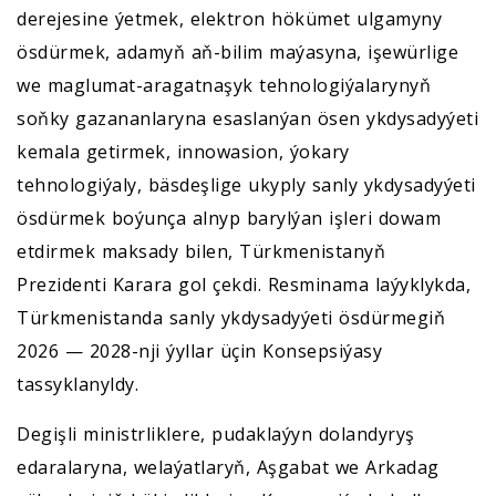
derejesine ýetmek, elektron hökümet ulgamyny
ösdürmek, adamyň aň-bilim maýasyna, işewürlige
we maglumat-aragatnaşyk tehnologiýalarynyň
soňky gazananlaryna esaslanýan ösen ykdysadyýeti
kemala getirmek, innowasion, ýokary
tehnologiýaly, bäsdeşlige ukyply sanly ykdysadyýeti
ösdürmek boýunça alnyp barylýan işleri dowam
etdirmek maksady bilen, Türkmenistanyň
Prezidenti Karara gol çekdi. Resminama laýyklykda,
Türkmenistanda sanly ykdysadyýeti ösdürmegiň
2026 — 2028-nji ýyllar üçin Konsepsiýasy
tassyklanyldy.
Degişli ministrliklere, pudaklaýyn dolandyryş
edaralaryna, welaýatlaryň, Aşgabat we Arkadag