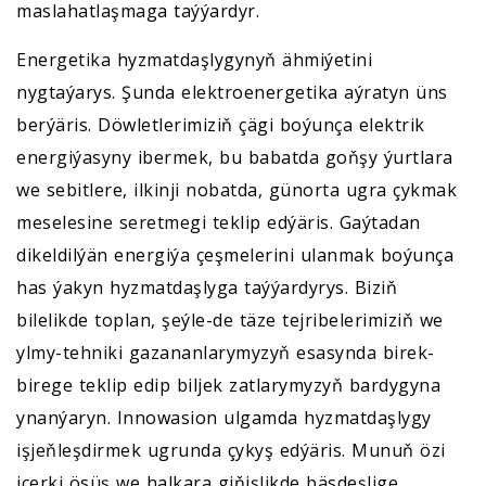
maslahatlaşmaga taýýardyr.
Energetika hyzmatdaşlygynyň ähmiýetini
nygtaýarys. Şunda elektroenergetika aýratyn üns
berýäris. Döwletlerimiziň çägi boýunça elektrik
energiýasyny ibermek, bu babatda goňşy ýurtlara
we sebitlere, ilkinji nobatda, günorta ugra çykmak
meselesine seretmegi teklip edýäris. Gaýtadan
dikeldilýän energiýa çeşmelerini ulanmak boýunça
has ýakyn hyzmatdaşlyga taýýardyrys. Biziň
bilelikde toplan, şeýle-de täze tejribelerimiziň we
ylmy-tehniki gazananlarymyzyň esasynda birek-
birege teklip edip biljek zatlarymyzyň bardygyna
ynanýaryn. Innowasion ulgamda hyzmatdaşlygy
işjeňleşdirmek ugrunda çykyş edýäris. Munuň özi
içerki ösüş we halkara giňişlikde bäsdeşlige