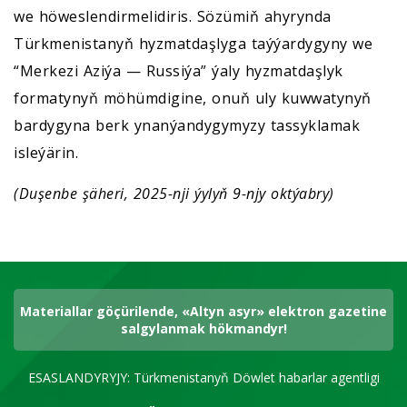
we höweslendirmelidiris. Sözümiň ahyrynda
Türkmenistanyň hyzmatdaşlyga taýýardygyny we
“Merkezi Aziýa — Russiýa” ýaly hyzmatdaşlyk
formatynyň möhümdigine, onuň uly kuwwatynyň
bardygyna berk ynanýandygymyzy tassyklamak
isleýärin.
(Duşenbe şäheri, 2025-nji ýylyň 9-njy oktýabry)
Materiallar göçürilende, «Altyn asyr» elektron gazetine
salgylanmak hökmandyr!
ESASLANDYRYJY: Türkmenistanyň Döwlet habarlar agentligi