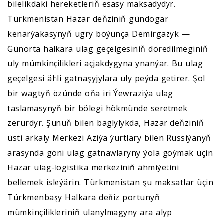
bilelikdäki hereketleriň esasy maksadydyr.
Türkmenistan Hazar deňziniň gündogar
kenarýakasynyň ugry boýunça Demirgazyk —
Günorta halkara ulag geçelgesiniň döredilmeginiň
uly mümkinçilikleri açjakdygyna ynanýar. Bu ulag
geçelgesi ähli gatnaşyjylara uly peýda getirer. Şol
bir wagtyň özünde oňa iri Ýewraziýa ulag
taslamasynyň bir bölegi hökmünde seretmek
zerurdyr. Şunuň bilen baglylykda, Hazar deňziniň
üsti arkaly Merkezi Aziýa ýurtlary bilen Russiýanyň
arasynda göni ulag gatnawlaryny ýola goýmak üçin
Hazar ulag-logistika merkeziniň ähmiýetini
bellemek isleýärin. Türkmenistan şu maksatlar üçin
Türkmenbaşy Halkara deňiz portunyň
mümkinçilikleriniň ulanylmagyny ara alyp