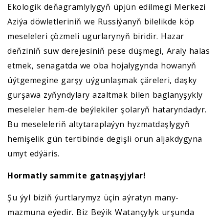
Ekologik deňagramlylygyň üpjün edilmegi Merkezi
Aziýa döwletleriniň we Russiýanyň bilelikde köp
meseleleri çözmeli ugurlarynyň biridir. Hazar
deňziniň suw derejesiniň pese düşmegi, Araly halas
etmek, senagatda we oba hojalygynda howanyň
üýtgemegine garşy uýgunlaşmak çäreleri, daşky
gurşawa zyňyndylary azaltmak bilen baglanyşykly
meseleler hem-de beýlekiler şolaryň hataryndadyr.
Bu meseleleriň altytaraplaýyn hyzmatdaşlygyň
hemişelik gün tertibinde degişli orun aljakdygyna
umyt edýäris.
Hormatly sammite gatnaşyjylar!
Şu ýyl biziň ýurtlarymyz üçin aýratyn many-
mazmuna eýedir. Biz Beýik Watançylyk urşunda