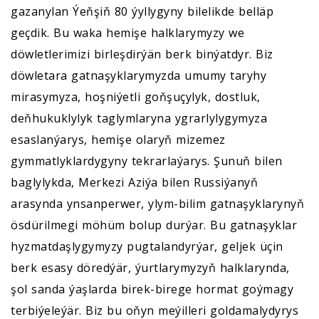
gazanylan Ýeňşiň 80 ýyllygyny bilelikde belläp
geçdik. Bu waka hemişe halklarymyzy we
döwletlerimizi birleşdirýän berk binýatdyr. Biz
döwletara gatnaşyklarymyzda umumy taryhy
mirasymyza, hoşniýetli goňşuçylyk, dostluk,
deňhukuklylyk taglymlaryna ygrarlylygymyza
esaslanýarys, hemişe olaryň mizemez
gymmatlyklardygyny tekrarlaýarys. Şunuň bilen
baglylykda, Merkezi Aziýa bilen Russiýanyň
arasynda ynsanperwer, ylym-bilim gatnaşyklarynyň
ösdürilmegi möhüm bolup durýar. Bu gatnaşyklar
hyzmatdaşlygymyzy pugtalandyrýar, geljek üçin
berk esasy döredýär, ýurtlarymyzyň halklarynda,
şol sanda ýaşlarda birek-birege hormat goýmagy
terbiýeleýär. Biz bu oňyn meýilleri goldamalydyrys