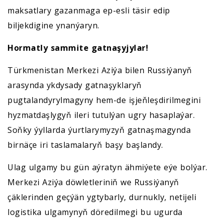
maksatlary gazanmaga ep-esli täsir edip
biljekdigine ynanýaryn.
Hormatly sammite gatnaşyjylar!
Türkmenistan Merkezi Aziýa bilen Russiýanyň
arasynda ykdysady gatnaşyklaryň
pugtalandyrylmagyny hem-de işjeňleşdirilmegini
hyzmatdaşlygyň ileri tutulýan ugry hasaplaýar.
Soňky ýyllarda ýurtlarymyzyň gatnaşmagynda
birnäçe iri taslamalaryň başy başlandy.
Ulag ulgamy bu gün aýratyn ähmiýete eýe bolýar.
Merkezi Aziýa döwletleriniň we Russiýanyň
çäklerinden geçýän ygtybarly, durnukly, netijeli
logistika ulgamynyň döredilmegi bu ugurda