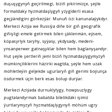
duşuşygynyň geçirilmegi, biziň pikirimizçe, şeýle
formatdaky hyzmatdaşlygyň yzygiderli esasa
geçýändigini görkezýär. Munuň özi kanunalaýykdyr.
Merkezi Aziýa we Russiýa diňe bir giň geografik
giňişligi emele getirmek bilen çäklenmän, eýsem,
köpasyrlyk taryhy, syýasy, ykdysady, medeni-
ynsanperwer gatnaşyklar bilen hem baglanyşandyr.
Hut şeýle şertleriň jemi biziň hyzmatdaşlygymyzyň
mümkinçiliklerini häzirki wagtda, şeýle hem uzak
möhletleýin geljekde ugurlaryň giň gerimi boýunça
ösdürmek üçin berk esas bolup durýar.
Merkezi Aziýada durnuklylygy, howpsuzlygy
pugtalandyrmak babatda bilelikdäki işimiz
ýurtlarymyzyň hyzmatdaşlygynyň möhüm ugry