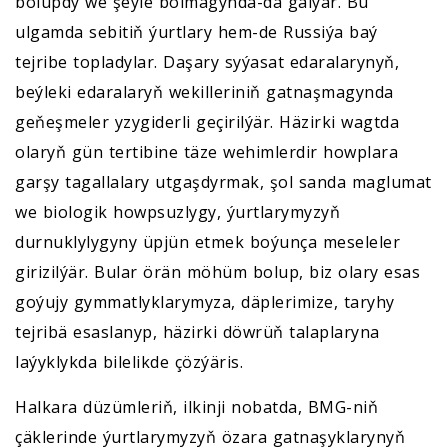
bolupdy we şeýle bolmagynda-da galýar. Bu
ulgamda sebitiň ýurtlary hem-de Russiýa baý
tejribe topladylar. Daşary syýasat edaralarynyň,
beýleki edaralaryň wekilleriniň gatnaşmagynda
geňeşmeler yzygiderli geçirilýär. Häzirki wagtda
olaryň gün tertibine täze wehimlerdir howplara
garşy tagallalary utgaşdyrmak, şol sanda maglumat
we biologik howpsuzlygy, ýurtlarymyzyň
durnuklylygyny üpjün etmek boýunça meseleler
girizilýär. Bular örän möhüm bolup, biz olary esas
goýujy gymmatlyklarymyza, däplerimize, taryhy
tejribä esaslanyp, häzirki döwrüň talaplaryna
laýyklykda bilelikde çözýäris.
Halkara düzümleriň, ilkinji nobatda, BMG-niň
çäklerinde ýurtlarymyzyň özara gatnaşyklarynyň