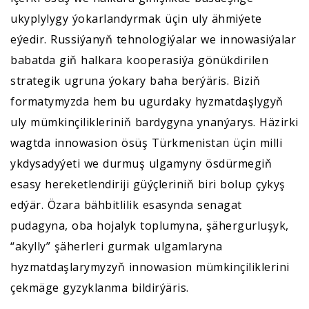
ukyplylygy ýokarlandyrmak üçin uly ähmiýete
eýedir. Russiýanyň tehnologiýalar we innowasiýalar
babatda giň halkara kooperasiýa gönükdirilen
strategik ugruna ýokary baha berýäris. Biziň
formatymyzda hem bu ugurdaky hyzmatdaşlygyň
uly mümkinçilikleriniň bardygyna ynanýarys. Häzirki
wagtda innowasion ösüş Türkmenistan üçin milli
ykdysadyýeti we durmuş ulgamyny ösdürmegiň
esasy hereketlendiriji güýçleriniň biri bolup çykyş
edýär. Özara bähbitlilik esasynda senagat
pudagyna, oba hojalyk toplumyna, şähergurluşyk,
“akylly” şäherleri gurmak ulgamlaryna
hyzmatdaşlarymyzyň innowasion mümkinçiliklerini
çekmäge gyzyklanma bildirýäris.