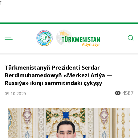
Ï
Türkmenistanyň Prezidenti Serdar
Berdimuhamedowyň «Merkezi Aziýa —
Russiýa» ikinji sammitindäki çykyşy
4587
09.10.2025