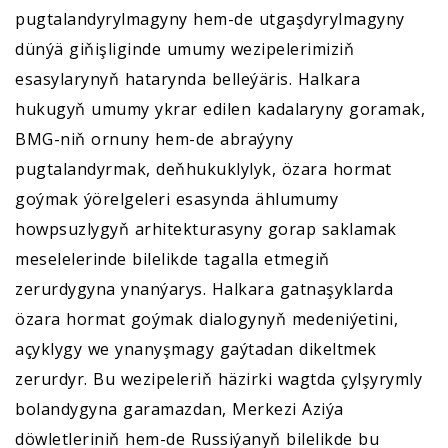
pugtalandyrylmagyny hem-de utgaşdyrylmagyny
dünýä giňişliginde umumy wezipelerimiziň
esasylarynyň hatarynda belleýäris. Halkara
hukugyň umumy ykrar edilen kadalaryny goramak,
BMG-niň ornuny hem-de abraýyny
pugtalandyrmak, deňhukuklylyk, özara hormat
goýmak ýörelgeleri esasynda ählumumy
howpsuzlygyň arhitekturasyny gorap saklamak
meselelerinde bilelikde tagalla etmegiň
zerurdygyna ynanýarys. Halkara gatnaşyklarda
özara hormat goýmak dialogynyň medeniýetini,
açyklygy we ynanyşmagy gaýtadan dikeltmek
zerurdyr. Bu wezipeleriň häzirki wagtda çylşyrymly
bolandygyna garamazdan, Merkezi Aziýa
döwletleriniň hem-de Russiýanyň bilelikde bu