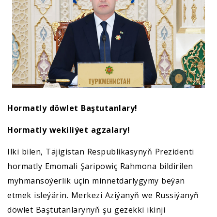
Hormatly döwlet Baştutanlary!
Hormatly wekiliýet agzalary!
Ilki bilen, Täjigistan Respublikasynyň Prezidenti
hormatly Emomali Şaripowiç Rahmona bildirilen
myhmansöýerlik üçin minnetdarlygymy beýan
etmek isleýärin. Merkezi Aziýanyň we Russiýanyň
döwlet Baştutanlarynyň şu gezekki ikinji