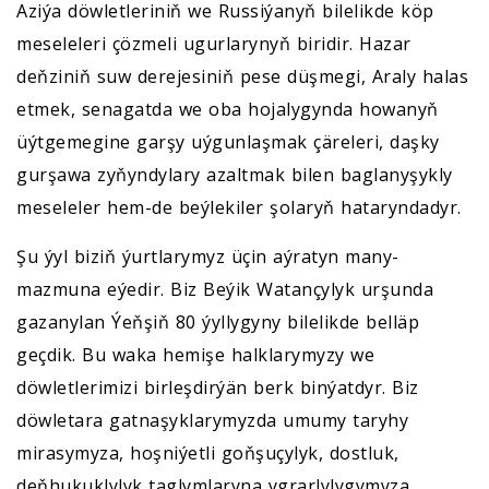
Aziýa döwletleriniň we Russiýanyň bilelikde köp
meseleleri çözmeli ugurlarynyň biridir. Hazar
deňziniň suw derejesiniň pese düşmegi, Araly halas
etmek, senagatda we oba hojalygynda howanyň
üýtgemegine garşy uýgunlaşmak çäreleri, daşky
gurşawa zyňyndylary azaltmak bilen baglanyşykly
meseleler hem-de beýlekiler şolaryň hataryndadyr.
Şu ýyl biziň ýurtlarymyz üçin aýratyn many-
mazmuna eýedir. Biz Beýik Watançylyk urşunda
gazanylan Ýeňşiň 80 ýyllygyny bilelikde belläp
geçdik. Bu waka hemişe halklarymyzy we
döwletlerimizi birleşdirýän berk binýatdyr. Biz
döwletara gatnaşyklarymyzda umumy taryhy
mirasymyza, hoşniýetli goňşuçylyk, dostluk,
deňhukuklylyk taglymlaryna ygrarlylygymyza