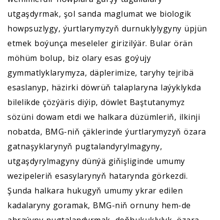
utgaşdyrmak, şol sanda maglumat we biologik
howpsuzlygy, ýurtlarymyzyň durnuklylygyny üpjün
etmek boýunça meseleler girizilýär. Bular örän
möhüm bolup, biz olary esas goýujy
gymmatlyklarymyza, däplerimize, taryhy tejribä
esaslanyp, häzirki döwrüň talaplaryna laýyklykda
bilelikde çözýäris diýip, döwlet Baştutanymyz
sözüni dowam etdi we halkara düzümleriň, ilkinji
nobatda, BMG-niň çäklerinde ýurtlarymyzyň özara
gatnaşyklarynyň pugtalandyrylmagyny,
utgaşdyrylmagyny dünýä giňişliginde umumy
wezipeleriň esasylarynyň hatarynda görkezdi.
Şunda halkara hukugyň umumy ykrar edilen
kadalaryny goramak, BMG-niň ornuny hem-de
abraýyny pugtalandyrmak, deňhukuklylyk, özara