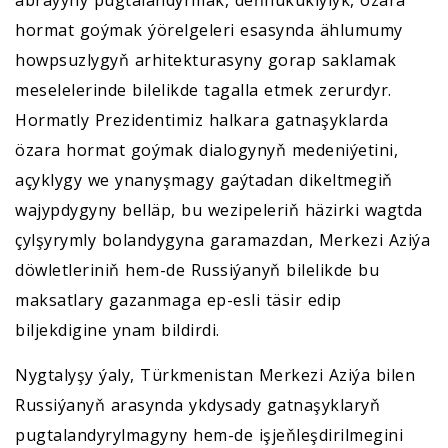
hormat goýmak ýörelgeleri esasynda ählumumy
howpsuzlygyň arhitekturasyny gorap saklamak
meselelerinde bilelikde tagalla etmek zerurdyr.
Hormatly Prezidentimiz halkara gatnaşyklarda
özara hormat goýmak dialogynyň medeniýetini,
açyklygy we ynanyşmagy gaýtadan dikeltmegiň
wajypdygyny belläp, bu wezipeleriň häzirki wagtda
çylşyrymly bolandygyna garamazdan, Merkezi Aziýa
döwletleriniň hem-de Russiýanyň bilelikde bu
maksatlary gazanmaga ep-esli täsir edip
biljekdigine ynam bildirdi.
Nygtalyşy ýaly, Türkmenistan Merkezi Aziýa bilen
Russiýanyň arasynda ykdysady gatnaşyklaryň
pugtalandyrylmagyny hem-de işjeňleşdirilmegini