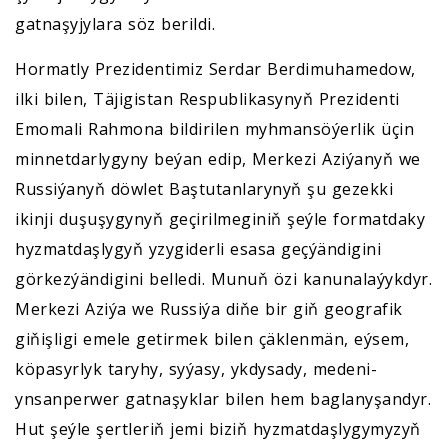
gatnaşyjylara söz berildi.
Hormatly Prezidentimiz Serdar Berdimuhamedow,
ilki bilen, Täjigistan Respublikasynyň Prezidenti
Emomali Rahmona bildirilen myhmansöýerlik üçin
minnetdarlygyny beýan edip, Merkezi Aziýanyň we
Russiýanyň döwlet Baştutanlarynyň şu gezekki
ikinji duşuşygynyň geçirilmeginiň şeýle formatdaky
hyzmatdaşlygyň yzygiderli esasa geçýändigini
görkezýändigini belledi. Munuň özi kanunalaýykdyr.
Merkezi Aziýa we Russiýa diňe bir giň geografik
giňişligi emele getirmek bilen çäklenmän, eýsem,
köpasyrlyk taryhy, syýasy, ykdysady, medeni-
ynsanperwer gatnaşyklar bilen hem baglanyşandyr.
Hut şeýle şertleriň jemi biziň hyzmatdaşlygymyzyň