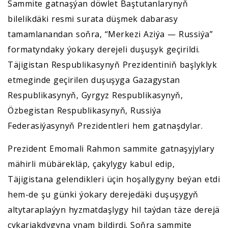
Sammite gatnaşýan döwlet Baştutanlarynyň
bilelikdäki resmi surata düşmek dabarasy
tamamlanandan soňra, “Merkezi Aziýa — Russiýa”
formatyndaky ýokary derejeli duşuşyk geçirildi.
Täjigistan Respublikasynyň Prezidentiniň başlyklyk
etmeginde geçirilen duşuşyga Gazagystan
Respublikasynyň, Gyrgyz Respublikasynyň,
Özbegistan Respublikasynyň, Russiýa
Federasiýasynyň Prezidentleri hem gatnaşdylar.
Prezident Emomali Rahmon sammite gatnaşyjylary
mähirli mübärekläp, çakylygy kabul edip,
Täjigistana gelendikleri üçin hoşallygyny beýan etdi
hem-de şu günki ýokary derejedäki duşuşygyň
altytaraplaýyn hyzmatdaşlygy hil taýdan täze derejä
çykarjakdygyna ynam bildirdi. Soňra sammite