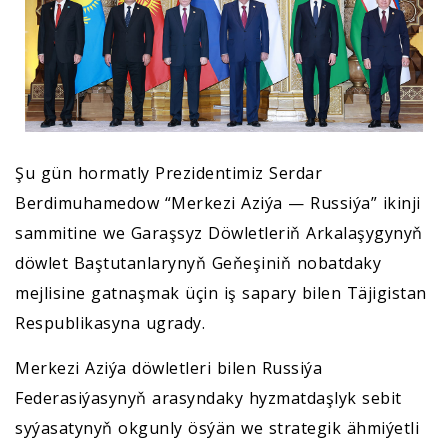
Şu gün hormatly Prezidentimiz Serdar
Berdimuhamedow “Merkezi Aziýa — Russiýa” ikinji
sammitine we Garaşsyz Döwletleriň Arkalaşygynyň
döwlet Baştutanlarynyň Geňeşiniň nobatdaky
mejlisine gatnaşmak üçin iş sapary bilen Täjigistan
Respublikasyna ugrady.
Merkezi Aziýa döwletleri bilen Russiýa
Federasiýasynyň arasyndaky hyzmatdaşlyk sebit
syýasatynyň okgunly ösýän we strategik ähmiýetli