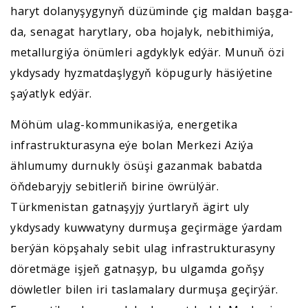
haryt dolanyşygynyň düzüminde çig maldan başga-
da, senagat harytlary, oba hojalyk, nebithimiýa,
metallurgiýa önümleri agdyklyk edýär. Munuň özi
ykdysady hyzmatdaşlygyň köpugurly häsiýetine
şaýatlyk edýär.
Möhüm ulag-kommunikasiýa, energetika
infrastrukturasyna eýe bolan Merkezi Aziýa
ählumumy durnukly ösüşi gazanmak babatda
öňdebaryjy sebitleriň birine öwrülýär.
Türkmenistan gatnaşyjy ýurtlaryň ägirt uly
ykdysady kuwwatyny durmuşa geçirmäge ýardam
berýän köpşahaly sebit ulag infrastrukturasyny
döretmäge işjeň gatnaşyp, bu ulgamda goňşy
döwletler bilen iri taslamalary durmuşa geçirýär.