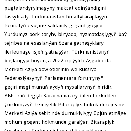
pugtalandyrylmagyny maksat edinýändigini
tassyklady. Türkmenistan bu altytaraplaýyn
formatyň ösüşine saldamly goşant goşýar.
Ýurdumyz berk taryhy binýada, hyzmatdaşlygyň baý
tejribesine esaslanýan özara gatnaşyklary
ilerletmäge işjeň gatnaşýar. Türkmenistanyň
başlangyjy boýunça 2022-nji ýylda Aşgabatda
Merkezi Aziýa döwletleriniň we Russiýa
Federasiýasynyň Parlamentara forumynyň
geçirilmegi munuň aýdyň mysallarynyň biridir.
BMG-niň degişli Kararnamalary bilen berkidilen
ýurdumyzyň hemişelik Bitaraplyk hukuk derejesine
Merkezi Aziýa sebitinde durnuklylygy üpjün etmäge
möhüm goşant hökmünde garalýar. Bitaraplyk
ýörelgeleri Türkmenistana ähli gyzyklanma