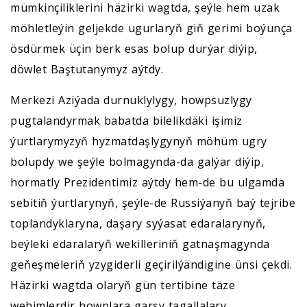
mümkinçiliklerini häzirki wagtda, şeýle hem uzak
möhletleýin geljekde ugurlaryň giň gerimi boýunça
ösdürmek üçin berk esas bolup durýar diýip,
döwlet Baştutanymyz aýtdy.
Merkezi Aziýada durnuklylygy, howpsuzlygy
pugtalandyrmak babatda bilelikdäki işimiz
ýurtlarymyzyň hyzmatdaşlygynyň möhüm ugry
bolupdy we şeýle bolmagynda-da galýar diýip,
hormatly Prezidentimiz aýtdy hem-de bu ulgamda
sebitiň ýurtlarynyň, şeýle-de Russiýanyň baý tejribe
toplandyklaryna, daşary syýasat edaralarynyň,
beýleki edaralaryň wekilleriniň gatnaşmagynda
geňeşmeleriň yzygiderli geçirilýändigine ünsi çekdi.
Häzirki wagtda olaryň gün tertibine täze
wehimlerdir howplara garşy tagallalary