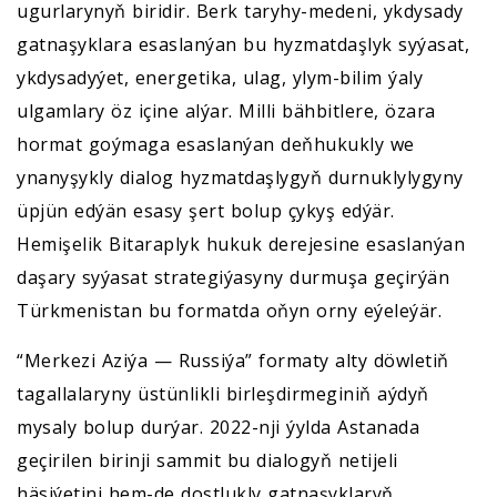
ugurlarynyň biridir. Berk taryhy-medeni, ykdysady
gatnaşyklara esaslanýan bu hyzmatdaşlyk syýasat,
ykdysadyýet, energetika, ulag, ylym-bilim ýaly
ulgamlary öz içine alýar. Milli bähbitlere, özara
hormat goýmaga esaslanýan deňhukukly we
ynanyşykly dialog hyzmatdaşlygyň durnuklylygyny
üpjün edýän esasy şert bolup çykyş edýär.
Hemişelik Bitaraplyk hukuk derejesine esaslanýan
daşary syýasat strategiýasyny durmuşa geçirýän
Türkmenistan bu formatda oňyn orny eýeleýär.
“Merkezi Aziýa — Russiýa” formaty alty döwletiň
tagallalaryny üstünlikli birleşdirmeginiň aýdyň
mysaly bolup durýar. 2022-nji ýylda Astanada
geçirilen birinji sammit bu dialogyň netijeli
häsiýetini hem-de dostlukly gatnaşyklaryň