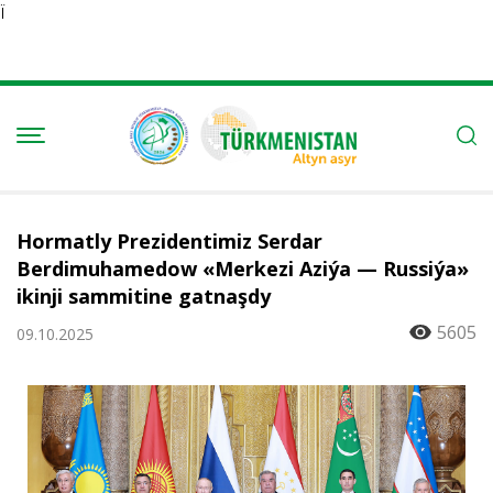
Ï
Hormatly Prezidentimiz Serdar
Berdimuhamedow «Merkezi Aziýa — Russiýa»
ikinji sammitine gatnaşdy
5605
09.10.2025