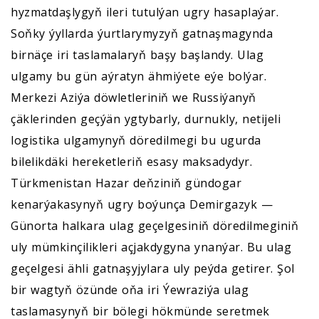
hyzmatdaşlygyň ileri tutulýan ugry hasaplaýar.
Soňky ýyllarda ýurtlarymyzyň gatnaşmagynda
birnäçe iri taslamalaryň başy başlandy. Ulag
ulgamy bu gün aýratyn ähmiýete eýe bolýar.
Merkezi Aziýa döwletleriniň we Russiýanyň
çäklerinden geçýän ygtybarly, durnukly, netijeli
logistika ulgamynyň döredilmegi bu ugurda
bilelikdäki hereketleriň esasy maksadydyr.
Türkmenistan Hazar deňziniň gündogar
kenarýakasynyň ugry boýunça Demirgazyk —
Günorta halkara ulag geçelgesiniň döredilmeginiň
uly mümkinçilikleri açjakdygyna ynanýar. Bu ulag
geçelgesi ähli gatnaşyjylara uly peýda getirer. Şol
bir wagtyň özünde oňa iri Ýewraziýa ulag
taslamasynyň bir bölegi hökmünde seretmek