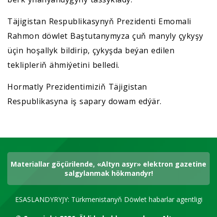
Täjigistan Respublikasynyň Prezidenti Emomali
Rahmon döwlet Baştutanymyza çuň manyly çykyşy
üçin hoşallyk bildirip, çykyşda beýan edilen
teklipleriň ähmiýetini belledi.
Hormatly Prezidentimiziň Täjigistan
Respublikasyna iş sapary dowam edýär.
Materiallar göçürilende, «Altyn asyr» elektron gazetine
salgylanmak hökmandyr!
ESASLANDYRYJY: Türkmenistanyň Döwlet habarlar agentligi