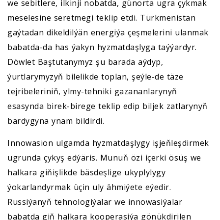
we sebitlere, ilkinji nobatda, günorta ugra çykmak
meselesine seretmegi teklip etdi. Türkmenistan
gaýtadan dikeldilýän energiýa çeşmelerini ulanmak
babatda-da has ýakyn hyzmatdaşlyga taýýardyr.
Döwlet Baştutanymyz şu barada aýdyp,
ýurtlarymyzyň bilelikde toplan, şeýle-de täze
tejribeleriniň, ylmy-tehniki gazananlarynyň
esasynda birek-birege teklip edip biljek zatlarynyň
bardygyna ynam bildirdi.
Innowasion ulgamda hyzmatdaşlygy işjeňleşdirmek
ugrunda çykyş edýäris. Munuň özi içerki ösüş we
halkara giňişlikde bäsdeşlige ukyplylygy
ýokarlandyrmak üçin uly ähmiýete eýedir.
Russiýanyň tehnologiýalar we innowasiýalar
babatda giň halkara kooperasiýa gönükdirilen