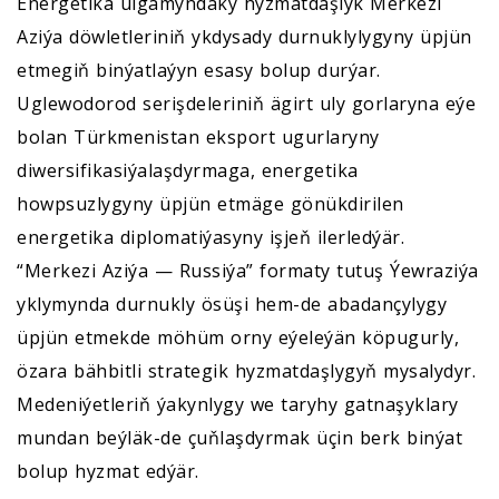
Energetika ulgamyndaky hyzmatdaşlyk Merkezi
Aziýa döwletleriniň ykdysady durnuklylygyny üpjün
etmegiň binýatlaýyn esasy bolup durýar.
Uglewodorod serişdeleriniň ägirt uly gorlaryna eýe
bolan Türkmenistan eksport ugurlaryny
diwersifikasiýalaşdyrmaga, energetika
howpsuzlygyny üpjün etmäge gönükdirilen
energetika diplomatiýasyny işjeň ilerledýär.
“Merkezi Aziýa — Russiýa” formaty tutuş Ýewraziýa
yklymynda durnukly ösüşi hem-de abadançylygy
üpjün etmekde möhüm orny eýeleýän köpugurly,
özara bähbitli strategik hyzmatdaşlygyň mysalydyr.
Medeniýetleriň ýakynlygy we taryhy gatnaşyklary
mundan beýläk-de çuňlaşdyrmak üçin berk binýat
bolup hyzmat edýär.