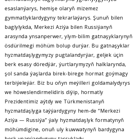
esaslanýarys, hemişe olaryň mizemez
gymmatlyklardygyny tekrarlaýarys. Şunuň bilen
baglylykda, Merkezi Aziýa bilen Russiýanyň
arasynda ynsanperwer, ylym-bilim gatnaşyklarynyň
ösdürilmegi möhüm bolup durýar. Bu gatnaşyklar
hyzmatdaşlygymyzy pugtalandyrýar, geljek üçin
berk esasy döredýär, ýurtlarymyzyň halklarynda,
şol sanda ýaşlarda birek-birege hormat goýmagy
terbiýeleýär. Biz bu oňyn meýilleri goldamalydyrys
we höweslendirmelidiris diýip, hormatly
Prezidentimiz aýtdy we Türkmenistanyň
hyzmatdaşlyga taýýardygyny hem-de “Merkezi
Aziýa — Russiýa” ýaly hyzmatdaşlyk formatynyň
möhümdigine, onuň uly kuwwatynyň bardygyna
berk ynanýandygyny tassyklady.