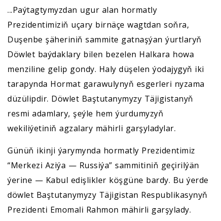
...Paýtagtymyzdan ugur alan hormatly
Prezidentimiziň uçary birnäçe wagtdan soňra,
Duşenbe şäheriniň sammite gatnaşýan ýurtlaryň
Döwlet baýdaklary bilen bezelen Halkara howa
menziline gelip gondy. Haly düşelen ýodajygyň iki
tarapynda Hormat garawulynyň esgerleri nyzama
düzülipdir. Döwlet Baştutanymyzy Täjigistanyň
resmi adamlary, şeýle hem ýurdumyzyň
wekiliýetiniň agzalary mähirli garşyladylar.
Günüň ikinji ýarymynda hormatly Prezidentimiz
“Merkezi Aziýa — Russiýa” sammitiniň geçirilýän
ýerine — Kabul edişlikler köşgüne bardy. Bu ýerde
döwlet Baştutanymyzy Täjigistan Respublikasynyň
Prezidenti Emomali Rahmon mähirli garşylady.