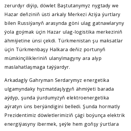
zerurdyr diýip, döwlet Baştutanymyz nygtady we
Hazar deňziniň üsti arkaly Merkezi Aziýa ýurtlary
bilen Russiýanyň arasynda göni ulag gatnawlaryny
ýola goýmak üçin Hazar ulag-logistika merkeziniň
ähmiýetine ünsi çekdi. Türkmenistan şu maksatlar
üçin Türkmenbaşy Halkara deňiz portunyň
mümkinçilikleriniň ulanylmagyny ara alyp
maslahatlaşmaga taýýardyr.
Arkadagly Gahryman Serdarymyz energetika
ulgamyndaky hyzmatdaşlygyň ähmiýeti barada
aýdyp, şunda ýurdumyzyň elektroenergetika
aýratyn üns berýändigini belledi. Şunda hormatly
Prezidentimiz döwletlerimiziň çägi boýunça elektrik
energiýasyny ibermek, şeýle hem goňşy ýurtlara