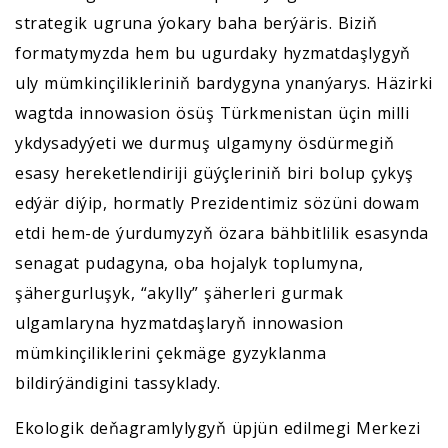
strategik ugruna ýokary baha berýäris. Biziň
formatymyzda hem bu ugurdaky hyzmatdaşlygyň
uly mümkinçilikleriniň bardygyna ynanýarys. Häzirki
wagtda innowasion ösüş Türkmenistan üçin milli
ykdysadyýeti we durmuş ulgamyny ösdürmegiň
esasy hereketlendiriji güýçleriniň biri bolup çykyş
edýär diýip, hormatly Prezidentimiz sözüni dowam
etdi hem-de ýurdumyzyň özara bähbitlilik esasynda
senagat pudagyna, oba hojalyk toplumyna,
şähergurluşyk, “akylly” şäherleri gurmak
ulgamlaryna hyzmatdaşlaryň innowasion
mümkinçiliklerini çekmäge gyzyklanma
bildirýändigini tassyklady.
Ekologik deňagramlylygyň üpjün edilmegi Merkezi