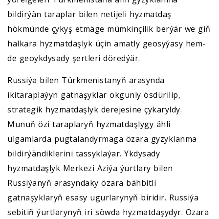
bildirýän taraplar bilen netijeli hyzmatdaş
hökmünde çykyş etmäge mümkinçilik berýär we giň
halkara hyzmatdaşlyk üçin amatly geosyýasy hem-
de geoykdysady şertleri döredýär.
Russiýa bilen Türkmenistanyň arasynda
ikitaraplaýyn gatnaşyklar okgunly ösdürilip,
strategik hyzmatdaşlyk derejesine çykaryldy.
Munuň özi taraplaryň hyzmatdaşlygy ähli
ulgamlarda pugtalandyrmaga özara gyzyklanma
bildirýändiklerini tassyklaýar. Ykdysady
hyzmatdaşlyk Merkezi Aziýa ýurtlary bilen
Russiýanyň arasyndaky özara bähbitli
gatnaşyklaryň esasy ugurlarynyň biridir. Russiýa
sebitiň ýurtlarynyň iri söwda hyzmatdaşydyr. Özara