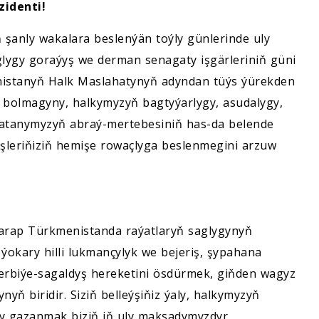
identi!
 şanly wakalara beslenýän toýly günlerinde uly
glygy goraýyş we derman senagaty işgärleriniň güni
istanyň Halk Maslahatynyň adyndan tüýs ýürekden
k bolmagyny, halkymyzyň bagtyýarlygy, asudalygy,
Watanymyzyň abraý-mertebesiniň has-da belende
şleriňiziň hemişe rowaçlyga beslenmegini arzuw
tarap Türkmenistanda raýatlaryň saglygynyň
okary hilli lukmançylyk we bejeriş, şypahana
erbiýe-sagaldyş hereketini ösdürmek, giňden wagyz
nyň biridir. Siziň belleýşiňiz ýaly, halkymyzyň
 gazanmak biziň iň uly maksadymyzdyr.