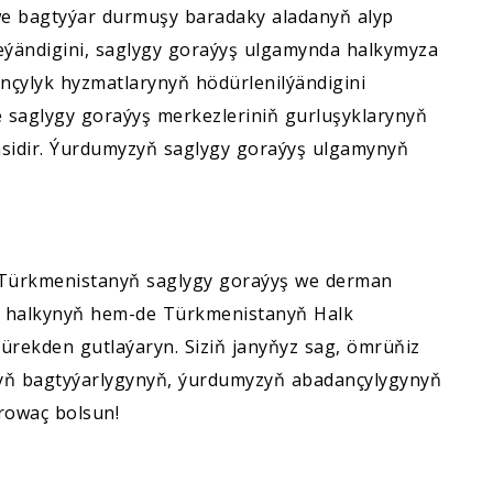
e bagtyýar durmuşy baradaky aladanyň alyp
ýändigini, saglygy goraýyş ulgamynda halkymyza
ançylyk hyzmatlarynyň hödürlenilýändigini
e saglygy goraýyş merkezleriniň gurluşyklarynyň
äsidir. Ýurdumyzyň saglygy goraýyş ulgamynyň
n Türkmenistanyň saglygy goraýyş we derman
en halkynyň hem-de Türkmenistanyň Halk
ürekden gutlaýaryn. Siziň janyňyz sag, ömrüňiz
zyň bagtyýarlygynyň, ýurdumyzyň abadançylygynyň
 rowaç bolsun!