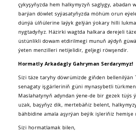
çykyşyňyzda hem halkymyzyň saglygy, abadan w
barýan döwlet syýasatyňyzda möhüm orun eýele
dünýä ülňülerine laýyk gelýän ýokary hilli lukm
nygtadyňyz. Häzirki wagtda halkara derejeli täz
üstünlikli dowam etdirilmegi munuň aýdyň güw
ýeten menzilleri netijelidir, geljegi röwşendir.
Hormatly Arkadagly Gahryman Serdarymyz!
Sizi täze taryhy döwrümizde giňden bellenilýä
senagaty işgärleriniň güni mynasybetli türkm
Maslahatynyň adyndan ýene-de bir gezek tüýs ý
uzak, başyňyz dik, mertebäňiz belent, halkymy
bähbidine amala aşyrýan beýik işleriňiz hemişe
Sizi hormatlamak bilen,