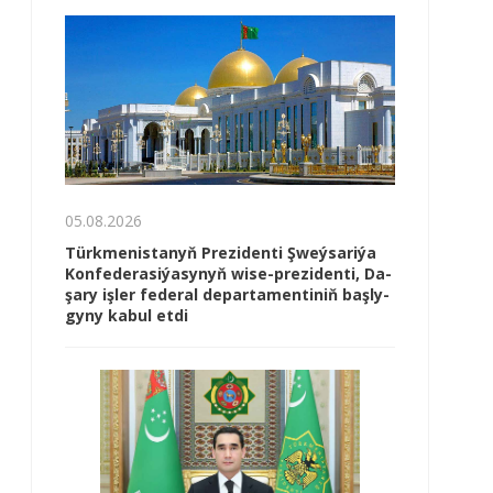
05.08.2026
Türk­me­nis­ta­nyň Prezidenti Şweý­sa­ri­ýa
Kon­fe­de­ra­si­ýa­sy­nyň wi­se-prezidenti, Da­
şa­ry iş­ler fe­de­ral de­par­ta­men­ti­niň baş­ly­
gy­ny ka­bul et­di