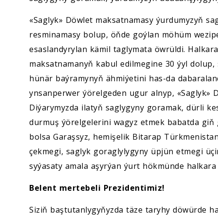
«Saglyk» Döwlet maksatnamasy ýurdumyzyň sag
resminamasy bolup, öňde goýlan möhüm wezipel
esaslandyrylan kämil taglymata öwrüldi. Halka
maksatnamanyň kabul edilmegine 30 ýyl dolup, 
hünär baýramynyň ähmiýetini has-da dabaralandy
ynsanperwer ýörelgeden ugur alnyp, «Saglyk» 
Diýarymyzda ilatyň saglygyny goramak, dürli ke
durmuş ýörelgelerini wagyz etmek babatda giň ge
bolsa Garaşsyz, hemişelik Bitarap Türkmenista
çekmegi, saglyk goraglylygyny üpjün etmegi üçi
syýasaty amala aşyrýan ýurt hökmünde halkara 
Belent mertebeli Prezidentimiz!
Siziň baştutanlygyňyzda täze taryhy döwürde 