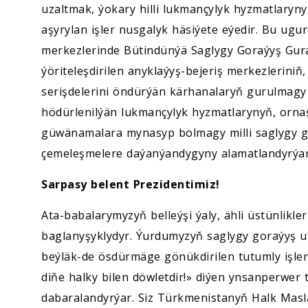
uzaltmak, ýokary hilli lukmançylyk hyzmatlaryny
aşyrylan işler nusgalyk häsiýete eýedir. Bu ug
merkezlerinde Bütindünýä Saglygy Goraýyş Gura
ýöriteleşdirilen anyklaýyş-bejeriş merkezlerini
serişdelerini öndürýän kärhanalaryň gurulmagy
hödürlenilýän lukmançylyk hyzmatlarynyň, ornaş
güwänamalara mynasyp bolmagy milli saglygy g
çemeleşmelere daýanýandygyny alamatlandyrýar
Sarpasy belent Prezidentimiz!
Ata-babalarymyzyň belleýşi ýaly, ähli üstünlikl
baglanyşyklydyr. Ýurdumyzyň saglygy goraýyş u
beýläk-de ösdürmäge gönükdirilen tutumly işler
diňe halky bilen döwletdir!» diýen ynsanperwe
dabaralandyrýar. Siz Türkmenistanyň Halk Mas