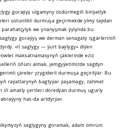
lygy goraýyş ulgamyny ösdürmegiň binýatlyk
eri üstünlikli durmuşa geçirmekde ylmy taýdan
ra parahatçylyk we ynanyşmak ýylynda bu
saglygy goraýyş we derman senagaty işgärleriniň
rdy. «Il saglygy — ýurt baýlygy» diýen
Döwlet maksatnamasynyň çäklerinde eziz
selleriň öňüni almak, jemgyýetimizde sagdyn
rimli çäreler yzygiderli durmuşa geçirilýär. Bu
nyň raýatlarynyň bagtyýar ýaşamagy, zähmet
n iň amatly şertleri döredýän durmuş ugurly
abraýyny has-da artdyrýar.
halkymyzyň saglygyny goramak, adam ömrüni