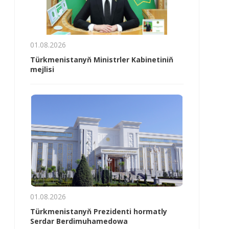
01.08.2026
Türkmenistanyň Ministrler Kabinetiniň
mejlisi
01.08.2026
Türkmenistanyň Prezidenti hormatly
Serdar Berdimuhamedowa