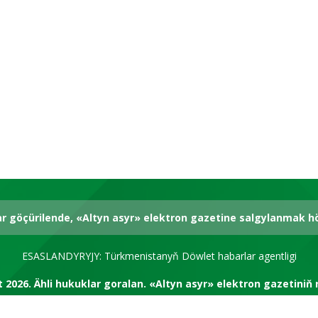
,
ar göçürilende, «Altyn asyr» elektron gazetine salgylanmak 
ESASLANDYRYJY: Türkmenistanyň Döwlet habarlar agentligi
t 2026.
Ähli hukuklar goralan.
«Altyn asyr» elektron gazetiniň 
RSS kanal