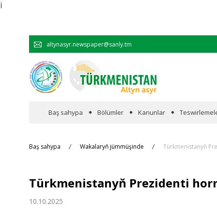
Ï
altynasyr.newspaper@sanly.tm
Baş sahypa
Bölümler
Kanunlar
Teswirlemel
Wakalaryň jümmişinde
Baş sahypa
Wakalaryň jümmüşinde
Türkmenistanyň Pr
Resmi
Türkmenistanyň Prezidenti ho
Hyzmatdaşlyk
10.10.2025