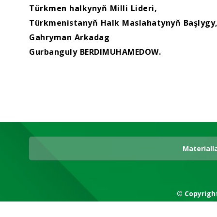
Türkmen halkynyň Milli Lideri,
Türkmenistanyň Halk Maslahatynyň Başlygy
Gahryman Arkadag
Gurbanguly BERDIMUHAMEDOW.
Materiall
© Copyrigh