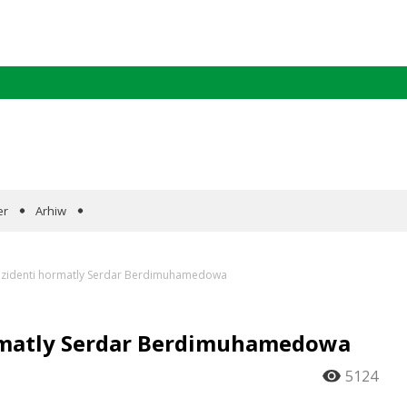
er
Arhiw
ezidenti hormatly Serdar Berdimuhamedowa
rmatly Serdar Berdimuhamedowa
5124