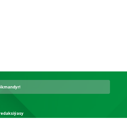
hökmandyr!
redaksiýasy