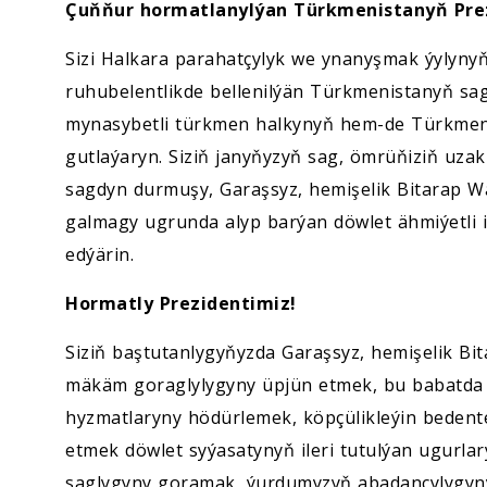
Ykdysadyýet
Çuňňur hormatlanylýan Türkmenistanyň Prez
Sizi Halkara parahatçylyk we ynanyşmak ýylynyň
Jemgyýet
ruhubelentlikde bellenilýän Türkmenistanyň sa
mynasybetli türkmen halkynyň hem-de Türkmen
Medeniýet
gutlaýaryn. Siziň janyňyzyň sag, ömrüňiziň uza
sagdyn durmuşy, Garaşsyz, hemişelik Bitarap 
Ylym
galmagy ugrunda alyp barýan döwlet ähmiýetli i
edýärin.
Sport
Hormatly Prezidentimiz!
Siziň baştutanlygyňyzda Garaşsyz, hemişelik Bi
mäkäm goraglylygyny üpjün etmek, bu babatda ý
hyzmatlaryny hödürlemek, köpçülikleýin bedent
etmek döwlet syýasatynyň ileri tutulýan ugurlary
saglygyny goramak, ýurdumyzyň abadançylygyny