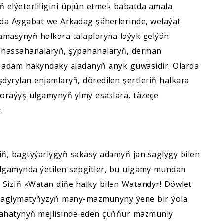
ň elýeterliligini üpjün etmek babatda amala
urda Aşgabat we Arkadag şäherlerinde, welaýat
masynyň halkara talaplaryna laýyk gelýän
ň, hassahanalaryň, şypahanalaryň, derman
 adam hakyndaky aladanyň anyk güwäsidir. Olarda
dyrylan enjamlaryň, döredilen şertleriň halkara
oraýyş ulgamynyň ylmy esaslara, täzeçe
.
eriň, bagtyýarlygyň sakasy adamyň jan saglygy bilen
lgamynda ýetilen sepgitler, bu ulgamy mundan
 Siziň «Watan diňe halky bilen Watandyr! Döwlet
r taglymatyňyzyň many-mazmunyny ýene bir ýola
lahatynyň mejlisinde eden çuňňur mazmunly