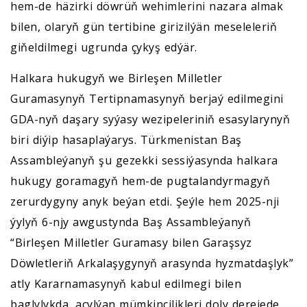
hem-de häzirki döwrüň wehimlerini nazara almak
bilen, olaryň gün tertibine girizilýän meseleleriň
giňeldilmegi ugrunda çykyş edýär.
Halkara hukugyň we Birleşen Milletler
Guramasynyň Tertipnamasynyň berjaý edilmegini
GDA-nyň daşary syýasy wezipeleriniň esasylarynyň
biri diýip hasaplaýarys. Türkmenistan Baş
Assambleýanyň şu gezekki sessiýasynda halkara
hukugy goramagyň hem-de pugtalandyrmagyň
zerurdygyny anyk beýan etdi. Şeýle hem 2025-nji
ýylyň 6-njy awgustynda Baş Assambleýanyň
“Birleşen Milletler Guramasy bilen Garaşsyz
Döwletleriň Arkalaşygynyň arasynda hyzmatdaşlyk”
atly Kararnamasynyň kabul edilmegi bilen
baglylykda, açylýan mümkinçilikleri doly derejede