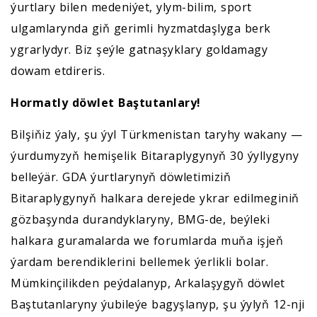
ýurtlary bilen medeniýet, ylym-bilim, sport
ulgamlarynda giň gerimli hyzmatdaşlyga berk
ygrarlydyr. Biz şeýle gatnaşyklary goldamagy
dowam etdireris.
Hormatly döwlet Baştutanlary!
Bilşiňiz ýaly, şu ýyl Türkmenistan taryhy wakany —
ýurdumyzyň hemişelik Bitaraplygynyň 30 ýyllygyny
belleýär. GDA ýurtlarynyň döwletimiziň
Bitaraplygynyň halkara derejede ykrar edilmeginiň
gözbaşynda durandyklaryny, BMG-de, beýleki
halkara guramalarda we forumlarda muňa işjeň
ýardam berendiklerini bellemek ýerlikli bolar.
Mümkinçilikden peýdalanyp, Arkalaşygyň döwlet
Baştutanlaryny ýubileýe bagyşlanyp, şu ýylyň 12-nji