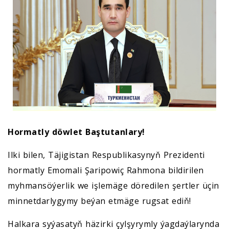
Hormatly döwlet Baştutanlary!
Ilki bilen, Täjigistan Respublikasynyň Prezidenti
hormatly Emomali Şaripowiç Rahmona bildirilen
myhmansöýerlik we işlemäge döredilen şertler üçin
minnetdarlygymy beýan etmäge rugsat ediň!
Halkara syýasatyň häzirki çylşyrymly ýagdaýlarynda