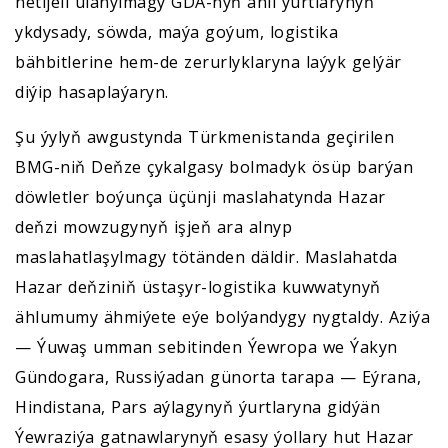
netijeli ulanylmagy GDA-nyň ähli ýurtlarynyň
ykdysady, söwda, maýa goýum, logistika
bähbitlerine hem-de zerurlyklaryna laýyk gelýär
diýip hasaplaýaryn.
Şu ýylyň awgustynda Türkmenistanda geçirilen
BMG-niň Deňze çykalgasy bolmadyk ösüp barýan
döwletler boýunça üçünji maslahatynda Hazar
deňzi mowzugynyň işjeň ara alnyp
maslahatlaşylmagy tötänden däldir. Maslahatda
Hazar deňziniň üstaşyr-logistika kuwwatynyň
ählumumy ähmiýete eýe bolýandygy nygtaldy. Aziýa
— Ýuwaş umman sebitinden Ýewropa we Ýakyn
Gündogara, Russiýadan günorta tarapa — Eýrana,
Hindistana, Pars aýlagynyň ýurtlaryna gidýän
Ýewraziýa gatnawlarynyň esasy ýollary hut Hazar