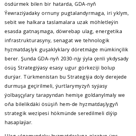
ösdürmek bilen bir hatarda, GDA-nyň
Ýewraziýadaky ornuny pugtalandyrmaga, iri yklym,
sebit we halkara taslamalara uzak möhletleýin
esasda gatnaşmaga, döwrebap ulag, energetika
infrastrukturasyny, senagat we tehnologik
hyzmatdaşlyk guşaklyklary döretmäge mümkinçilik
berer. Şunda GDA-nyň 2030-njy ýyla çenli ykdysady
ösüş Strategiýasy esasy ugur görkeziji bolup
durýar. Türkmenistan bu Strategiýa doly derejede
durmuşa geçirilmeli, ýurtlarymyzyň syýasy
ýolbaşçylary tarapyndan hemişe goldanylmaly we
oňa bilelikdäki ösüşiň hem-de hyzmatdaşlygyň
strategik wezipesi hökmünde seredilmeli diýip
hasaplaýar.