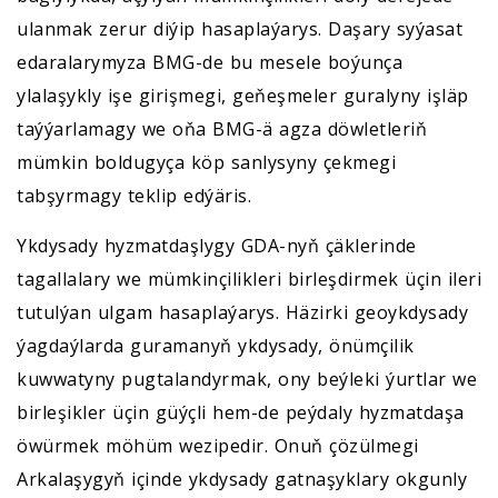
ulanmak zerur diýip hasaplaýarys. Daşary syýasat
edaralarymyza BMG-de bu mesele boýunça
ylalaşykly işe girişmegi, geňeşmeler guralyny işläp
taýýarlamagy we oňa BMG-ä agza döwletleriň
mümkin boldugyça köp sanlysyny çekmegi
tabşyrmagy teklip edýäris.
Ykdysady hyzmatdaşlygy GDA-nyň çäklerinde
tagallalary we mümkinçilikleri birleşdirmek üçin ileri
tutulýan ulgam hasaplaýarys. Häzirki geoykdysady
ýagdaýlarda guramanyň ykdysady, önümçilik
kuwwatyny pugtalandyrmak, ony beýleki ýurtlar we
birleşikler üçin güýçli hem-de peýdaly hyzmatdaşa
öwürmek möhüm wezipedir. Onuň çözülmegi
Arkalaşygyň içinde ykdysady gatnaşyklary okgunly