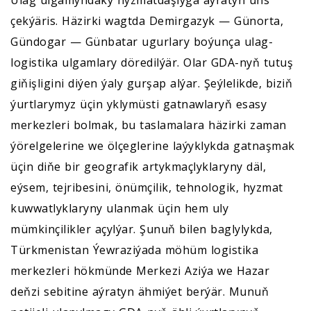
Ulag ulgamyndaky hyzmatdaşlyga aýratyn üns
çekýäris. Häzirki wagtda Demirgazyk — Günorta,
Gündogar — Günbatar ugurlary boýunça ulag-
logistika ulgamlary döredilýär. Olar GDA-nyň tutuş
giňişligini diýen ýaly gurşap alýar. Şeýlelikde, biziň
ýurtlarymyz üçin yklymüsti gatnawlaryň esasy
merkezleri bolmak, bu taslamalara häzirki zaman
ýörelgelerine we ölçeglerine laýyklykda gatnaşmak
üçin diňe bir geografik artykmaçlyklaryny däl,
eýsem, tejribesini, önümçilik, tehnologik, hyzmat
kuwwatlyklaryny ulanmak üçin hem uly
mümkinçilikler açylýar. Şunuň bilen baglylykda,
Türkmenistan Ýewraziýada möhüm logistika
merkezleri hökmünde Merkezi Aziýa we Hazar
deňzi sebitine aýratyn ähmiýet berýär. Munuň