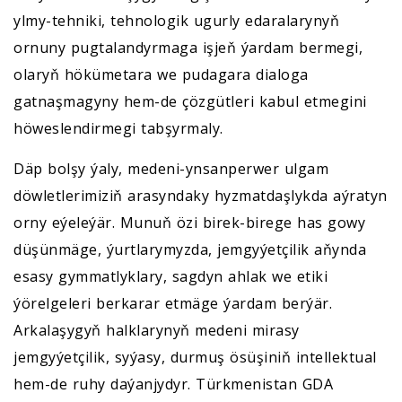
ylmy-tehniki, tehnologik ugurly edaralarynyň
ornuny pugtalandyrmaga işjeň ýardam bermegi,
olaryň hökümetara we pudagara dialoga
gatnaşmagyny hem-de çözgütleri kabul etmegini
höweslendirmegi tabşyrmaly.
Däp bolşy ýaly, medeni-ynsanperwer ulgam
döwletlerimiziň arasyndaky hyzmatdaşlykda aýratyn
orny eýeleýär. Munuň özi birek-birege has gowy
düşünmäge, ýurtlarymyzda, jemgyýetçilik aňynda
esasy gymmatlyklary, sagdyn ahlak we etiki
ýörelgeleri berkarar etmäge ýardam berýär.
Arkalaşygyň halklarynyň medeni mirasy
jemgyýetçilik, syýasy, durmuş ösüşiniň intellektual
hem-de ruhy daýanjydyr. Türkmenistan GDA