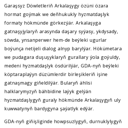
Garaşsyz Döwletleriň Arkalaşygy özüni özara
hormat goýmak we deňhukukly hyzmatdaşlyk
formaty hökmünde görkezýär. Arkalaşyga
gatnaşyjylaryň arasynda daşary syýasy, ykdysady,
söwda, ynsanperwer hem-de beýleki ugurlar
boýunça netijeli dialog alnyp barylýar. Hökümetara
we pudagara duşuşyklaryň gurallary ýola goýuldy,
medeni hyzmatdaşlyk ösdürilýär, GDA-nyň beýleki
köptaraplaýyn düzümlerdir birleşikleriň işine
gatnaşmagy giňeldilýär. Bularyň ählisi
halklarymyzyň bähbidine laýyk gelýän
hyzmatdaşlygyň guraly hökmünde Arkalaşygyň uly
kuwwatynyň bardygyna şaýatlyk edýär.
GDA-nyň giňişliginde howpsuzlygyň, durnuklylygyň