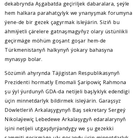
dekabrynda Aşgabatda geçiriljek dabaralara, şeýle
hem halkara parahatçylyk we ynanyşmak forumyna
ýene-de bir gezek çagyrmak isleýärin. Siziň bu
ähmiýetli çärelere gatnaşmagyňyz olary üstünlikli
geçirmäge möhüm goşant goşar hem-de
Türkmenistanyň halkynyň ýokary bahasyna
mynasyp bolar.
Sözümiň ahyrynda Täjigistan Respublikasynyň
Prezidenti hormatly Emomali Şaripowiç Rahmona
şu ýyl ýurdunyň GDA-da netijeli başlyklyk edendigi
üçin minnetdarlyk bildirmek isleýärin. Garaşsyz
Döwletleriň Arkalaşygynyň Baş sekretary Sergeý
Nikolaýewiç Lebedewe Arkalaşygyň edaralarynyň
işini netijeli utgaşdyrýandygy we şu gezekki
sammiti geçirmäge uly goşandy üçin minnetdarlyk