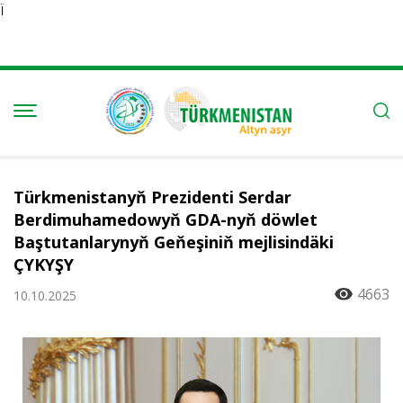
Ï
Türkmenistanyň Prezidenti Serdar
Berdimuhamedowyň GDA-nyň döwlet
Baştutanlarynyň Geňeşiniň mejlisindäki
ÇYKYŞY
4663
10.10.2025