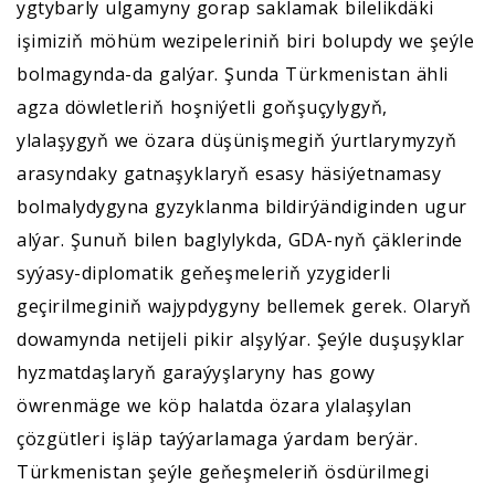
ygtybarly ulgamyny gorap saklamak bilelikdäki
işimiziň möhüm wezipeleriniň biri bolupdy we şeýle
bolmagynda-da galýar. Şunda Türkmenistan ähli
agza döwletleriň hoşniýetli goňşuçylygyň,
ylalaşygyň we özara düşünişmegiň ýurtlarymyzyň
arasyndaky gatnaşyklaryň esasy häsiýetnamasy
bolmalydygyna gyzyklanma bildirýändiginden ugur
alýar. Şunuň bilen baglylykda, GDA-nyň çäklerinde
syýasy-diplomatik geňeşmeleriň yzygiderli
geçirilmeginiň wajypdygyny bellemek gerek. Olaryň
dowamynda netijeli pikir alşylýar. Şeýle duşuşyklar
hyzmatdaşlaryň garaýyşlaryny has gowy
öwrenmäge we köp halatda özara ylalaşylan
çözgütleri işläp taýýarlamaga ýardam berýär.
Türkmenistan şeýle geňeşmeleriň ösdürilmegi