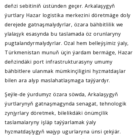
deňzi sebitiniň üstünden geçer. Arkalaşygyň
ýurtlary Hazar logistika merkezini döretmäge doly
derejede gatnaşmalydyrlar, özara bähbitlilik we
ylalaşyk esasynda bu taslamada öz orunlaryny
pugtalandyrmalydyrlar. Ozal hem belleýşimiz ýaly,
Türkmenistan munuň üçin ýardam bermäge, Hazar
deňzindäki port infrastrukturasyny umumy
bähbitlere ulanmak mümkinçiligini hyzmatdaşlar
bilen ara alyp maslahatlaşmaga taýýardyr.
Şeýle-de ýurdumyz özara söwda, Arkalaşygyň
ýurtlarynyň gatnaşmagynda senagat, tehnologik
zynjyrlary döretmek, bilelikdäki önümçilik
taslamalaryny işläp taýýarlamak ýaly
hyzmatdaşlygyň wajyp ugurlaryna ünsi çekýär.