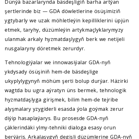
Dünýä bazarlarynda bäsdeşligiň barha artýan
şertlerinde biz — GDA döwletlerine ösüşimiziň
ygtybarly we uzak möhletleýin kepilliklerini üpjün
etmek, taryhy, düzümleýin artykmaçlyklarymyzy
ulanmak arkaly hyzmatdaşlygyň berk we netijeli
nusgalaryny döretmek zerurdyr.
Tehnologiýalar we innowasiýalar GDA-nyň
ykdysady ösüşiniň hem-de bäsdeşlige
ukyplylygynyň möhüm şerti bolup durýar. Häzirki
wagtda bu ugra aýratyn üns bermek, tehnologik
hyzmatdaşlyga girişmek, bilim hem-de tejribe
alyşmalary yzygiderli esasda ýola goýmak zerur
diýip hasaplaýarys. Bu prosesde GDA-nyň
çäklerindäki ylmy-tehniki dialoga esasy orun
berýäris. Arkalaşygyň degişli düzümlerine GDA-nyň